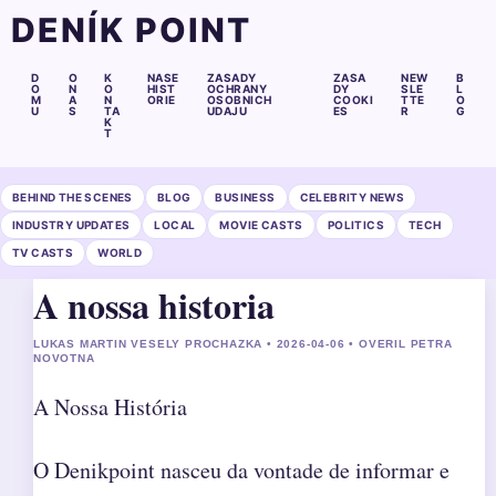
DENÍK POINT
D
O
K
NASE
ZASADY
ZASA
NEW
B
O
N
O
HIST
OCHRANY
DY
SLE
L
M
A
N
ORIE
OSOBNICH
COOKI
TTE
O
U
S
TA
UDAJU
ES
R
G
K
T
BEHIND THE SCENES
BLOG
BUSINESS
CELEBRITY NEWS
INDUSTRY UPDATES
LOCAL
MOVIE CASTS
POLITICS
TECH
TV CASTS
WORLD
A nossa historia
LUKAS MARTIN VESELY PROCHAZKA • 2026-04-06 • OVERIL PETRA
NOVOTNA
A Nossa História
O Denikpoint nasceu da vontade de informar e