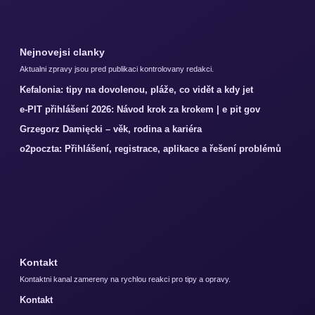
Nejnovejsi clanky
Aktualni zpravy jsou pred publikaci kontrolovany redakci.
Kefalonia: tipy na dovolenou, pláže, co vidět a kdy jet
e-PIT přihlášení 2026: Návod krok za krokem | e pit gov
Grzegorz Damięcki – věk, rodina a kariéra
o2poczta: Přihlášení, registrace, aplikace a řešení problémů
Kontakt
Kontaktni kanal zamereny na rychlou reakci pro tipy a opravy.
Kontakt