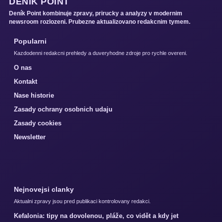
DENÍK POINT
Deník Point kombinuje zpravy, prirucky a analyzy v modernim
newsroom rozlozeni. Prubezne aktualizovano redakcnim tymem.
Popularni
Kazdodenni redakcni prehledy a duveryhodne zdroje pro rychle overeni.
O nas
Kontakt
Nase historie
Zasady ochrany osobnich udaju
Zasady cookies
Newsletter
Nejnovejsi clanky
Aktualni zpravy jsou pred publikaci kontrolovany redakci.
Kefalonia: tipy na dovolenou, pláže, co vidět a kdy jet