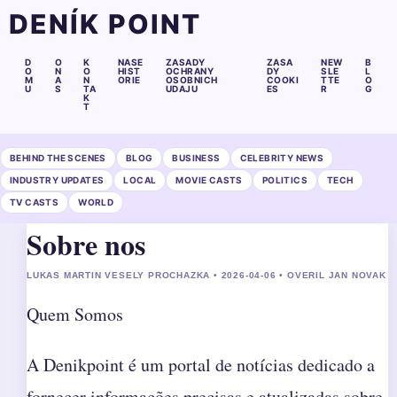
DENÍK POINT
D
O
K
NASE
ZASADY
ZASA
NEW
B
O
N
O
HIST
OCHRANY
DY
SLE
L
M
A
N
ORIE
OSOBNICH
COOKI
TTE
O
U
S
TA
UDAJU
ES
R
G
K
T
BEHIND THE SCENES
BLOG
BUSINESS
CELEBRITY NEWS
INDUSTRY UPDATES
LOCAL
MOVIE CASTS
POLITICS
TECH
TV CASTS
WORLD
Sobre nos
LUKAS MARTIN VESELY PROCHAZKA • 2026-04-06 • OVERIL JAN NOVAK
Quem Somos
A Denikpoint é um portal de notícias dedicado a
fornecer informações precisas e atualizadas sobre