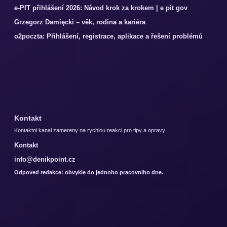
e-PIT přihlášení 2026: Návod krok za krokem | e pit gov
Grzegorz Damięcki – věk, rodina a kariéra
o2poczta: Přihlášení, registrace, aplikace a řešení problémů
Kontakt
Kontaktni kanal zamereny na rychlou reakci pro tipy a opravy.
Kontakt
info@denikpoint.cz
Odpoved redakce: obvykle do jednoho pracovniho dne.