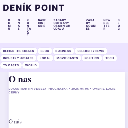
DENÍK POINT
D
O
K
NASE
ZASADY
ZASA
NEW
B
O
N
O
HIST
OCHRANY
DY
SLE
L
M
A
N
ORIE
OSOBNICH
COOKI
TTE
O
U
S
TA
UDAJU
ES
R
G
K
T
BEHIND THE SCENES
BLOG
BUSINESS
CELEBRITY NEWS
INDUSTRY UPDATES
LOCAL
MOVIE CASTS
POLITICS
TECH
TV CASTS
WORLD
O nas
LUKAS MARTIN VESELY PROCHAZKA • 2026-04-06 • OVERIL LUCIE
CERNY
O nás