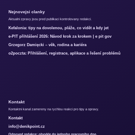
Nejnovejsi clanky
Aktualni zpravy jsou pred publikaci kontrolovany redakci.
Kefalonia: tipy na dovolenou, pláže, co vidět a kdy jet
e-PIT přihlášení 2026: Návod krok za krokem | e pit gov
Grzegorz Damięcki – věk, rodina a kariéra
o2poczta: Přihlášení, registrace, aplikace a řešení problémů
Kontakt
Kontaktni kanal zamereny na rychlou reakci pro tipy a opravy.
Kontakt
info@denikpoint.cz
Odpoved redakce: obvykle do jednoho pracovniho dne.