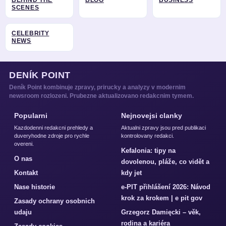
BEHIND THE
BLOG
BUSINESS
SCENES
CELEBRITY
NEWS
DENÍK POINT
Deník Point kombinuje zpravy, prirucky a analyzy v modernim
newsroom rozlozeni. Prubezne aktualizovano redakcnim tymem.
Popularni
Nejnovejsi clanky
Kazdodenni redakcni prehledy a
Aktualni zpravy jsou pred publikaci
duveryhodne zdroje pro rychle
kontrolovany redakci.
overeni.
Kefalonia: tipy na
O nas
dovolenou, pláže, co vidět a
Kontakt
kdy jet
Nase historie
e-PIT přihlášení 2026: Návod
krok za krokem | e pit gov
Zasady ochrany osobnich
udaju
Grzegorz Damięcki – věk,
rodina a kariéra