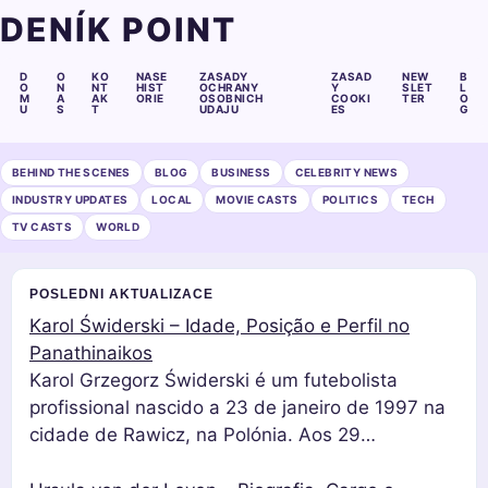
DENÍK POINT
D
O
KO
NASE
ZASADY
ZASAD
NEW
B
O
N
NT
HIST
OCHRANY
Y
SLET
L
M
A
AK
ORIE
OSOBNICH
COOKI
TER
O
U
S
T
UDAJU
ES
G
BEHIND THE SCENES
BLOG
BUSINESS
CELEBRITY NEWS
INDUSTRY UPDATES
LOCAL
MOVIE CASTS
POLITICS
TECH
TV CASTS
WORLD
POSLEDNI AKTUALIZACE
Karol Świderski – Idade, Posição e Perfil no
Panathinaikos
Karol Grzegorz Świderski é um futebolista
profissional nascido a 23 de janeiro de 1997 na
cidade de Rawicz, na Polónia. Aos 29…