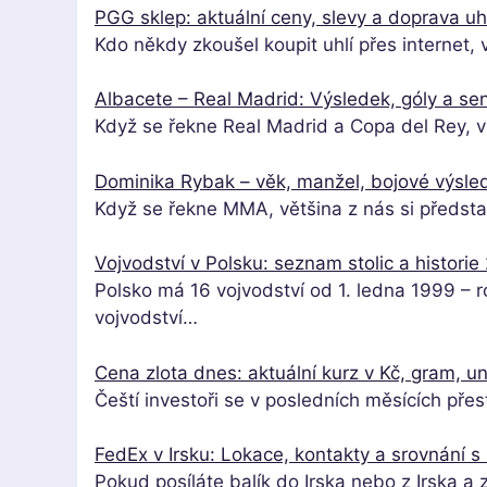
PGG sklep: aktuální ceny, slevy a doprava uh
Kdo někdy zkoušel koupit uhlí přes internet,
Albacete – Real Madrid: Výsledek, góly a se
Když se řekne Real Madrid a Copa del Rey, v
Dominika Rybak – věk, manžel, bojové výsled
Když se řekne MMA, většina z nás si předsta
Vojvodství v Polsku: seznam stolic a historie
Polsko má 16 vojvodství od 1. ledna 1999 – 
vojvodství…
Cena zlota dnes: aktuální kurz v Kč, gram, u
Čeští investoři se v posledních měsících přes
FedEx v Irsku: Lokace, kontakty a srovnání 
Pokud posíláte balík do Irska nebo z Irska 