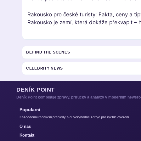
Rakousko pro české turisty: Fakta, ceny a tip
Rakousko je zemí, která dokáže překvapit – h
BEHIND THE SCENES
CELEBRITY NEWS
DENÍK POINT
Deník Point kombinuje zpravy, prirucky a analyzy v modernim newsr
Popularni
Kazdodenni redakcni prehledy a duveryhodne zdroje pro rychle overeni.
O nas
Kontakt