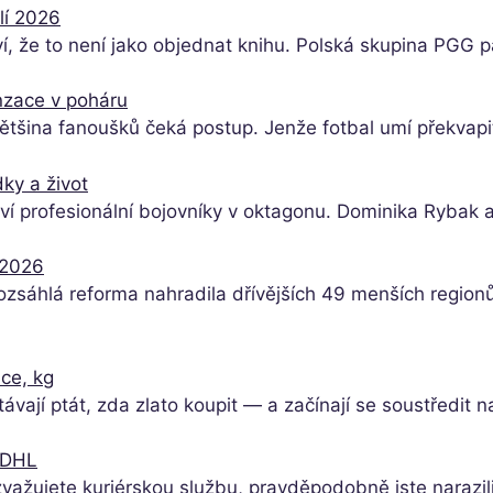
lí 2026
 ví, že to není jako objednat knihu. Polská skupina PGG 
nzace v poháru
ětšina fanoušků čeká postup. Jenže fotbal umí překvapi
ky a život
ví profesionální bojovníky v oktagonu. Dominika Rybak 
 2026
rozsáhlá reforma nahradila dřívějších 49 menších regio
nce, kg
távají ptát, zda zlato koupit — a začínají se soustředit 
s DHL
a zvažujete kuriérskou službu, pravděpodobně jste naraz