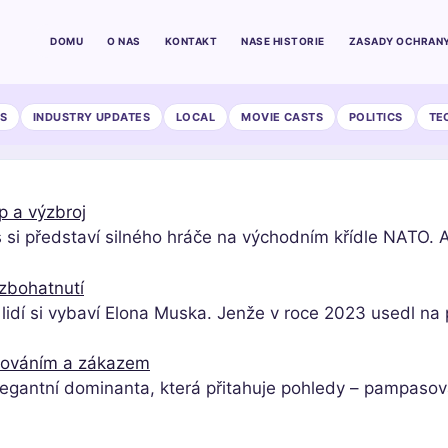
DOMU
O NAS
KONTAKT
NASE HISTORIE
ZASADY OCHRANY
S
INDUSTRY UPDATES
LOCAL
MOVIE CASTS
POLITICS
TE
p a výzbroj
 si představí silného hráče na východním křídle NATO. Al
zbohatnutí
 lidí si vybaví Elona Muska. Jenže v roce 2023 usedl n
mováním a zákazem
egantní dominanta, která přitahuje pohledy – pampasová