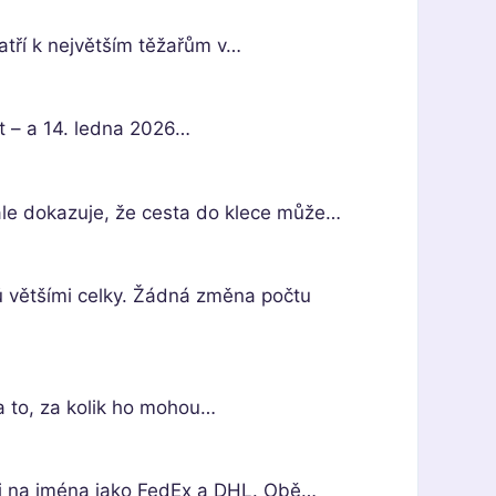
patří k největším těžařům v…
t – a 14. ledna 2026…
ale dokazuje, že cesta do klece může…
nů většími celky. Žádná změna počtu
na to, za kolik ho mohou…
ili na jména jako FedEx a DHL. Obě…