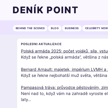
DENÍK POINT
BEHIND THE SCENES
BLOG
BUSINESS
CELEBRITY NEW
POSLEDNI AKTUALIZACE
Polská armáda 2025: počet vojáků, síla, vstu
Když se řekne „polská armáda”, většina z nás
Bernard Arnault: majetek, impérium LVMH a 
Když se řekne nejbohatší muž světa, většina
Pampasová tráva: průvodce pěstováním, zi
Není nad to, když vám na zahradě vyroste el
laty…