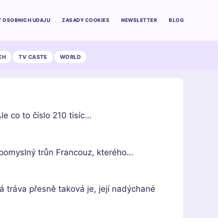
 OSOBNICH UDAJU
ZASADY COOKIES
NEWSLETTER
BLOG
CH
TV CASTS
WORLD
e co to číslo 210 tisíc…
a pomyslný trůn Francouz, kterého…
 tráva přesně taková je, její nadýchané