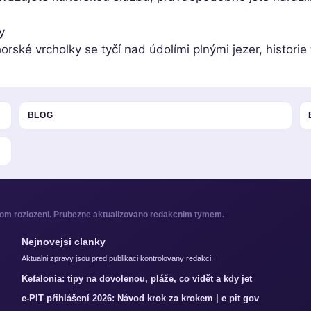
y
orské vrcholky se tyčí nad údolími plnými jezer, histor
BLOG
oom rozlozeni. Prubezne aktualizovano redakcnim tymem.
Nejnovejsi clanky
Aktualni zpravy jsou pred publikaci kontrolovany redakci.
Kefalonia: tipy na dovolenou, pláže, co vidět a kdy jet
e-PIT přihlášení 2026: Návod krok za krokem | e pit gov