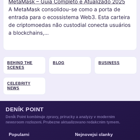
MetaMask – Guia Completo e Atualizado 2025
A MetaMask consolidou-se como a porta de
entrada para o ecossistema Web3. Esta carteira
de criptomoedas não custodial conecta usuários
a blockchains,…
BEHIND THE
BLOG
BUSINESS
SCENES
CELEBRITY
NEWS
DENÍK POINT
Deník Point kombinuje zpravy, prirucky a analyzy v modernim
newsroom rozlozeni. Prubezne aktualizovano redakcnim tymem.
Popularni
Nejnovejsi clanky