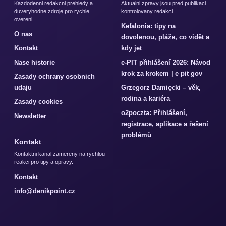
Kazdodenni redakcni prehledy a
Aktualni zpravy jsou pred publikaci
duveryhodne zdroje pro rychle
kontrolovany redakci.
overeni.
Kefalonia: tipy na
O nas
dovolenou, pláže, co vidět a
Kontakt
kdy jet
Nase historie
e-PIT přihlášení 2026: Návod
krok za krokem | e pit gov
Zasady ochrany osobnich
udaju
Grzegorz Damięcki – věk,
rodina a kariéra
Zasady cookies
o2poczta: Přihlášení,
Newsletter
registrace, aplikace a řešení
problémů
Kontakt
Kontaktni kanal zamereny na rychlou
reakci pro tipy a opravy.
Kontakt
info@denikpoint.cz