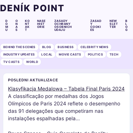
DENÍK POINT
D
O
KO
NASE
ZASADY
ZASAD
NEW
B
O
N
NT
HIST
OCHRANY
Y
SLET
L
M
A
AK
ORIE
OSOBNICH
COOKI
TER
O
U
S
T
UDAJU
ES
G
BEHIND THE SCENES
BLOG
BUSINESS
CELEBRITY NEWS
INDUSTRY UPDATES
LOCAL
MOVIE CASTS
POLITICS
TECH
TV CASTS
WORLD
POSLEDNI AKTUALIZACE
Klasyfikacja Medalowa – Tabela Final Paris 2024
A classificação por medalhas dos Jogos
Olímpicos de Paris 2024 reflete o desempenho
das 91 delegações que competiram nas
instalações espalhadas pela…