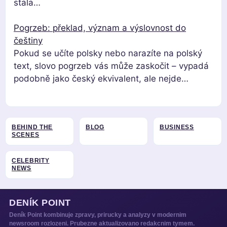
stala…
Pogrzeb: překlad, význam a výslovnost do
češtiny
Pokud se učíte polsky nebo narazíte na polský
text, slovo pogrzeb vás může zaskočit – vypadá
podobně jako český ekvivalent, ale nejde…
BEHIND THE
BLOG
BUSINESS
SCENES
CELEBRITY
NEWS
DENÍK POINT
Deník Point kombinuje zpravy, prirucky a analyzy v modernim
newsroom rozlozeni. Prubezne aktualizovano redakcnim tymem.