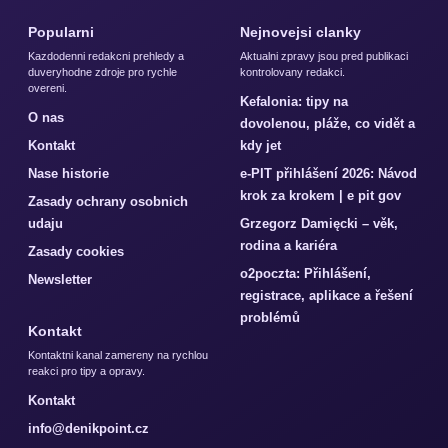
Popularni
Nejnovejsi clanky
Kazdodenni redakcni prehledy a
Aktualni zpravy jsou pred publikaci
duveryhodne zdroje pro rychle
kontrolovany redakci.
overeni.
Kefalonia: tipy na
O nas
dovolenou, pláže, co vidět a
Kontakt
kdy jet
Nase historie
e-PIT přihlášení 2026: Návod
krok za krokem | e pit gov
Zasady ochrany osobnich
udaju
Grzegorz Damięcki – věk,
rodina a kariéra
Zasady cookies
o2poczta: Přihlášení,
Newsletter
registrace, aplikace a řešení
problémů
Kontakt
Kontaktni kanal zamereny na rychlou
reakci pro tipy a opravy.
Kontakt
info@denikpoint.cz