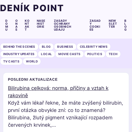
DENÍK POINT
D
O
KO
NASE
ZASADY
ZASAD
NEW
B
O
N
NT
HIST
OCHRANY
Y
SLET
L
M
A
AK
ORIE
OSOBNICH
COOKI
TER
O
U
S
T
UDAJU
ES
G
BEHIND THE SCENES
BLOG
BUSINESS
CELEBRITY NEWS
INDUSTRY UPDATES
LOCAL
MOVIE CASTS
POLITICS
TECH
TV CASTS
WORLD
POSLEDNI AKTUALIZACE
Bilirubina celková: norma, příčiny a vztah k
rakovině
Když vám lékař řekne, že máte zvýšený bilirubin,
první otázka obvykle zní: co to znamená?
Bilirubina, žlutý pigment vznikající rozpadem
červených krvinek,…