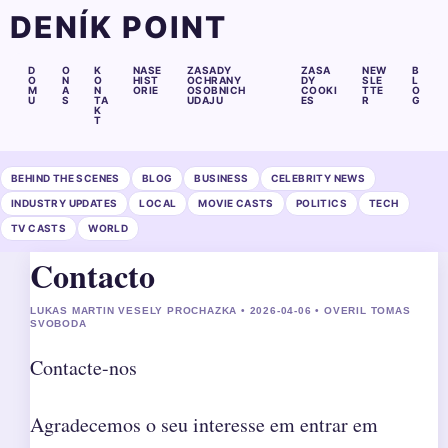
DENÍK POINT
D
O
K
NASE
ZASADY
ZASA
NEW
B
O
N
O
HIST
OCHRANY
DY
SLE
L
M
A
N
ORIE
OSOBNICH
COOKI
TTE
O
U
S
TA
UDAJU
ES
R
G
K
T
BEHIND THE SCENES
BLOG
BUSINESS
CELEBRITY NEWS
INDUSTRY UPDATES
LOCAL
MOVIE CASTS
POLITICS
TECH
TV CASTS
WORLD
Contacto
LUKAS MARTIN VESELY PROCHAZKA • 2026-04-06 • OVERIL TOMAS
SVOBODA
Contacte-nos
Agradecemos o seu interesse em entrar em