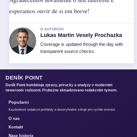
esperamos ouvir de si em breve!
O AUTOROVI
Lukas Martin Vesely Prochazka
Coverage is updated through the day with
transparent source checks.
DENÍK POINT
Deník Point kombinuje zpravy, prirucky a analyzy v modernim
newsroom rozlozeni. Prubezne aktualizovano redakcnim tymem.
Popularni
Kazdodenni redakcni prehledy a duveryhodne zdroje pro rychle overeni.
O nas
Kontakt
Nase historie