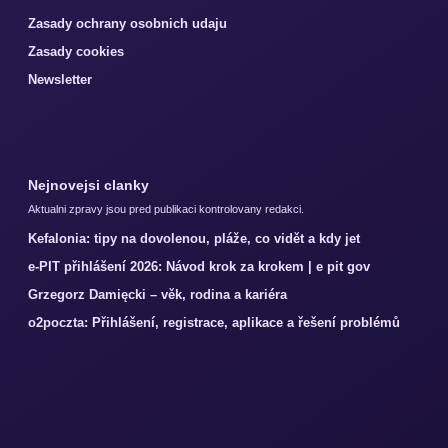
Zasady ochrany osobnich udaju
Zasady cookies
Newsletter
Nejnovejsi clanky
Aktualni zpravy jsou pred publikaci kontrolovany redakci.
Kefalonia: tipy na dovolenou, pláže, co vidět a kdy jet
e-PIT přihlášení 2026: Návod krok za krokem | e pit gov
Grzegorz Damięcki – věk, rodina a kariéra
o2poczta: Přihlášení, registrace, aplikace a řešení problémů