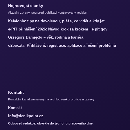
Nejnovejsi clanky
Aktualni zpravy jsou pred publikaci kontrolovany redakci.
Kefalonia: tipy na dovolenou, pláže, co vidět a kdy jet
e-PIT přihlášení 2026: Návod krok za krokem | e pit gov
Grzegorz Damięcki – věk, rodina a kariéra
o2poczta: Přihlášení, registrace, aplikace a řešení problémů
Kontakt
Kontaktni kanal zamereny na rychlou reakci pro tipy a opravy.
Kontakt
info@denikpoint.cz
Odpoved redakce: obvykle do jednoho pracovniho dne.