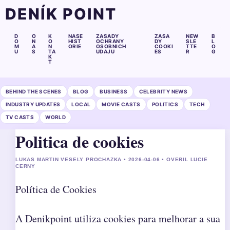
DENÍK POINT
D
O
K
NASE
ZASADY
ZASA
NEW
B
O
N
O
HIST
OCHRANY
DY
SLE
L
M
A
N
ORIE
OSOBNICH
COOKI
TTE
O
U
S
TA
UDAJU
ES
R
G
K
T
BEHIND THE SCENES
BLOG
BUSINESS
CELEBRITY NEWS
INDUSTRY UPDATES
LOCAL
MOVIE CASTS
POLITICS
TECH
TV CASTS
WORLD
Politica de cookies
LUKAS MARTIN VESELY PROCHAZKA • 2026-04-06 • OVERIL LUCIE
CERNY
Política de Cookies
A Denikpoint utiliza cookies para melhorar a sua