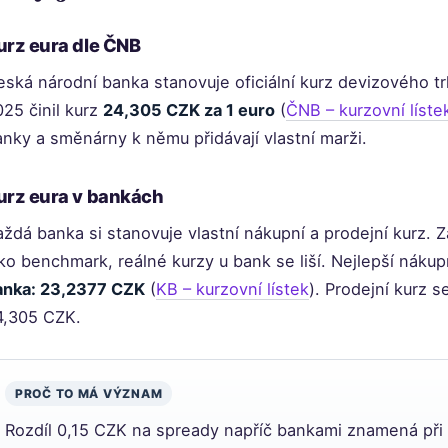
urz eura dle ČNB
ská národní banka stanovuje oficiální kurz devizového tr
25 činil kurz
24,305 CZK za 1 euro
(
ČNB – kurzovní líste
nky a směnárny k němu přidávají vlastní marži.
urz eura v bankách
ždá banka si stanovuje vlastní nákupní a prodejní kurz. Z
ko benchmark, reálné kurzy u bank se liší. Nejlepší nákup
anka: 23,2377 CZK
(
KB – kurzovní lístek
). Prodejní kurz 
4,305 CZK.
PROČ TO MÁ VÝZNAM
Rozdíl 0,15 CZK na spready napříč bankami znamená při