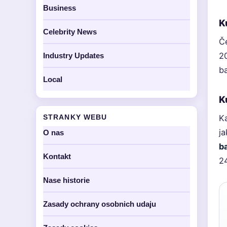
Business
K
Celebrity News
Če
20
Industry Updates
ba
Local
K
STRANKY WEBU
Ka
ja
O nas
b
Kontakt
2
Nase historie
Zasady ochrany osobnich udaju