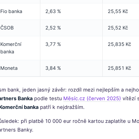
Fio banka
2,63 %
25,55 Kč
ČSOB
2,52 %
25,52 Kč
Komerční
3,77 %
25,835 Kč
banka
Moneta
3,84 %
25,851 Kč
m bank, jeden jasný závěr: rozdíl mezi nejlepším a nejho
artners Banka
podle testu
Měsíc.cz (červen 2025)
vítězí 
 Komerční banka
patří k nejdražším.
sledek: při platbě 10 000 eur ročně kartou zaplatíte u M
artners Banky.