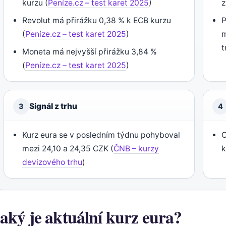
kurzu (
Peníze.cz – test karet 2025
)
z
Revolut má přirážku 0,38 % k ECB kurzu
P
(
Peníze.cz – test karet 2025
)
m
t
Moneta má nejvyšší přirážku 3,84 %
(
Peníze.cz – test karet 2025
)
Signál z trhu
3
4
Kurz eura se v posledním týdnu pohyboval
O
mezi 24,10 a 24,35 CZK (
ČNB – kurzy
k
devizového trhu
)
aký je aktuální kurz eura?