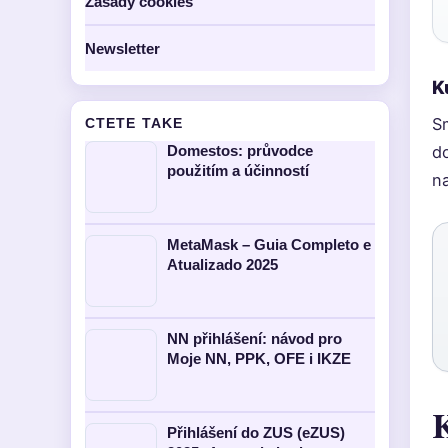
Zasady cookies
Newsletter
K
S
CTETE TAKE
Domestos: průvodce
d
použitím a účinností
n
MetaMask – Guia Completo e
Atualizado 2025
NN přihlášení: návod pro
Moje NN, PPK, OFE i IKZE
K
Přihlášení do ZUS (eZUS)