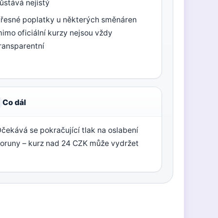
ůstává nejistý
řesné poplatky u některých směnáren
imo oficiální kurzy nejsou vždy
ransparentní
Co dál
čekává se pokračující tlak na oslabení
oruny – kurz nad 24 CZK může vydržet