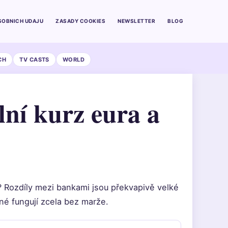
SOBNICH UDAJU
ZASADY COOKIES
NEWSLETTER
BLOG
CH
TV CASTS
WORLD
lní kurz eura a
n? Rozdíly mezi bankami jsou překvapivě velké
jiné fungují zcela bez marže.