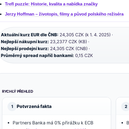
Trefl puzzle: Historie, kvalita a nabídka značky
Jerzy Hoffman – životopis, filmy a původ polského režiséra
Aktuální kurz EUR dle ČNB:
24,305 CZK (k 1. 4. 2025) ·
Nejlepší nákupní kurz:
23,2377 CZK (KB) ·
Nejlepší prodejní kurz:
24,305 CZK (CNB) ·
Průměrný spread napříč bankami:
0,15 CZK
RYCHLÝ PŘEHLED
Potvrzená fakta
1
2
Partners Banka má 0% přirážku k ECB
B