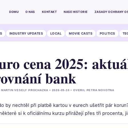
DOMU
O NAS
KONTAKT
NASE HISTORIE
ZASADY OCHRANY O
S
INDUSTRY UPDATES
LOCAL
MOVIE CASTS
POLITICS
TE
uro cena 2025: aktuá
rovnání bank
 MARTIN VESELY PROCHAZKA • 2026-05-10 • OVERIL PETRA NOVOTNA
o by nechtěl při platbě kartou v eurech ušetřit pár koru
některé si k oficiálnímu kurzu přirážejí přes tři procenta, 