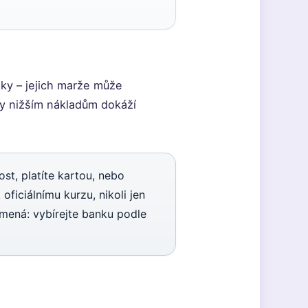
ky – jejich marže může
ky nižším nákladům dokáží
st, platíte kartou, nebo
 oficiálnímu kurzu, nikoli jen
amená: vybírejte banku podle