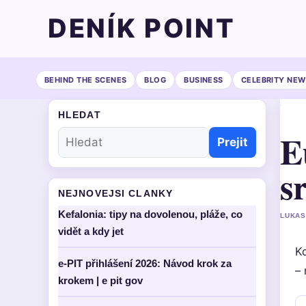
DENÍK POINT
BEHIND THE SCENES
BLOG
BUSINESS
CELEBRITY NEW
HLEDAT
E
Prejit
s
NEJNOVEJSI CLANKY
Kefalonia: tipy na dovolenou, pláže, co
LUKAS
vidět a kdy jet
Kd
e-PIT přihlášení 2026: Návod krok za
– 
krokem | e pit gov