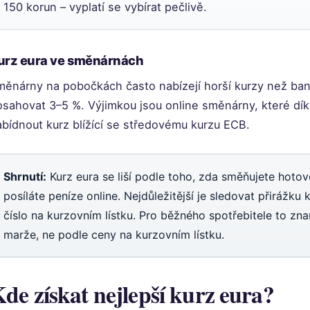
150 korun – vyplatí se vybírat pečlivě.
urz eura ve směnárnách
měnárny na pobočkách často nabízejí horší kurzy než ban
osahovat 3–5 %. Výjimkou jsou online směnárny, které dí
abídnout kurz blížící se středovému kurzu ECB.
Shrnutí:
Kurz eura se liší podle toho, zda směňujete hotovo
posíláte peníze online. Nejdůležitější je sledovat přirážku k
číslo na kurzovním lístku. Pro běžného spotřebitele to zn
marže, ne podle ceny na kurzovním lístku.
de získat nejlepší kurz eura?