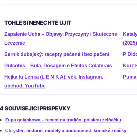
TOHLE SI NENECHTE UJIT
Zapalenie Ucha – Objawy, Przyczyny i Skuteczne
Katal
Leczenie
(2025)
Sernik dubajský: recepty pečené i bez pečení
P Didd
Dulcobis – Bula, Dosagem e Efeitos Colaterais
Kurz 
Hejka tu Lenka (L E N K A): věk, Instagram,
Puma 
obchod, YouTube
4 SOUVISEJICI PRISPEVKY
Zupa gołąbkowa – recept na tradiční polskou zelňačku
Chrysler: historie, modely a budoucnost ikonické značky