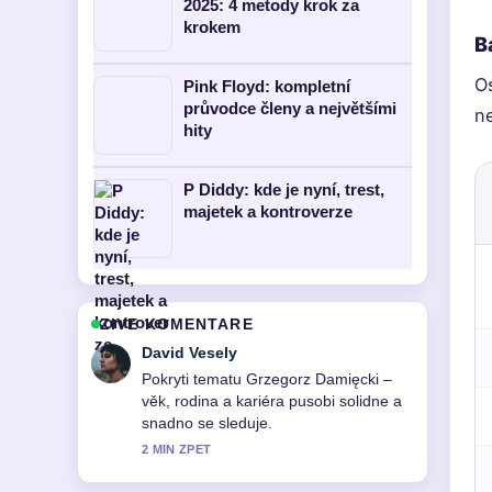
2025: 4 metody krok za
krokem
B
O
Pink Floyd: kompletní
průvodce členy a největšími
n
hity
P Diddy: kde je nyní, trest,
majetek a kontroverze
ZIVE KOMENTARE
Anna Novakova
Vyborna verifikace kolem Kefalonia:
tipy na dovolenou, pláže, co vidět....
Vic redakci by melo psat timto stylem.
4 MIN ZPET