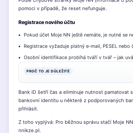
Podle chybové stránky Moje NN (informace o pod
pomoci v případě, že reset nefunguje.
Registrace nového účtu
Pokud účet Moje NN ještě nemáte, je nutné se ne
Registrace vyžaduje platný e-mail, PESEL nebo čí
Osobní identifikace probíhá tváří v tvář – jak uv
PROČ TO JE DŮLEŽITÉ
Bank iD šetří čas a eliminuje nutnost pamatovat si 
bankovní identitu u některé z podporovaných ban
přihlásit.
Z toho vyplývá: Pro běžnou správu stačí Moje NN,
nnikze.pl.