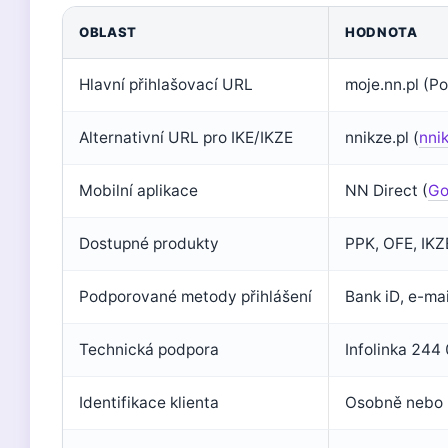
OBLAST
HODNOTA
Hlavní přihlašovací URL
moje.nn.pl (Po
Alternativní URL pro IKE/IKZE
nnikze.pl (
nnik
Mobilní aplikace
NN Direct (
Go
Dostupné produkty
PPK, OFE, IKZE
Podporované metody přihlášení
Bank iD, e-mai
Technická podpora
Infolinka 244
Identifikace klienta
Osobně nebo 