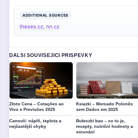
ADDITIONAL SOURCES
theses.cz
,
nn.cz
DALSI SOUVISEJICI PRISPEVKY
Złoto Cena – Cotações ao
Ksiazki – Mercado Polonês
Vivo e Previsões 2025
sem Dados em 2025
Cannoli: náplň, teplota a
Bułeczki bao – co to je,
nejčastější chyby
recepty, nutriční hodnoty a
srovnání