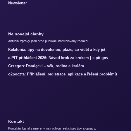
Newsletter
Nejnovejsi clanky
Aktualni zpravy jsou pred publikaci kontrolovany redakci.
Kefalonia: tipy na dovolenou, pláže, co vidět a kdy jet
e-PIT přihlášení 2026: Návod krok za krokem | e pit gov
Grzegorz Damięcki – věk, rodina a kariéra
o2poczta: Přihlášení, registrace, aplikace a řešení problémů
Kontakt
Kontaktni kanal zamereny na rychlou reakci pro tipy a opravy.