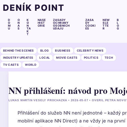
DENÍK POINT
D
O
K
NASE
ZASADY
ZASA
NEW
B
O
N
O
HIST
OCHRANY
DY
SLE
L
M
A
N
ORIE
OSOBNICH
COOKI
TTE
O
U
S
TA
UDAJU
ES
R
G
K
T
BEHIND THE SCENES
BLOG
BUSINESS
CELEBRITY NEWS
INDUSTRY UPDATES
LOCAL
MOVIE CASTS
POLITICS
TECH
TV CASTS
WORLD
NN přihlášení: návod pro Mo
LUKAS MARTIN VESELY PROCHAZKA • 2026-05-07 • OVERIL PETRA NOVO
Přihlášení do služeb NN není jednotné – každý pr
mobilní aplikace NN Direct) a ne vždy je na první