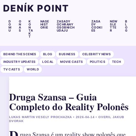
DENÍK POINT
D
O
K
NASE
ZASADY
ZASA
NEW
B
O
N
O
HIST
OCHRANY
DY
SLE
L
M
A
N
ORIE
OSOBNICH
COOKI
TTE
O
U
S
TA
UDAJU
ES
R
G
K
T
BEHIND THE SCENES
BLOG
BUSINESS
CELEBRITY NEWS
INDUSTRY UPDATES
LOCAL
MOVIE CASTS
POLITICS
TECH
TV CASTS
WORLD
Druga Szansa – Guia
Completo do Reality Polonês
LUKAS MARTIN VESELY PROCHAZKA • 2026-04-14 • OVERIL JAKUB
DVORAK
D
ruga Szansa é um reality show polonês que