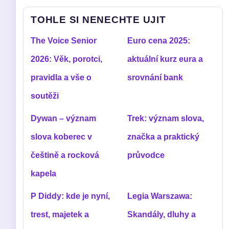
TOHLE SI NENECHTE UJIT
The Voice Senior
Euro cena 2025:
2026: Věk, porotci,
aktuální kurz eura a
pravidla a vše o
srovnání bank
soutěži
Dywan – význam
Trek: význam slova,
slova koberec v
značka a praktický
češtině a rocková
průvodce
kapela
P Diddy: kde je nyní,
Legia Warszawa:
trest, majetek a
Skandály, dluhy a