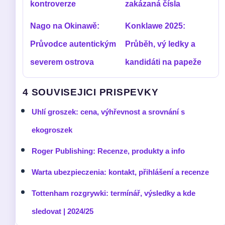
kontroverze
zakázaná čísla
Nago na Okinawě:
Konklawe 2025:
Průvodce autentickým
Průběh, vý ledky a
severem ostrova
kandidáti na papeže
4 SOUVISEJICI PRISPEVKY
Uhlí groszek: cena, výhřevnost a srovnání s
ekogroszek
Roger Publishing: Recenze, produkty a info
Warta ubezpieczenia: kontakt, přihlášení a recenze
Tottenham rozgrywki: termínář, výsledky a kde
sledovat | 2024/25