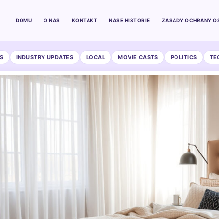
DOMU
O NAS
KONTAKT
NASE HISTORIE
ZASADY OCHRANY O
S
INDUSTRY UPDATES
LOCAL
MOVIE CASTS
POLITICS
TE