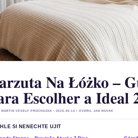
arzuta Na Łóżko – G
ara Escolher a Ideal 
 MARTIN VESELY PROCHAZKA • 2026-04-14 • OVERIL JAN NOVAK
HLE SI NENECHTE UJIT