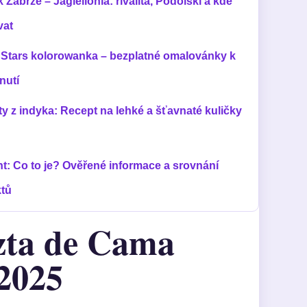
 Zabrze – Jagiellonia: rivalita, Podolski a kde
vat
 Stars kolorowanka – bezplatné omalovánky k
nutí
ty z indyka: Recept na lehké a šťavnaté kuličky
nt: Co to je? Ověřené informace a srovnání
ktů
zta de Cama
2025