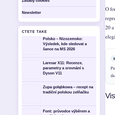
Zasady cookies
O fo
Newsletter
repr
20 a
CTETE TAKE
eleg
Polsko – Nizozemsko:
Výsledek, kde sledovat a
šance na MS 2026
Laresar X11: Recenze,
Pa
parametry a srovnání s
Dyson V11
da
Zupa gołąbkowa – recept na
tradiční polskou zelňačku
Vi
Font: průvodce výběrem a