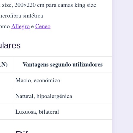
size, 200×220 cm para camas king size
crofibra sintética
 como
Allegro
e
Ceneo
ulares
LN)
Vantagens segundo utilizadores
Macio, económico
Natural, hipoalergénica
Luxuosa, bilateral