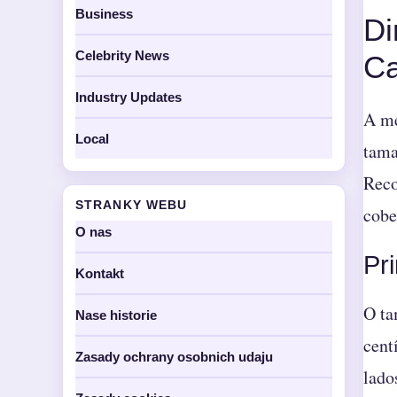
Business
Di
Celebrity News
C
Industry Updates
A me
Local
tama
Reco
STRANKY WEBU
cobe
O nas
Pr
Kontakt
O ta
Nase historie
cent
Zasady ochrany osobnich udaju
lado