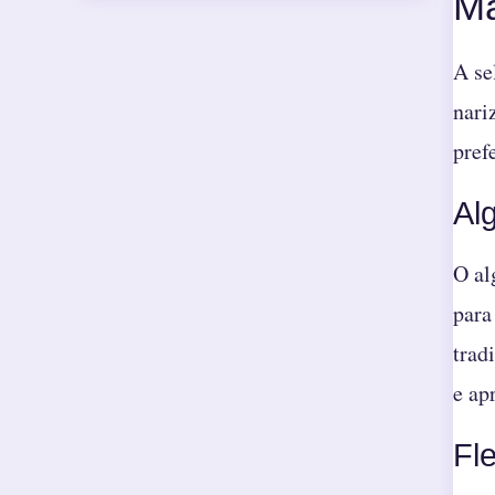
Ma
A se
nari
pref
Al
O al
para
trad
e ap
Fl