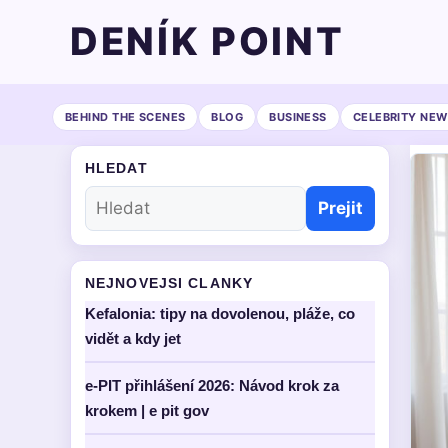
DENÍK POINT
BEHIND THE SCENES
BLOG
BUSINESS
CELEBRITY NEW
HLEDAT
Prejit
NEJNOVEJSI CLANKY
Kefalonia: tipy na dovolenou, pláže, co
vidět a kdy jet
e-PIT přihlášení 2026: Návod krok za
krokem | e pit gov