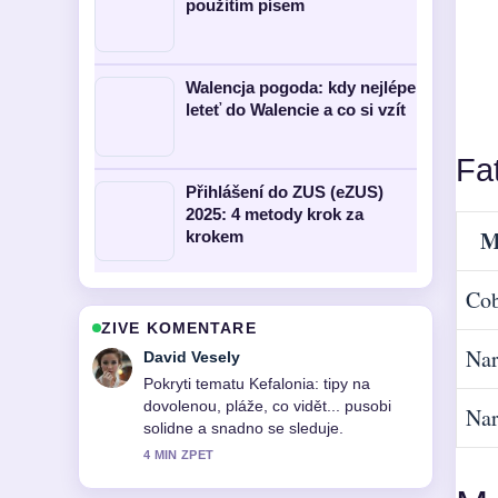
použitím písem
Walencja pogoda: kdy nejlépe
leteť do Walencie a co si vzít
Fa
Přihlášení do ZUS (eZUS)
2025: 4 metody krok za
M
krokem
Cob
ZIVE KOMENTARE
Nar
Anna Novakova
Vyborna verifikace kolem e-PIT
přihlášení 2026: Návod krok za
Nar
krokem.... Vic redakci by melo psat
timto stylem.
6 MIN ZPET