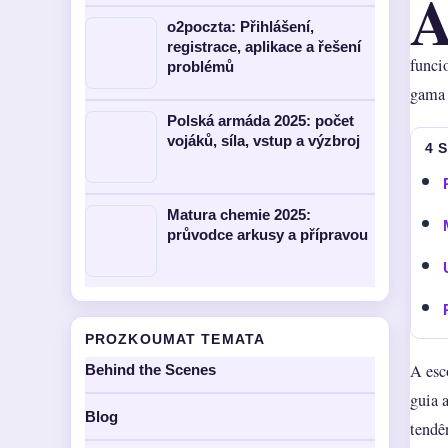
o2poczta: Přihlášení,
registrace, aplikace a řešení
funci
problémů
gama 
Polská armáda 2025: počet
vojáků, síla, vstup a výzbroj
4 
Matura chemie 2025:
průvodce arkusy a přípravou
PROZKOUMAT TEMATA
A esc
Behind the Scenes
guia 
Blog
tendê