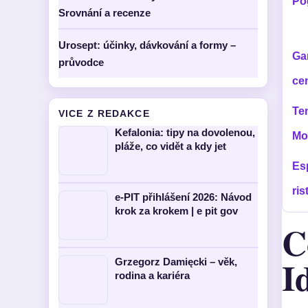
Po
Srovnání a recenze
Urosept: účinky, dávkování a formy –
Gar
průvodce
ce
Te
VICE Z REDAKCE
Kefalonia: tipy na dovolenou,
Mo
pláže, co vidět a kdy jet
Esp
ris
e-PIT přihlášení 2026: Návod
krok za krokem | e pit gov
C
I
Grzegorz Damięcki – věk,
rodina a kariéra