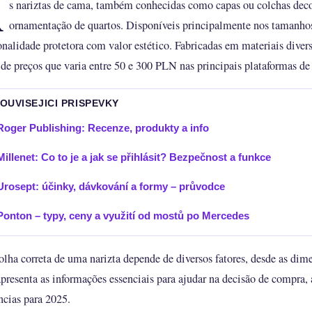
A
s nariztas de cama, também conhecidas como capas ou colchas deco
ornamentação de quartos. Disponíveis principalmente nos tamanh
onalidade protetora com valor estético. Fabricadas em materiais dive
de preços que varia entre 50 e 300 PLN nas principais plataformas de
SOUVISEJICI PRISPEVKY
Roger Publishing: Recenze, produkty a info
Millenet: Co to je a jak se přihlásit? Bezpečnost a funkce
Urosept: účinky, dávkování a formy – průvodce
Ponton – typy, ceny a využití od mostů po Mercedes
olha correta de uma narizta depende de diversos fatores, desde as dime
apresenta as informações essenciais para ajudar na decisão de compra
ncias para 2025.