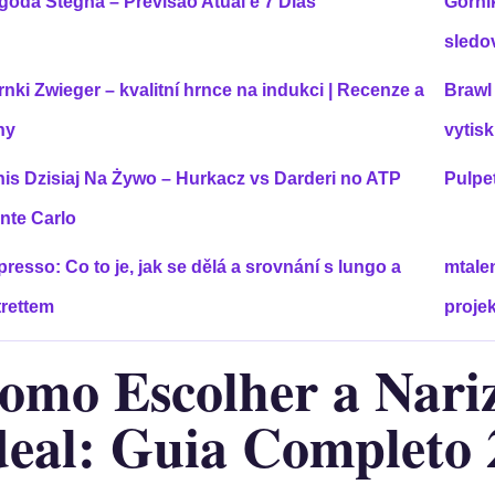
goda Stegna – Previsão Atual e 7 Dias
Górnik
sledo
nki Zwieger – kvalitní hrnce na indukci | Recenze a
Brawl
ny
vytisk
nis Dzisiaj Na Żywo – Hurkacz vs Darderi no ATP
Pulpe
nte Carlo
resso: Co to je, jak se dělá a srovnání s lungo a
mtale
trettem
proje
omo Escolher a Nari
deal: Guia Completo 