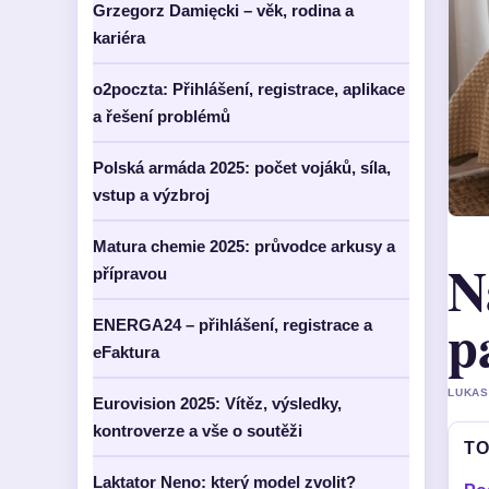
Grzegorz Damięcki – věk, rodina a
kariéra
o2poczta: Přihlášení, registrace, aplikace
a řešení problémů
Polská armáda 2025: počet vojáků, síla,
vstup a výzbroj
Matura chemie 2025: průvodce arkusy a
N
přípravou
p
ENERGA24 – přihlášení, registrace a
eFaktura
LUKAS
Eurovision 2025: Vítěz, výsledky,
kontroverze a vše o soutěži
TO
Laktator Neno: který model zvolit?