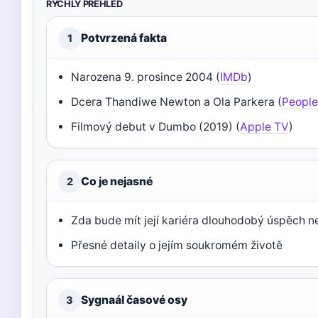
RYCHLÝ PŘEHLED
Potvrzená fakta
1
Narozena 9. prosince 2004 (
IMDb
)
Dcera Thandiwe Newton a Ola Parkera (
Peopl
Filmový debut v Dumbo (2019) (
Apple TV
)
Co je nejasné
2
Zda bude mít její kariéra dlouhodobý úspěch ne
Přesné detaily o jejím soukromém životě
Sygnaál časové osy
3