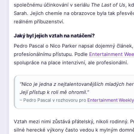
společnému účinkování v seriálu
The Last of Us
, k
Sarah. Jejich chemie na obrazovce byla tak přesvěd
reálném příbuzenství.
Jaký byl jejich vztah na natáčení?
Pedro Pascal o Nico Parker napsal dojemný článek, v
profesionálnímu přístupu. Podle
Entertainment Week
spolupráce na place intenzivní, ale profesionální.
“Nico je jedna z nejtalentovanějších mladých he
Její přístup k roli mě ohromil.”
– Pedro Pascal v rozhovoru pro
Entertainment Weekly 
Vztah mezi nimi zůstává přátelský, nikoli rodinný. 
silné herecké výkony často vedou k mylným domn