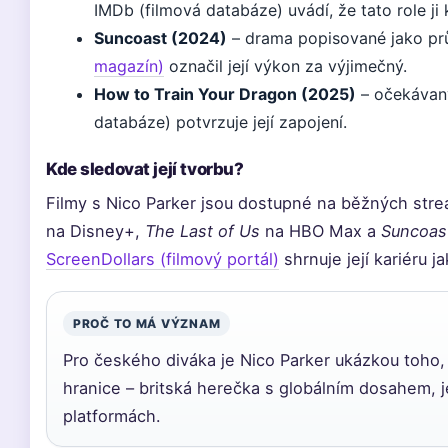
IMDb (filmová databáze) uvádí, že tato role j
Suncoast (2024)
– drama popisované jako pr
magazín)
označil její výkon za výjimečný.
How to Train Your Dragon (2025)
– očekávaný 
databáze) potvrzuje její zapojení.
Kde sledovat její tvorbu?
Filmy s Nico Parker jsou dostupné na běžných str
na Disney+,
The Last of Us
na HBO Max a
Suncoas
ScreenDollars (filmový portál)
shrnuje její kariéru j
PROČ TO MÁ VÝZNAM
Pro českého diváka je Nico Parker ukázkou toho,
hranice – britská herečka s globálním dosahem, j
platformách.