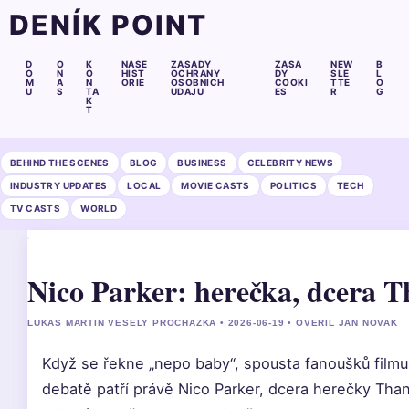
DENÍK POINT
D
O
K
NASE
ZASADY
ZASA
NEW
B
O
N
O
HIST
OCHRANY
DY
SLE
L
M
A
N
ORIE
OSOBNICH
COOKI
TTE
O
U
S
TA
UDAJU
ES
R
G
K
T
BEHIND THE SCENES
BLOG
BUSINESS
CELEBRITY NEWS
INDUSTRY UPDATES
LOCAL
MOVIE CASTS
POLITICS
TECH
TV CASTS
WORLD
Nico Parker: herečka, dcera 
LUKAS MARTIN VESELY PROCHAZKA • 2026-06-19 • OVERIL JAN NOVAK
Když se řekne „nepo baby“, spousta fanoušků filmu
debatě patří právě Nico Parker, dcera herečky Tha