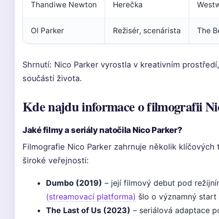
Thandiwe Newton
Herečka
Westw
Ol Parker
Režisér, scenárista
The B
Shrnutí: Nico Parker vyrostla v kreativním prostředí
součástí života.
Kde najdu informace o filmografii N
Jaké filmy a seriály natočila Nico Parker?
Filmografie Nico Parker zahrnuje několik klíčových t
široké veřejnosti:
Dumbo (2019)
– její filmový debut pod režij
(streamovací platforma)
šlo o významný start 
The Last of Us (2023)
– seriálová adaptace pop