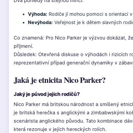
Dva pohledy na stejnou minci:
Výhoda:
Rodiče jí mohou pomoci s orientací v
Nevýhoda:
Veřejnost je k dětem slavných rod
Co znamená: Pro Nico Parker je výzvou dokázat, že 
příjmení.
Důsledek: Otevřená diskuse o výhodách i rizicích 
reprezentativní případ generační dynamiky v zábav
Jaká je etnicita Nico Parker?
Jaký je původ jejích rodičů?
Nico Parker má britskou národnost a smíšený etni
je britská herečka s anglickými a zimbabwskými koře
scenárista anglického původu. Tato kombinace dává 
která rezonuje v jejích hereckých rolích.