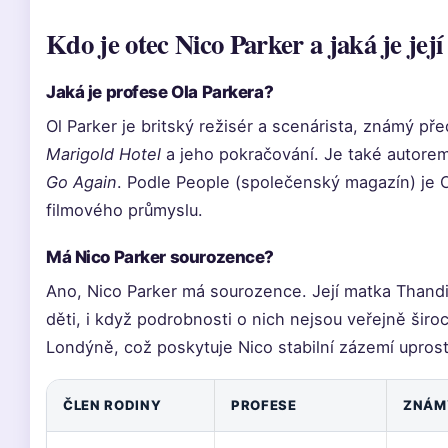
Kdo je otec Nico Parker a jaká je její
Jaká je profese Ola Parkera?
Ol Parker je britský režisér a scenárista, známý p
Marigold Hotel
a jeho pokračování. Je také autore
Go Again
. Podle People (společenský magazín) je 
filmového průmyslu.
Má Nico Parker sourozence?
Ano, Nico Parker má sourozence. Její matka Thandi
děti, i když podrobnosti o nich nejsou veřejně šir
Londýně, což poskytuje Nico stabilní zázemí uprost
ČLEN RODINY
PROFESE
ZNÁM