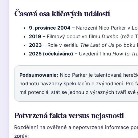
Časová osa klíčových událostí
9. prosince 2004
– Narození Nico Parker v L
2019
– Filmový debut ve filmu
Dumbo
(režie T
2023
– Role v seriálu
The Last of Us
po boku P
2025 (očekáváno)
– Uvedení filmu
How to Tra
Podsumowanie:
Nico Parker je talentovaná herečk
hodnotu navzdory spekulacím o zvýhodnění. Pro fano
má potenciál stát se jednou z výrazných tváří své
Potvrzená fakta versus nejasnosti
Rozdělení na ověřené a nepotvrzené informace pom
zpráv: