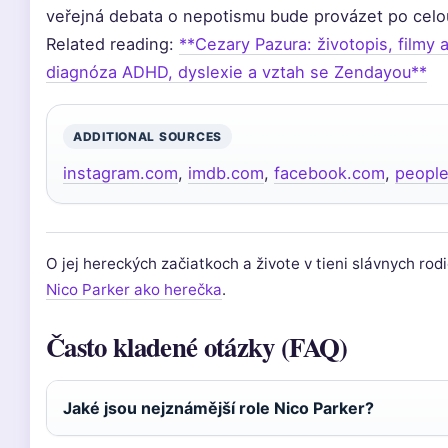
veřejná debata o nepotismu bude provázet po celou
Related reading:
**Cezary Pazura: životopis, filmy
diagnóza ADHD, dyslexie a vztah se Zendayou**
ADDITIONAL SOURCES
instagram.com
,
imdb.com
,
facebook.com
,
peopl
O jej hereckých začiatkoch a živote v tieni slávnych rod
Nico Parker ako herečka
.
Často kladené otázky (FAQ)
Jaké jsou nejznámější role Nico Parker?