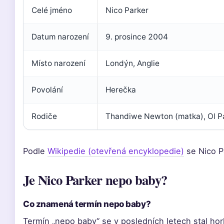
Celé jméno
Nico Parker
Datum narození
9. prosince 2004
Místo narození
Londýn, Anglie
Povolání
Herečka
Rodiče
Thandiwe Newton (matka), Ol Pa
Podle
Wikipedie (otevřená encyklopedie)
se Nico P
Je Nico Parker nepo baby?
Co znamená termín nepo baby?
Termín „nepo baby“ se v posledních letech stal h