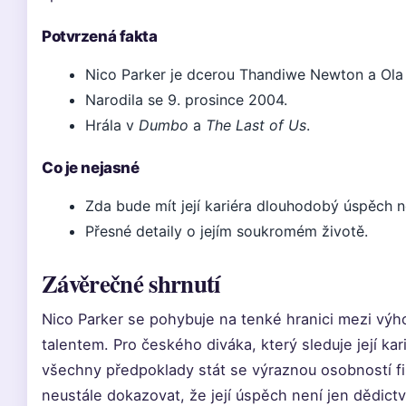
Potvrzená fakta
Nico Parker je dcerou Thandiwe Newton a Ola 
Narodila se 9. prosince 2004.
Hrála v
Dumbo
a
The Last of Us
.
Co je nejasné
Zda bude mít její kariéra dlouhodobý úspěch ne
Přesné detaily o jejím soukromém životě.
Závěrečné shrnutí
Nico Parker se pohybuje na tenké hranici mezi vý
talentem. Pro českého diváka, který sleduje její ka
všechny předpoklady stát se výraznou osobností f
neustále dokazovat, že její úspěch není jen dědictví