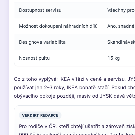
Dostupnost servisu
Všechny pro
Možnost dokoupení náhradních dílů
Ano, snadné
Designová variabilita
Skandinávsk
Nosnost pultu
15 kg
Co z toho vyplývá: IKEA vítězí v ceně a servisu, J
používat jen 2–3 roky, IKEA bohatě stačí. Pokud c
obývacího pokoje později, masiv od JYSK dává větš
VERDIKT REDAKCE
Pro rodiče v ČR, kteří chtějí ušetřit a zároveň z
999 Kč je nejlepší poměr cena/výkon. Pro ty, kdo p