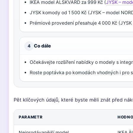
IKEA model ÄLSKVÄRD za 999 Kč (
JYSK – mod
JYSK komody od 1 500 Kč (JYSK – model NOR
Prémiové provedení přesahuje 4 000 Kč (JYS
Co dále
4
Očekávejte rozšíření nabídky o modely s inte
Roste poptávka po komodách vhodných i pro sta
Pět klíčových údajů, které byste měli znát před ná
PARAMETR
HODNO
Nejprodávanější model
IKEA Ä