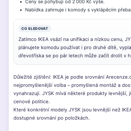
Ceny se pohybují od 2 000 Kč výše.
Nabídka zahrnuje i komody s vyklápěcím přeba
CO SLEDOVAT
Zatímco IKEA vsází na unifikaci a nízkou cenu, J
plánujete komodu používat i pro druhé dítě, vypla
dřevotříska se po pár letech může začít drolit v 
Důležité zjištění: IKEA je podle srovnání Arecenze.
nejpromyšlenější volba – promyšlená montáž a dost
vynahrazují. JYSK mívá některé produkty levnější, j
cenové politice.
Které konkrétní modely JYSK jsou levnější než IKEA
dostupné srovnání po položkách.