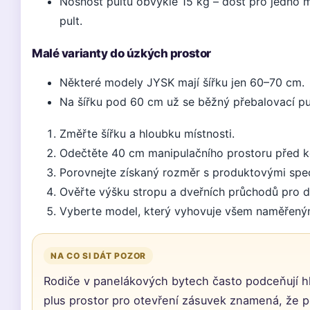
Nosnost pultu obvykle 15 kg – dost pro jedno m
pult.
Malé varianty do úzkých prostor
Některé modely JYSK mají šířku jen 60–70 cm.
Na šířku pod 60 cm už se běžný přebalovací pu
Změřte šířku a hloubku místnosti.
Odečtěte 40 cm manipulačního prostoru před 
Porovnejte získaný rozměr s produktovými spec
Ověřte výšku stropu a dveřních průchodů pro 
Vyberte model, který vyhovuje všem naměřeným
NA CO SI DÁT POZOR
Rodiče v panelákových bytech často podceňují 
plus prostor pro otevření zásuvek znamená, že 