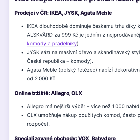
Prodejci v ČR: IKEA, JYSK, Agata Meble
IKEA dlouhodobě dominuje českému trhu díky k
ÄLSKVÄRD za 999 Kč je jedním z nejprodávaněj
komody a prádelníky
).
JYSK sází na masivní dřevo a skandinávský styl
Česká republika – komody).
Agata Meble (polský řetězec) nabízí dekorativ
od 2 000 Kč.
Online tržiště: Allegro, OLX
Allegro má nejširší výběr – více než 1 000 nab
OLX umožňuje nákup použitých komod, často p
rozpočet.
Specializované obchody: VOX, Babydoro