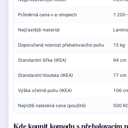
Průměrná cena v e-shopech
1 200 
Nejčastější materiál
Lamino
Doporučená nosnost přebalovacího pultu
15 kg
Standardní šířka (IKEA)
94 cm
Standardní hloubka (IKEA)
77 cm
Výška včetně pultu (IKEA)
106 c
Nejnižší nalezená cena (použité)
500 Kč
Kde koupit komodu s přebalovacím 