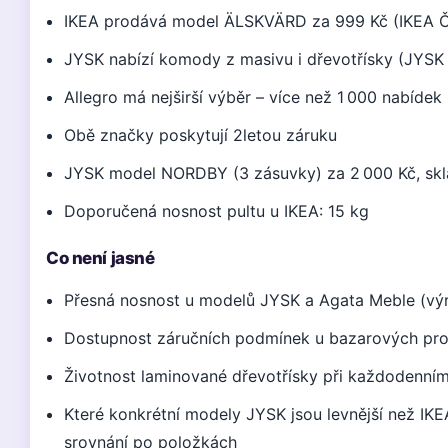
IKEA prodává model ÄLSKVÄRD za 999 Kč (IKEA Č
JYSK nabízí komody z masivu i dřevotřísky (JYSK
Allegro má nejširší výběr – více než 1 000 nabídek
Obě značky poskytují 2letou záruku
JYSK model NORDBY (3 zásuvky) za 2 000 Kč, sk
Doporučená nosnost pultu u IKEA: 15 kg
Co není jasné
Přesná nosnost u modelů JYSK a Agata Meble (výro
Dostupnost záručních podmínek u bazarových pr
Životnost laminované dřevotřísky při každodenním
Které konkrétní modely JYSK jsou levnější než IKE
srovnání po položkách