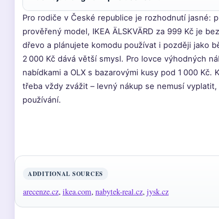
Pro rodiče v České republice je rozhodnutí jasné:
prověřený model, IKEA ÄLSKVÄRD za 999 Kč je bez
dřevo a plánujete komodu používat i později jako 
2 000 Kč dává větší smysl. Pro lovce výhodných ná
nabídkami a OLX s bazarovými kusy pod 1 000 Kč. K
třeba vždy zvážit – levný nákup se nemusí vyplatit
používání.
ADDITIONAL SOURCES
arecenze.cz
,
ikea.com
,
nabytek-real.cz
,
jysk.cz