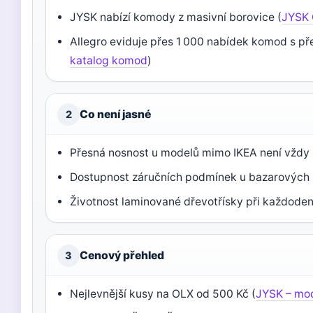
JYSK nabízí komody z masivní borovice (
JYSK 
Allegro eviduje přes 1 000 nabídek komod s p
katalog komod
)
Co není jasné
2
Přesná nosnost u modelů mimo IKEA není vždy
Dostupnost záručních podmínek u bazarových
Životnost laminované dřevotřísky při každoden
Cenový přehled
3
Nejlevnější kusy na OLX od 500 Kč (
JYSK – mo