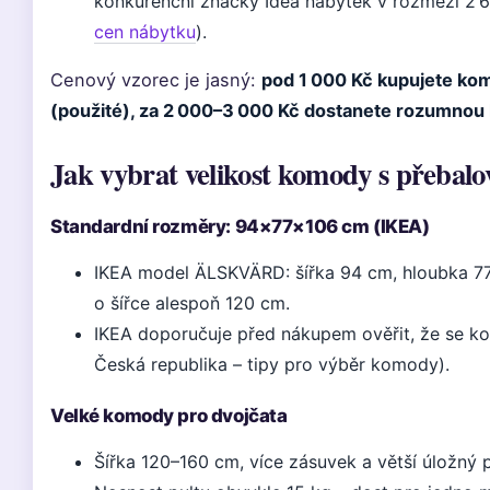
konkurenční značky Idea nábytek v rozmezí 2 6
cen nábytku
).
Cenový vzorec je jasný:
pod 1 000 Kč kupujete ko
(použité), za 2 000–3 000 Kč dostanete rozumnou kv
Jak vybrat velikost komody s přebal
Standardní rozměry: 94×77×106 cm (IKEA)
IKEA model ÄLSKVÄRD: šířka 94 cm, hloubka 77
o šířce alespoň 120 cm.
IKEA doporučuje před nákupem ověřit, že se k
Česká republika – tipy pro výběr komody).
Velké komody pro dvojčata
Šířka 120–160 cm, více zásuvek a větší úložný p