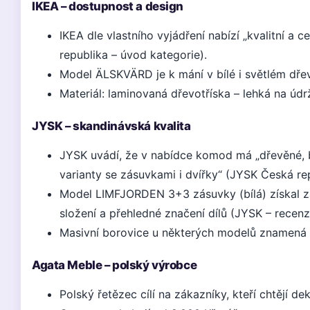
IKEA – dostupnost a design
IKEA dle vlastního vyjádření nabízí „kvalitní 
republika – úvod kategorie).
Model ÄLSKVÄRD je k mání v bílé i světlém dř
Materiál: laminovaná dřevotříska – lehká na úd
JYSK – skandinávská kvalita
JYSK uvádí, že v nabídce komod má „dřevěné, 
varianty se zásuvkami i dvířky“ (JYSK Česká rep
Model LIMFJORDEN 3+3 zásuvky (bílá) získal z
složení a přehledné značení dílů (JYSK – rece
Masivní borovice u některých modelů znamená v
Agata Meble – polský výrobce
Polský řetězec cílí na zákazníky, kteří chtějí de