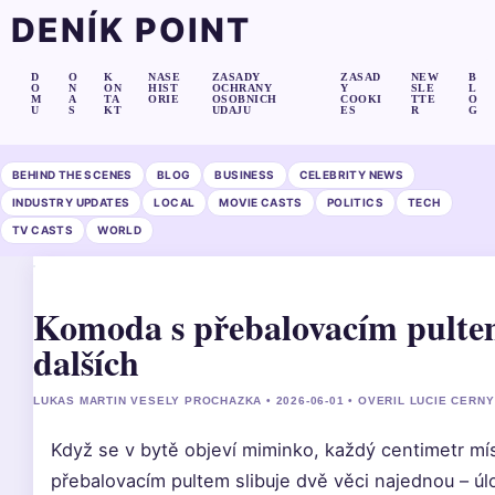
DENÍK POINT
D
O
K
NASE
ZASADY
ZASAD
NEW
B
O
N
ON
HIST
OCHRANY
Y
SLE
L
M
A
TA
ORIE
OSOBNICH
COOKI
TTE
O
U
S
KT
UDAJU
ES
R
G
BEHIND THE SCENES
BLOG
BUSINESS
CELEBRITY NEWS
INDUSTRY UPDATES
LOCAL
MOVIE CASTS
POLITICS
TECH
TV CASTS
WORLD
Komoda s přebalovacím pulte
dalších
LUKAS MARTIN VESELY PROCHAZKA • 2026-06-01 • OVERIL LUCIE CERNY
Když se v bytě objeví miminko, každý centimetr m
přebalovacím pultem slibuje dvě věci najednou – úl