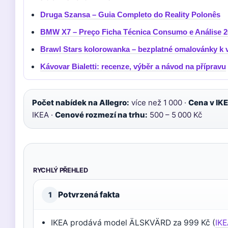
Druga Szansa – Guia Completo do Reality Polonês
BMW X7 – Preço Ficha Técnica Consumo e Análise 2
Brawl Stars kolorowanka – bezplatné omalovánky k v
Kávovar Bialetti: recenze, výběr a návod na přípravu
Počet nabídek na Allegro:
více než 1 000 ·
Cena v IK
IKEA ·
Cenové rozmezí na trhu:
500 – 5 000 Kč
RYCHLÝ PŘEHLED
Potvrzená fakta
1
IKEA prodává model ÄLSKVÄRD za 999 Kč (
IKE