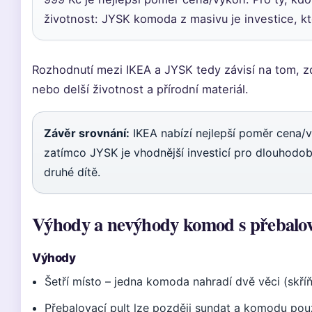
životnost: JYSK komoda z masivu je investice, kte
Rozhodnutí mezi IKEA a JYSK tedy závisí na tom, zd
nebo delší životnost a přírodní materiál.
Závěr srovnání:
IKEA nabízí nejlepší poměr cena/v
zatímco JYSK je vhodnější investicí pro dlouhodob
druhé dítě.
Výhody a nevýhody komod s přebalo
Výhody
Šetří místo – jedna komoda nahradí dvě věci (skříň
Přebalovací pult lze později sundat a komodu pou