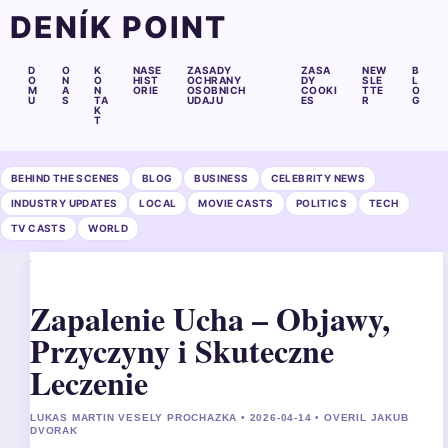
DENÍK POINT
D
O
K
NASE
ZASADY
ZASA
NEW
B
O
N
O
HIST
OCHRANY
DY
SLE
L
M
A
N
ORIE
OSOBNICH
COOKI
TTE
O
U
S
TA
UDAJU
ES
R
G
K
T
BEHIND THE SCENES
BLOG
BUSINESS
CELEBRITY NEWS
INDUSTRY UPDATES
LOCAL
MOVIE CASTS
POLITICS
TECH
TV CASTS
WORLD
Zapalenie Ucha – Objawy,
Przyczyny i Skuteczne
Leczenie
LUKAS MARTIN VESELY PROCHAZKA • 2026-04-14 • OVERIL JAKUB
DVORAK