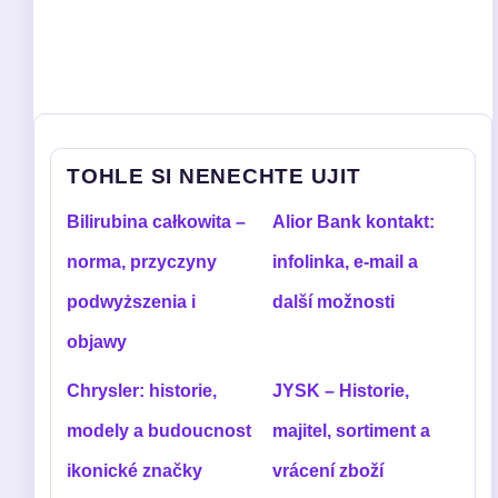
TOHLE SI NENECHTE UJIT
Bilirubina całkowita –
Alior Bank kontakt:
norma, przyczyny
infolinka, e-mail a
podwyższenia i
další možnosti
objawy
Chrysler: historie,
JYSK – Historie,
modely a budoucnost
majitel, sortiment a
ikonické značky
vrácení zboží