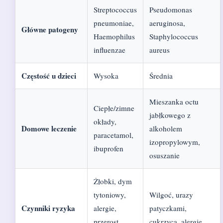
Streptococcus
Pseudomonas
pneumoniae,
aeruginosa,
Główne patogeny
Haemophilus
Staphylococcus
influenzae
aureus
Częstość u dzieci
Wysoka
Średnia
Mieszanka octu
Ciepłe/zimne
jabłkowego z
okłady,
Domowe leczenie
alkoholem
paracetamol,
izopropylowym,
ibuprofen
osuszanie
Żłobki, dym
tytoniowy,
Wilgoć, urazy
Czynniki ryzyka
alergie,
patyczkami,
przerost
cukrzyca, alergie