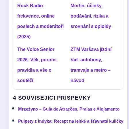
Rock Radio:
Morfin: účinky,
frekvence, online
podávání, rizika a
poslech a moderátoři
srovnání s opioidy
(2025)
The Voice Senior
ZTM Varšava jízdní
2026: Věk, porotci,
řád: autobusy,
pravidla a vše o
tramvaje a metro –
soutěži
návod
4 SOUVISEJICI PRISPEVKY
Mrzeżyno – Guia de Atrações, Praias e Alojamento
Pulpety z indyka: Recept na lehké a šťavnaté kuličky