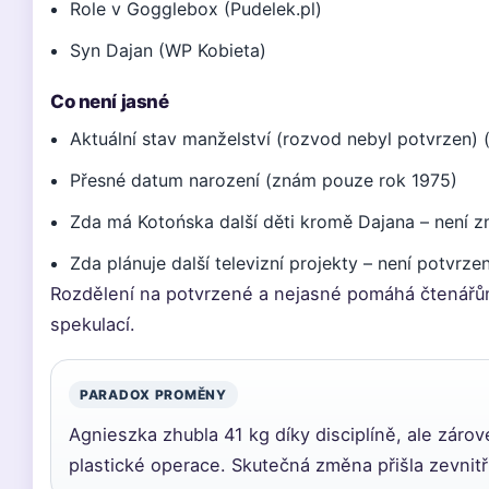
Role v Gogglebox (Pudelek.pl)
Syn Dajan (WP Kobieta)
Co není jasné
Aktuální stav manželství (rozvod nebyl potvrzen) (
Přesné datum narození (znám pouze rok 1975)
Zda má Kotońska další děti kromě Dajana – není 
Zda plánuje další televizní projekty – není potvrze
Rozdělení na potvrzené a nejasné pomáhá čtenářům 
spekulací.
PARADOX PROMĚNY
Agnieszka zhubla 41 kg díky disciplíně, ale záro
plastické operace. Skutečná změna přišla zevnit