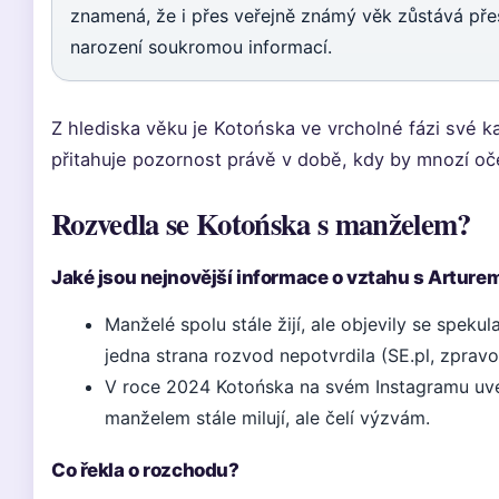
znamená, že i přes veřejně známý věk zůstává př
narození soukromou informací.
Z hlediska věku je Kotońska ve vrcholné fázi své ka
přitahuje pozornost právě v době, kdy by mnozí oč
Rozvedla se Kotońska s manželem?
Jaké jsou nejnovější informace o vztahu s Artur
Manželé spolu stále žijí, ale objevily se speku
jedna strana rozvod nepotvrdila (SE.pl, zpravo
V roce 2024 Kotońska na svém Instagramu uve
manželem stále milují, ale čelí výzvám.
Co řekla o rozchodu?