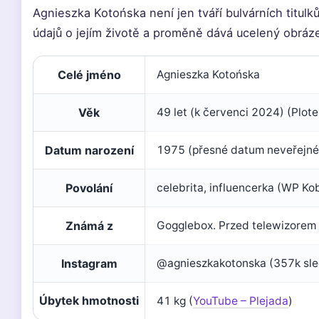
Agnieszka Kotońska není jen tváří bulvárních titulk
údajů o jejím životě a proměně dává ucelený obráz
Celé jméno
Agnieszka Kotońska
Věk
49 let (k červenci 2024) (Plote
Datum narození
1975 (přesné datum neveřejné
Povolání
celebrita, influencerka (WP Ko
Známá z
Gogglebox. Przed telewizorem 
Instagram
@agnieszkakotonska (357k sle
Úbytek hmotnosti
41 kg (
YouTube – Plejada
)