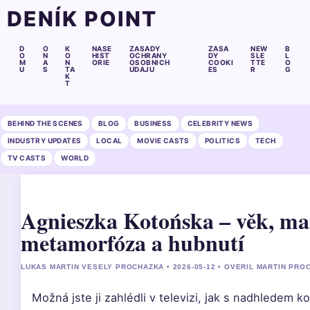
DENÍK POINT
D
O
K
NASE
ZASADY
ZASA
NEW
B
O
N
O
HIST
OCHRANY
DY
SLE
L
M
A
N
ORIE
OSOBNICH
COOKI
TTE
O
U
S
TA
UDAJU
ES
R
G
K
T
BEHIND THE SCENES
BLOG
BUSINESS
CELEBRITY NEWS
INDUSTRY UPDATES
LOCAL
MOVIE CASTS
POLITICS
TECH
TV CASTS
WORLD
Agnieszka Kotońska – věk, ma
metamorfóza a hubnutí
LUKAS MARTIN VESELY PROCHAZKA • 2026-05-12 • OVERIL MARTIN PRO
Možná jste ji zahlédli v televizi, jak s nadhledem 