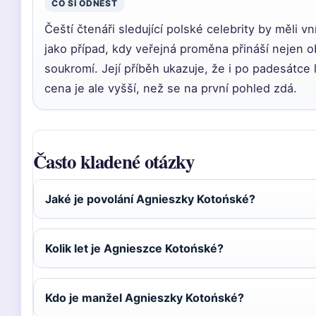
CO SI ODNÉST
Čeští čtenáři sledující polské celebrity by měli 
jako případ, kdy veřejná proměna přináší nejen obd
soukromí. Její příběh ukazuje, že i po padesátce 
cena je ale vyšší, než se na první pohled zdá.
Často kladené otázky
Jaké je povolání Agnieszky Kotońské?
Kolik let je Agnieszce Kotońské?
Kdo je manžel Agnieszky Kotońské?