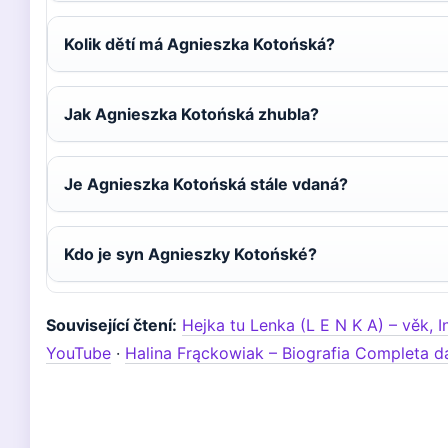
Kolik dětí má Agnieszka Kotońská?
Jak Agnieszka Kotońská zhubla?
Je Agnieszka Kotońská stále vdaná?
Kdo je syn Agnieszky Kotońské?
Související čtení:
Hejka tu Lenka (L E N K A) – věk, 
YouTube
·
Halina Frąckowiak – Biografia Completa d