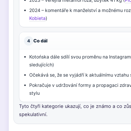
2023 – veřejná metamorfóza, úbytek 41 kg (
Pl
2024 – komentáře k manželství a možnému roz
Kobieta
)
Co dál
4
Kotońska dále sdílí svou proměnu na Instagram
sledujících)
Očekává se, že se vyjádří k aktuálnímu vztah
Pokračuje v udržování formy a propagaci zdra
stylu
Tyto čtyři kategorie ukazují, co je známo a co zů
spekulativní.