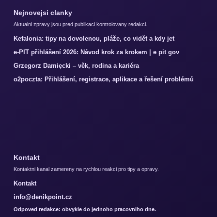
Nejnovejsi clanky
Aktualni zpravy jsou pred publikaci kontrolovany redakci.
Kefalonia: tipy na dovolenou, pláže, co vidět a kdy jet
e-PIT přihlášení 2026: Návod krok za krokem | e pit gov
Grzegorz Damięcki – věk, rodina a kariéra
o2poczta: Přihlášení, registrace, aplikace a řešení problémů
Kontakt
Kontaktni kanal zamereny na rychlou reakci pro tipy a opravy.
Kontakt
info@denikpoint.cz
Odpoved redakce: obvykle do jednoho pracovniho dne.