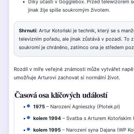
Díky účasti v Gogglebox. Przed telewizorem s
jinak žije spíše soukromým životem.
Shrnutí:
Artur Kotoński je technik, který se s manž
televizním pořadu, ale jinak zůstává v pozadí. To 
soukromí je chráněno, zatímco ona je středem poz
Rozdíl v míře veřejné známosti může vytvářet napět
umožňuje Arturovi zachovat si normální život.
Časová osa klíčových událostí
1975
– Narození Agnieszky (Plotek.pl)
kolem 1994
– Svatba s Arturem Kotońskim (
kolem 1995
– Narození syna Dajana (WP Ko