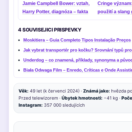
Jamie Campbell Bower: vztah,
Cringe význam: 
Harry Potter, diagnóza – fakta
použití a slang
4 SOUVISEJICI PRISPEVKY
Moskitiera – Guia Completo Tipos Instalação Preços
Jak vybrat transportér pro kočku? Srovnání typů pro
Underdog – co znamená, příklady, synonyma a původ
Biała Odwaga Film – Enredo, Críticas e Onde Assisti
Věk:
49 let (k červenci 2024) ·
Známá jako:
hvězda po
Przed telewizorem ·
Úbytek hmotnosti:
−41 kg ·
Poče
Instagram:
357 000 sledujících