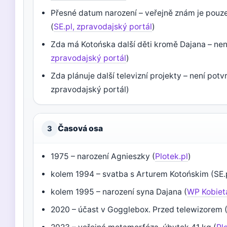
Přesné datum narození – veřejně znám je pouz
(
SE.pl, zpravodajský portál
)
Zda má Kotońska další děti kromě Dajana – nen
zpravodajský portál
)
Zda plánuje další televizní projekty – není potv
zpravodajský portál)
Časová osa
3
1975 – narození Agnieszky (
Plotek.pl
)
kolem 1994 – svatba s Arturem Kotońskim (SE.
kolem 1995 – narození syna Dajana (
WP Kobiet
2020 – účast v Gogglebox. Przed telewizorem 