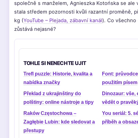
společně s manželem, Agnieszka Kotońska se ale v
stala středem pozornosti kvůli razantní proměně, př
kg (
YouTube – Plejada, zábavní kanál
). Co všechno 
zůstává nejasné?
TOHLE SI NENECHTE UJIT
Trefl puzzle: Historie, kvalita a
Font: průvodce
nabídka značky
použitím písem
Překlad z ukrajinštiny do
Dinozaur: vše, 
polštiny: online nástroje a tipy
vědět o pravěk
Raków Częstochowa –
You seriál: 5. sé
Zagłębie Lubin: kde sledovat a
příběh a obsaz
přestupy