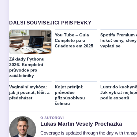
DALSI SOUVISEJICI PRISPEVKY
You Tube – Guia
Spotify Premium 
Completo para
Irsku: ceny, slevy
Criadores em 2025
vyplatí se
Základy Pythonu
2026: Kompletní
průvodce pro
začátečníky
Vaginální mykóza:
Kojot prérijní:
Lustr do kuchyně
jak ji poznat, léčit a
průvodce
Jak vybrat nejlep
předcházet
přizpůsobivou
podle expertů
šelmou
O AUTOROVI
Lukas Martin Vesely Prochazka
Coverage is updated through the day with trans