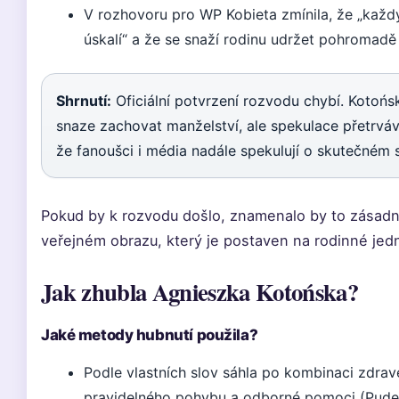
V rozhovoru pro WP Kobieta zmínila, že „každ
úskalí“ a že se snaží rodinu udržet pohromadě
Shrnutí:
Oficiální potvrzení rozvodu chybí. Kotońs
snaze zachovat manželství, ale spekulace přetrváv
že fanoušci i média nadále spekulují o skutečném 
Pokud by k rozvodu došlo, znamenalo by to zásadn
veřejném obrazu, který je postaven na rodinné jed
Jak zhubla Agnieszka Kotońska?
Jaké metody hubnutí použila?
Podle vlastních slov sáhla po kombinaci zdravé
pravidelného pohybu a odborné pomoci (Pudel