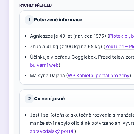
RYCHLÝ PŘEHLED
Potvrzené informace
1
Agnieszce je 49 let (nar. cca 1975) (
Plotek.pl, 
Zhubla 41 kg (z 106 kg na 65 kg) (
YouTube – Pl
Účinkuje v pořadu Gogglebox. Przed telewizor
bulvární web
)
Má syna Dajana (
WP Kobieta, portál pro ženy
)
Co není jasné
2
Jestli se Kotońska skutečně rozvedla s manže
manželství nebylo oficiálně potvrzeno ani vyvr
zpravodajský portál
)