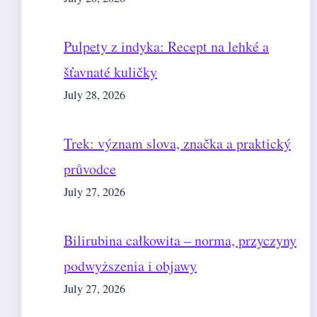
Pulpety z indyka: Recept na lehké a
šťavnaté kuličky
July 28, 2026
Trek: význam slova, značka a praktický
průvodce
July 27, 2026
Bilirubina całkowita – norma, przyczyny
podwyższenia i objawy
July 27, 2026