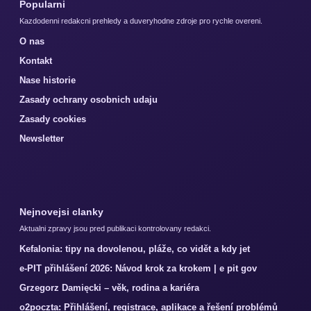
Popularni
Kazdodenni redakcni prehledy a duveryhodne zdroje pro rychle overeni.
O nas
Kontakt
Nase historie
Zasady ochrany osobnich udaju
Zasady cookies
Newsletter
Nejnovejsi clanky
Aktualni zpravy jsou pred publikaci kontrolovany redakci.
Kefalonia: tipy na dovolenou, pláže, co vidět a kdy jet
e-PIT přihlášení 2026: Návod krok za krokem | e pit gov
Grzegorz Damięcki – věk, rodina a kariéra
o2poczta: Přihlášení, registrace, aplikace a řešení problémů