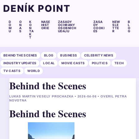
DENÍK POINT
D
O
K
NASE
ZASADY
ZASA
NEW
B
O
N
O
HIST
OCHRANY
DY
SLE
L
M
A
N
ORIE
OSOBNICH
COOKI
TTE
O
U
S
TA
UDAJU
ES
R
G
K
T
BEHIND THE SCENES
BLOG
BUSINESS
CELEBRITY NEWS
INDUSTRY UPDATES
LOCAL
MOVIE CASTS
POLITICS
TECH
TV CASTS
WORLD
Behind the Scenes
LUKAS MARTIN VESELY PROCHAZKA • 2026-04-06 • OVERIL PETRA
NOVOTNA
Behind the Scenes