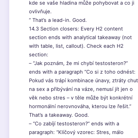
kde se vaše hladina může pohybovat a co ji
ovlivňuje.
” That’s a lead-in. Good.
14.3 Section closers: Every H2 content
section ends with analytical takeaway (not
with table, list, callout). Check each H2
section:
– “Jak poznám, že mi chybí testosteron?”
ends with a paragraph “Co si z toho odnést:
Pokud vás trápí kombinace únavy, ztráty chut
na sex a přibývání na váze, nemusí jít jen o
věk nebo stres – v těle může být konkrétní
hormonální nerovnováha, kterou lze řešit.”
That’s a takeaway. Good.
– “Co zabíjí testosteron?” ends with a
paragraph: “Klíčový vzorec: Stres, málo