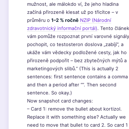
mužnost, ale málokdo ví, že jeho hladina
začíná přirozeně klesat už po třicítce – v
průměru o
1–2 % ročně
NZIP (Národní
zdravotnický informační portál)
. Tento článe
vám pomůže rozpoznat první varovné signály
pochopit, co testosteron doslova „zabíjí”, a
ukáže vám vědecky podložené cesty, jak ho
přirozeně podpořit – bez zbytečných mýtů a
marketingových slibů.” (This is actually 2
sentences: first sentence contains a comma
and then a period after ““. Then second
sentence. So okay.)
Now snapshot card changes:
– Card 1: remove the bullet about kortizol.
Replace it with something else? Actually we
need to move that bullet to card 2. So card 1