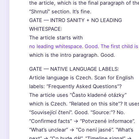
the article, which is the final paragraph of th
“Shrnutí” section. It’s fine.
GATE — INTRO SANITY + NO LEADING
WHITESPACE:
The article starts with
no leading whitespace. Good. The first child is
which is the intro paragraph. Good.
GATE — NATIVE LANGUAGE LABELS:
Article language is Czech. Scan for English
labels: “Frequently Asked Questions”?
The article uses “Často kladené otázky”
which is Czech. “Related on this site”? It use
“Související čtení”. Good. “Source:”? No.
“Confirmed facts” -> “Potvrzené informace”.
“What’s unclear” -> “Co není jasné”. “What’s
next” -> “Co bude dál”. “Timeline signal” ->