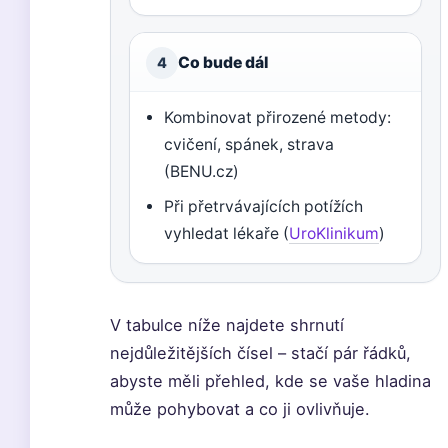
Co bude dál
4
Kombinovat přirozené metody:
cvičení, spánek, strava
(BENU.cz)
Při přetrvávajících potížích
vyhledat lékaře (
UroKlinikum
)
V tabulce níže najdete shrnutí
nejdůležitějších čísel – stačí pár řádků,
abyste měli přehled, kde se vaše hladina
může pohybovat a co ji ovlivňuje.