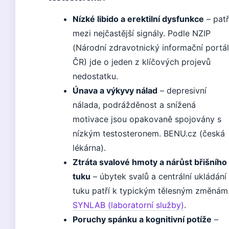
Nízké libido a erektilní dysfunkce
– patř
mezi nejčastější signály. Podle NZIP
(Národní zdravotnický informační portál
ČR) jde o jeden z klíčových projevů
nedostatku.
Únava a výkyvy nálad
– depresivní
nálada, podrážděnost a snížená
motivace jsou opakovaně spojovány s
nízkým testosteronem. BENU.cz (česká
lékárna).
Ztráta svalové hmoty a nárůst břišního
tuku
– úbytek svalů a centrální ukládání
tuku patří k typickým tělesným změnám
SYNLAB (laboratorní služby)
.
Poruchy spánku a kognitivní potíže
–