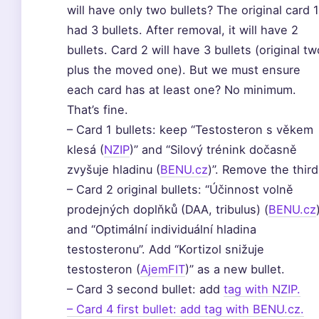
will have only two bullets? The original card 1
had 3 bullets. After removal, it will have 2
bullets. Card 2 will have 3 bullets (original tw
plus the moved one). But we must ensure
each card has at least one? No minimum.
That’s fine.
– Card 1 bullets: keep “Testosteron s věkem
klesá (
NZIP
)” and “Silový trénink dočasně
zvyšuje hladinu (
BENU.cz
)”. Remove the third
– Card 2 original bullets: “Účinnost volně
prodejných doplňků (DAA, tribulus) (
BENU.cz
and “Optimální individuální hladina
testosteronu”. Add “Kortizol snižuje
testosteron (
AjemFIT
)” as a new bullet.
– Card 3 second bullet: add
tag with NZIP.
– Card 4 first bullet: add
tag with BENU.cz.