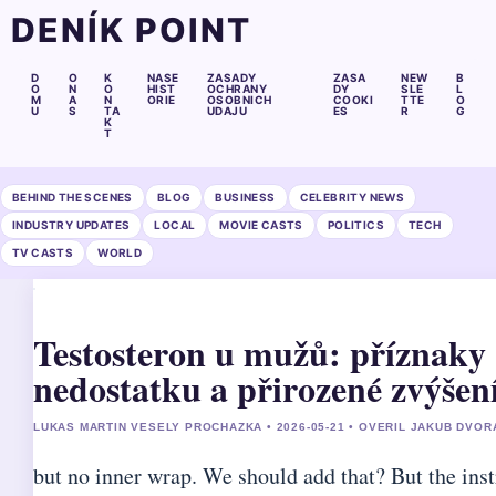
DENÍK POINT
D
O
K
NASE
ZASADY
ZASA
NEW
B
O
N
O
HIST
OCHRANY
DY
SLE
L
M
A
N
ORIE
OSOBNICH
COOKI
TTE
O
U
S
TA
UDAJU
ES
R
G
K
T
BEHIND THE SCENES
BLOG
BUSINESS
CELEBRITY NEWS
INDUSTRY UPDATES
LOCAL
MOVIE CASTS
POLITICS
TECH
TV CASTS
WORLD
Testosteron u mužů: příznaky
nedostatku a přirozené zvýšen
LUKAS MARTIN VESELY PROCHAZKA • 2026-05-21 • OVERIL JAKUB DVOR
but no inner wrap. We should add that? But the inst