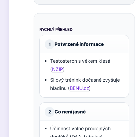
RYCHLÝ PŘEHLED
Potvrzené informace
1
Testosteron s věkem klesá
(
NZIP
)
Silový trénink dočasně zvyšuje
hladinu (
BENU.cz
)
Co není jasné
2
Účinnost volně prodejných
doplňků (DAA, tribulus)