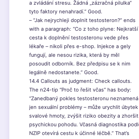
a zvládání stresu. Žádná „zázračná pilulka“
tyto faktory nenahradí.” Good.
– “Jak nejrychleji doplnit testosteron?” ends
with a paragraph: “Co z toho plyne: Nejkratší
cesta k doplnění testosteronu vede přes
lékaře – nikoli přes e-shop. Injekce a gely
fungují, ale nesou rizika, která by měl
posoudit odborník. Bez předpisu se k nim
legálně nedostanete.” Good.
14.4 Callouts as judgment: Check callouts.
The n24-tip “Proč to řešit včas” has body:
“Zanedbaný pokles testosteronu neznamená
jen sexuální problémy – může urychlit úbytek
svalové hmoty, zvýšit riziko obezity a zhoršit
psychickou pohodu. Včasná diagnostika podl
NZIP otevírá cestu k účinné léčbě.” That’s