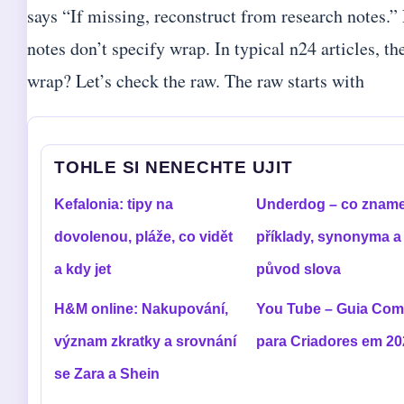
says “If missing, reconstruct from research notes.”
notes don’t specify wrap. In typical n24 articles, th
wrap? Let’s check the raw. The raw starts with
TOHLE SI NENECHTE UJIT
Kefalonia: tipy na
Underdog – co zname
dovolenou, pláže, co vidět
příklady, synonyma a
a kdy jet
původ slova
H&M online: Nakupování,
You Tube – Guia Com
význam zkratky a srovnání
para Criadores em 20
se Zara a Shein