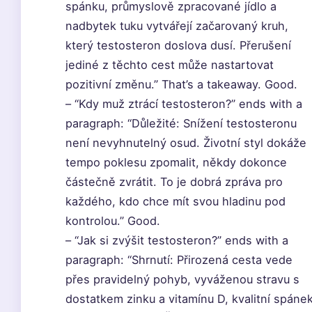
spánku, průmyslově zpracované jídlo a
nadbytek tuku vytvářejí začarovaný kruh,
který testosteron doslova dusí. Přerušení
jediné z těchto cest může nastartovat
pozitivní změnu.” That’s a takeaway. Good.
– “Kdy muž ztrácí testosteron?” ends with a
paragraph: “Důležité: Snížení testosteronu
není nevyhnutelný osud. Životní styl dokáže
tempo poklesu zpomalit, někdy dokonce
částečně zvrátit. To je dobrá zpráva pro
každého, kdo chce mít svou hladinu pod
kontrolou.” Good.
– “Jak si zvýšit testosteron?” ends with a
paragraph: “Shrnutí: Přirozená cesta vede
přes pravidelný pohyb, vyváženou stravu s
dostatkem zinku a vitamínu D, kvalitní spáne