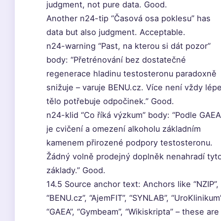
judgment, not pure data. Good.
Another n24-tip “Časová osa poklesu” has
data but also judgment. Acceptable.
n24-warning “Past, na kterou si dát pozor”
body: “Přetrénování bez dostatečné
regenerace hladinu testosteronu paradoxně
snižuje – varuje BENU.cz. Více není vždy lépe
tělo potřebuje odpočinek.” Good.
n24-klid “Co říká výzkum” body: “Podle GAEA
je cvičení a omezení alkoholu základním
kamenem přirozené podpory testosteronu.
Žádný volně prodejný doplněk nenahradí tyt
základy.” Good.
14.5 Source anchor text: Anchors like “NZIP”,
“BENU.cz”, “AjemFIT”, “SYNLAB”, “UroKlinikum”
“GAEA”, “Gymbeam”, “Wikiskripta” – these are