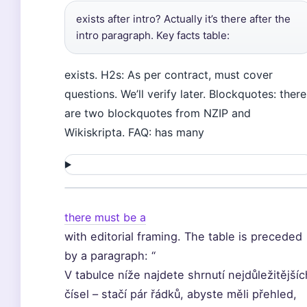
exists after intro? Actually it’s there after the
intro paragraph. Key facts table:
exists. H2s: As per contract, must cover
questions. We’ll verify later. Blockquotes: there
are two blockquotes from NZIP and
Wikiskripta. FAQ: has many
there must be a
with editorial framing. The table is preceded
by a paragraph: “
V tabulce níže najdete shrnutí nejdůležitějšíc
čísel – stačí pár řádků, abyste měli přehled,