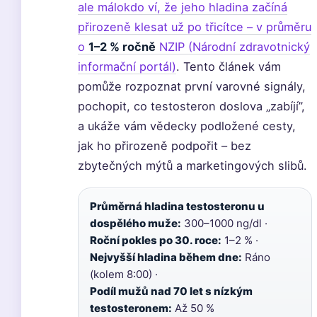
ale málokdo ví, že jeho hladina začíná
přirozeně klesat už po třicítce – v průměru
o
1–2 % ročně
NZIP (Národní zdravotnický
informační portál)
. Tento článek vám
pomůže rozpoznat první varovné signály,
pochopit, co testosteron doslova „zabíjí”,
a ukáže vám vědecky podložené cesty,
jak ho přirozeně podpořit – bez
zbytečných mýtů a marketingových slibů.
Průměrná hladina testosteronu u
dospělého muže:
300–1000 ng/dl ·
Roční pokles po 30. roce:
1–2 % ·
Nejvyšší hladina během dne:
Ráno
(kolem 8:00) ·
Podíl mužů nad 70 let s nízkým
testosteronem:
Až 50 %