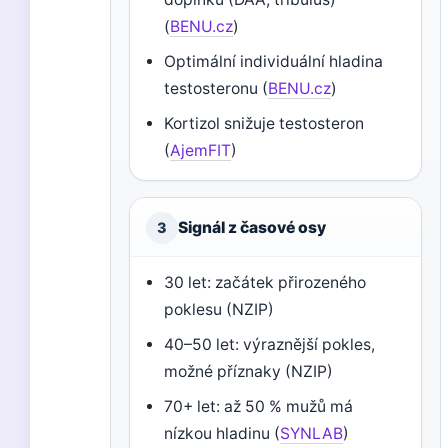
(
BENU.cz
)
Optimální individuální hladina
testosteronu (
BENU.cz
)
Kortizol snižuje testosteron
(
AjemFIT
)
Signál z časové osy
3
30 let: začátek přirozeného
poklesu (NZIP)
40–50 let: výraznější pokles,
možné příznaky (NZIP)
70+ let: až 50 % mužů má
nízkou hladinu (
SYNLAB
)