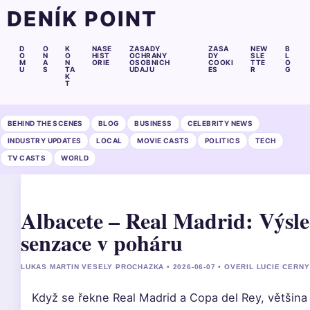
DENÍK POINT
D
O
K
NASE
ZASADY
ZASA
NEW
B
O
N
O
HIST
OCHRANY
DY
SLE
L
M
A
N
ORIE
OSOBNICH
COOKI
TTE
O
U
S
TA
UDAJU
ES
R
G
K
T
BEHIND THE SCENES
BLOG
BUSINESS
CELEBRITY NEWS
INDUSTRY UPDATES
LOCAL
MOVIE CASTS
POLITICS
TECH
TV CASTS
WORLD
Albacete – Real Madrid: Výsle
senzace v poháru
LUKAS MARTIN VESELY PROCHAZKA • 2026-06-07 • OVERIL LUCIE CERNY
Když se řekne Real Madrid a Copa del Rey, většina