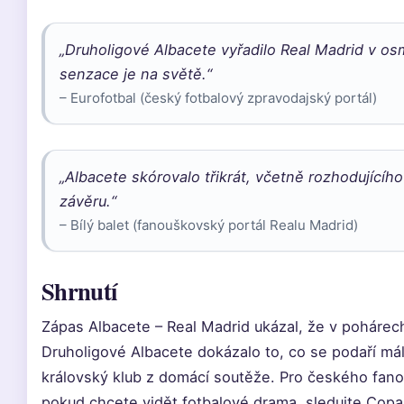
„Druholigové Albacete vyřadilo Real Madrid v os
senzace je na světě.“
– Eurofotbal (český fotbalový zpravodajský portál)
„Albacete skórovalo třikrát, včetně rozhodujícíh
závěru.“
– Bílý balet (fanouškovský portál Realu Madrid)
Shrnutí
Zápas Albacete – Real Madrid ukázal, že v pohárech 
Druholigové Albacete dokázalo to, co se podaří má
královský klub z domácí soutěže. Pro českého fano
pokud chcete vidět fotbalové drama, sledujte Copa