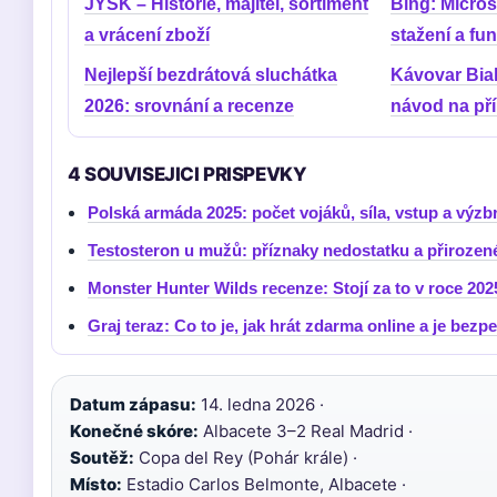
JYSK – Historie, majitel, sortiment
Bing: Micros
a vrácení zboží
stažení a fu
Nejlepší bezdrátová sluchátka
Kávovar Bial
2026: srovnání a recenze
návod na př
4 SOUVISEJICI PRISPEVKY
Polská armáda 2025: počet vojáků, síla, vstup a výzb
Testosteron u mužů: příznaky nedostatku a přirozen
Monster Hunter Wilds recenze: Stojí za to v roce 202
Graj teraz: Co to je, jak hrát zdarma online a je bezp
Datum zápasu:
14. ledna 2026 ·
Konečné skóre:
Albacete 3–2 Real Madrid ·
Soutěž:
Copa del Rey (Pohár krále) ·
Místo:
Estadio Carlos Belmonte, Albacete ·