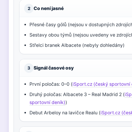
Co není jasné
2
Přesné časy gólů (nejsou v dostupných zdrojíc
Sestavy obou týmů (nejsou uvedeny ve zdrojíc
Střelci branek Albacete (nebyly dohledány)
Signál časové osy
3
První poločas: 0–0 (
iSport.cz (český sportovní
Druhý poločas: Albacete 3 – Real Madrid 2 (
iSp
sportovní deník)
)
Debut Arbeloy na lavičce Realu (
iSport.cz (čes