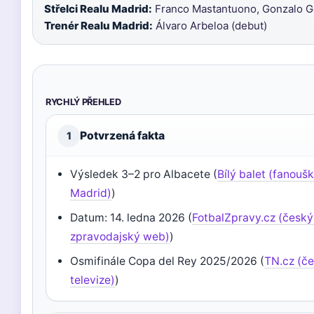
Střelci Realu Madrid:
Franco Mastantuono, Gonzalo Ga
Trenér Realu Madrid:
Álvaro Arbeloa (debut)
RYCHLÝ PŘEHLED
Potvrzená fakta
1
Výsledek 3–2 pro Albacete (
Bílý balet (fanouš
Madrid)
)
Datum: 14. ledna 2026 (
FotbalZpravy.cz (český
zpravodajský web)
)
Osmifinále Copa del Rey 2025/2026 (
TN.cz (č
televize)
)