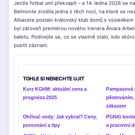
Jenže fotbal umí překvapit – a 14. ledna 2026 se n
Belmonte zrodila jedna z těch nocí, na které se n
Albacete poslalo královský klub domů s výsledkem 3
byl zároveň premiérou nového trenéra Álvara Arbel
baletu. Podívejte se, co se vlastně stalo, kdo skór
pustit záznam.
TOHLE SI NENECHTE UJIT
Kurz KGHM: aktuální cena a
Pampasová t
prognóza 2025
pěstováním,
zákazem
Ohřívač vody: Jak vybrat? Ceny,
PGNiG kontak
porovnání a tipy
a pracovní d