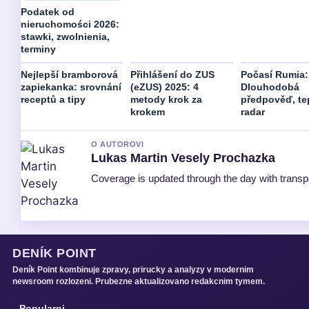
Podatek od
nieruchomości 2026:
stawki, zwolnienia,
terminy
Nejlepší bramborová
Přihlášení do ZUS
Počasí Rumia:
zapiekanka: srovnání
(eZUS) 2025: 4
Dlouhodobá
receptů a tipy
metody krok za
předpověď, te
krokem
radar
O AUTOROVI
Lukas Martin Vesely Prochazka
Coverage is updated through the day with trans
DENÍK POINT
Deník Point kombinuje zpravy, prirucky a analyzy v modernim
newsroom rozlozeni. Prubezne aktualizovano redakcnim tymem.
Popularni