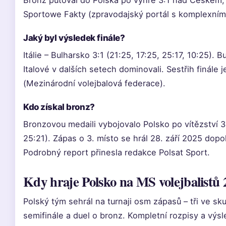
Bronz putoval do Polska po výhře 3:1 nad Českem, ja
Sportowe Fakty (zpravodajský portál s komplexním
Jaký byl výsledek finále?
Itálie – Bulharsko 3:1 (21:25, 17:25, 25:17, 10:25). B
Italové v dalších setech dominovali. Sestřih finále
(Mezinárodní volejbalová federace).
Kdo získal bronz?
Bronzovou medaili vybojovalo Polsko po vítězství 
25:21). Zápas o 3. místo se hrál 28. září 2025 dopo
Podrobný report přinesla redakce Polsat Sport.
Kdy hraje Polsko na MS volejbalistů
Polský tým sehrál na turnaji osm zápasů – tři ve skup
semifinále a duel o bronz. Kompletní rozpisy a výsl