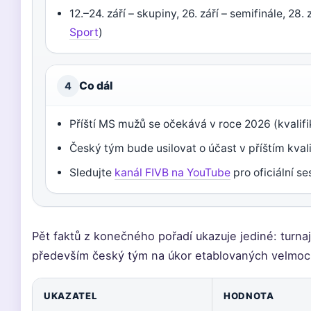
12.–24. září – skupiny, 26. září – semifinále, 28. 
Sport
)
Co dál
4
Příští MS mužů se očekává v roce 2026 (kvalifi
Český tým bude usilovat o účast v příštím kval
Sledujte
kanál FIVB na YouTube
pro oficiální se
Pět faktů z konečného pořadí ukazuje jediné: turna
především český tým na úkor etablovaných velmocí
UKAZATEL
HODNOTA