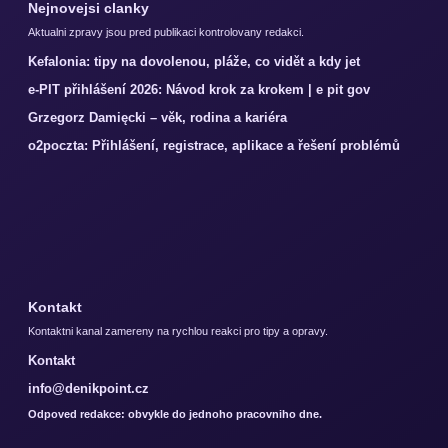
Nejnovejsi clanky
Aktualni zpravy jsou pred publikaci kontrolovany redakci.
Kefalonia: tipy na dovolenou, pláže, co vidět a kdy jet
e-PIT přihlášení 2026: Návod krok za krokem | e pit gov
Grzegorz Damięcki – věk, rodina a kariéra
o2poczta: Přihlášení, registrace, aplikace a řešení problémů
Kontakt
Kontaktni kanal zamereny na rychlou reakci pro tipy a opravy.
Kontakt
info@denikpoint.cz
Odpoved redakce: obvykle do jednoho pracovniho dne.