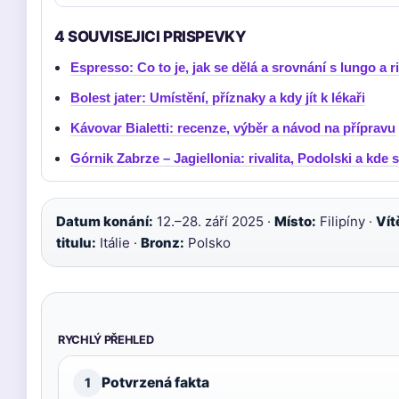
4 SOUVISEJICI PRISPEVKY
Espresso: Co to je, jak se dělá a srovnání s lungo a r
Bolest jater: Umístění, příznaky a kdy jít k lékaři
Kávovar Bialetti: recenze, výběr a návod na přípravu
Górnik Zabrze – Jagiellonia: rivalita, Podolski a kde 
Datum konání:
12.–28. září 2025 ·
Místo:
Filipíny ·
Vít
titulu:
Itálie ·
Bronz:
Polsko
RYCHLÝ PŘEHLED
Potvrzená fakta
1