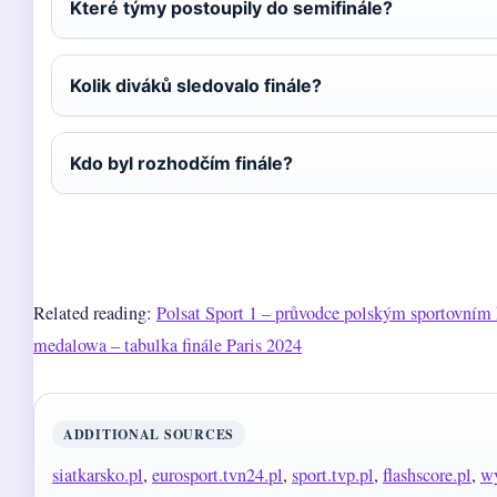
Které týmy postoupily do semifinále?
Kolik diváků sledovalo finále?
Kdo byl rozhodčím finále?
Related reading:
Polsat Sport 1 – průvodce polským sportovním
medalowa – tabulka finále Paris 2024
ADDITIONAL SOURCES
siatkarsko.pl
,
eurosport.tvn24.pl
,
sport.tvp.pl
,
flashscore.pl
,
wy