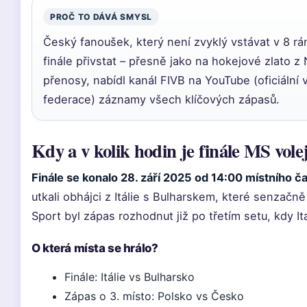
PROČ TO DÁVÁ SMYSL
Český fanoušek, který není zvyklý vstávat v 8 rá
finále přivstat – přesně jako na hokejové zlato z 
přenosy, nabídl kanál FIVB na YouTube (oficiální 
federace) záznamy všech klíčových zápasů.
Kdy a v kolik hodin je finále MS vole
Finále se konalo 28. září 2025 od 14:00 místního č
utkali obhájci z Itálie s Bulharskem, které senzačn
Sport byl zápas rozhodnut již po třetím setu, kdy Ita
O která místa se hrálo?
Finále: Itálie vs Bulharsko
Zápas o 3. místo: Polsko vs Česko