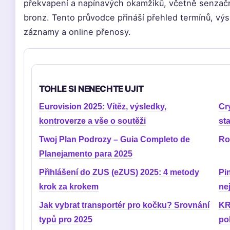
překvapení a napínavých okamžiků, včetně senzačn
bronz. Tento průvodce přináší přehled termínů, výsl
záznamy a online přenosy.
TOHLE SI NENECHTE UJIT
Eurovision 2025: Vítěz, výsledky,
Cr
kontroverze a vše o soutěži
st
Twoj Plan Podrozy – Guia Completo de
Ro
Planejamento para 2025
Přihlášení do ZUS (eZUS) 2025: 4 metody
Pi
krok za krokem
nej
Jak vybrat transportér pro kočku? Srovnání
KR
typů pro 2025
po