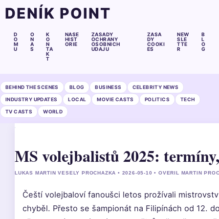
DENÍK POINT
D
O
K
NASE
ZASADY
ZASA
NEW
B
O
N
O
HIST
OCHRANY
DY
SLE
L
M
A
N
ORIE
OSOBNICH
COOKI
TTE
O
U
S
TA
UDAJU
ES
R
G
K
T
BEHIND THE SCENES
BLOG
BUSINESS
CELEBRITY NEWS
INDUSTRY UPDATES
LOCAL
MOVIE CASTS
POLITICS
TECH
TV CASTS
WORLD
MS volejbalistů 2025: termíny,
LUKAS MARTIN VESELY PROCHAZKA • 2026-05-10 • OVERIL MARTIN PRO
Čeští volejbaloví fanoušci letos prožívali mistrovství
chyběl. Přesto se šampionát na Filipínách od 12. do