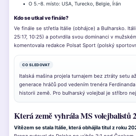
O 5.–8. místo: USA, Turecko, Belgie, Írán
Kdo se utkal ve finále?
Ve finále se střetla Itálie (obhájce) a Bulharsko. Itál
25:17, 10:25) a potvrdila svou dominanci v mužské
komentovala redakce Polsat Sport (polský sportovn
CO SLEDOVAT
Italská mašina projela turnajem bez ztráty setu a
generace hráčů pod vedením trenéra Ferdinanda D
historii země. Pro bulharský volejbal je stříbro 
Která země vyhrála MS volejbalistů 
Vítězem se stala Itálie, která obhájila titul z roku 20