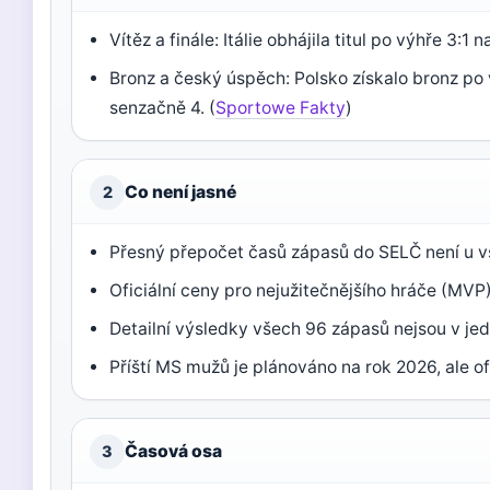
Vítěz a finále: Itálie obhájila titul po výhře 3:1
Bronz a český úspěch: Polsko získalo bronz po 
senzačně 4. (
Sportowe Fakty
)
Co není jasné
2
Přesný přepočet časů zápasů do SELČ není u vš
Oficiální ceny pro nejužitečnějšího hráče (MVP)
Detailní výsledky všech 96 zápasů nejsou v je
Příští MS mužů je plánováno na rok 2026, ale ofi
Časová osa
3