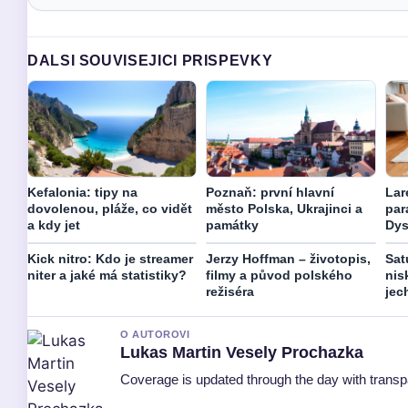
DALSI SOUVISEJICI PRISPEVKY
Kefalonia: tipy na
Poznaň: první hlavní
Lar
dovolenou, pláže, co vidět
město Polska, Ukrajinci a
par
a kdy jet
památky
Dys
Kick nitro: Kdo je streamer
Jerzy Hoffman – životopis,
Sat
niter a jaké má statistiky?
filmy a původ polského
nisk
režiséra
jec
O AUTOROVI
Lukas Martin Vesely Prochazka
Coverage is updated through the day with trans