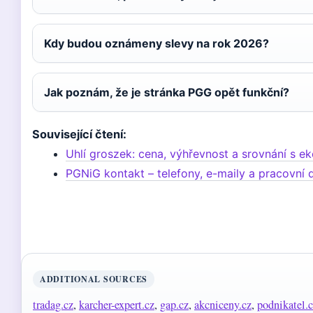
Kdy budou oznámeny slevy na rok 2026?
Jak poznám, že je stránka PGG opět funkční?
Související čtení:
Uhlí groszek: cena, výhřevnost a srovnání s e
PGNiG kontakt – telefony, e-maily a pracovní
ADDITIONAL SOURCES
tradag.cz
,
karcher-expert.cz
,
gap.cz
,
akcniceny.cz
,
podnikatel.