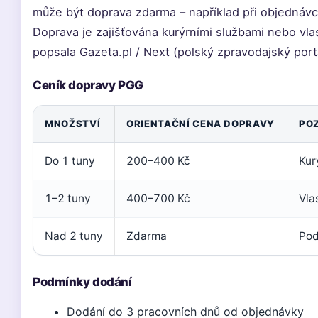
může být doprava zdarma – například při objednávc
Doprava je zajišťována kurýrními službami nebo vla
popsala Gazeta.pl / Next (polský zpravodajský portá
Ceník dopravy PGG
MNOŽSTVÍ
ORIENTAČNÍ CENA DOPRAVY
PO
Do 1 tuny
200–400 Kč
Kur
1–2 tuny
400–700 Kč
Vla
Nad 2 tuny
Zdarma
Pod
Podmínky dodání
Dodání do 3 pracovních dnů od objednávky