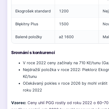
Ekogrošek standard
1200
Nej
Błękitny Plus
1500
Nov
Balené položky
až 1600
Mal
Srovnání s konkurencí
V roce 2022 ceny začínaly na 710 Kč/tunu (Gaz
Nejdražší položka v roce 2022: Pieklorz Ekog
Kč/tunu
Očekávaný pokles v roce 2026 by mohl vrátit
roku 2022
Vzorec:
Ceny uhlí PGG rostly od roku 2022 o 60–70