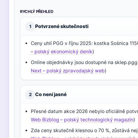
RYCHLÝ PŘEHLED
Potvrzené skutečnosti
1
Ceny uhlí PGG v říjnu 2025: kostka Sośnica 115
– polský ekonomický deník
)
Online objednávky jsou dostupné na sklep.pgg.
Next – polský zpravodajský web
)
Co není jasné
2
Přesné datum akce 2026 nebylo oficiálně potv
Web Bizblog – polský technologický magazín
)
Zda ceny skutečně klesnou o 70 %, zůstává neji