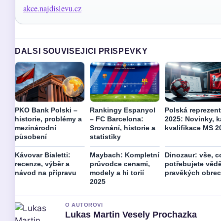
akce.najdislevu.cz
DALSI SOUVISEJICI PRISPEVKY
PKO Bank Polski –
Rankingy Espanyol
Polská reprezen
historie, problémy a
– FC Barcelona:
2025: Novinky, k
mezinárodní
Srovnání, historie a
kvalifikace MS 2
působení
statistiky
Kávovar Bialetti:
Maybach: Kompletní
Dinozaur: vše, c
recenze, výběr a
průvodce cenami,
potřebujete vědě
návod na přípravu
modely a hi torií
pravěkých obre
2025
O AUTOROVI
Lukas Martin Vesely Prochazka