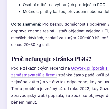
Osobní odběr na vybraných prodejnách PGG
Možnost platby kartou, převodem nebo na do
Co to znamená:
Pro běžnou domácnost s odběrem 2–
doprava zdarma reálná – stačí objednat najednou. Ti
menších dávkách, zaplatí za kurýra 200–400 Kč, což 
cenou 20–30 kg uhlí.
Proč nefunguje stránka PGG?
Podle zákaznických recenzí na
GoWork.pl (portál 
zaměstnavatelů a firem)
stránka často padá kvůli př
zejména v úterý a ve čtvrtek odpoledne, kdy se uv
Tento problém je známý už od roku 2022, kdy Gazet
zpravodajský web) popsala, že zboží se objevuje d
během minut.