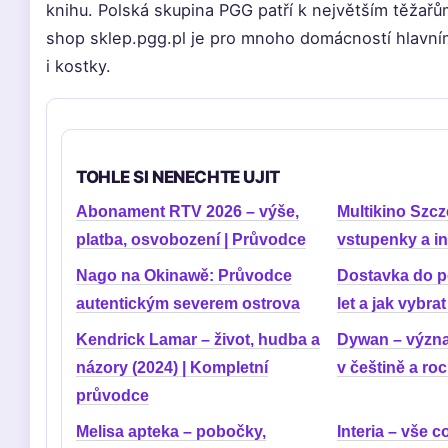
knihu. Polská skupina PGG patří k největším těžařům
shop sklep.pgg.pl je pro mnoho domácností hlavn
i kostky.
TOHLE SI NENECHTE UJIT
Abonament RTV 2026 – výše,
Multikino Szcz
platba, osvobození | Průvodce
vstupenky a i
Nago na Okinawě: Průvodce
Dostavka do po
autentickým severem ostrova
let a jak vybra
Kendrick Lamar – život, hudba a
Dywan – význa
názory (2024) | Kompletní
v češtině a ro
průvodce
Melisa apteka – pobočky,
Interia – vše c