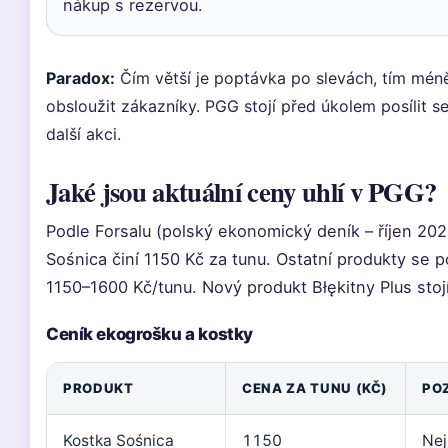
nákup s rezervou.
Paradox:
Čím větší je poptávka po slevách, tím mén
obsloužit zákazníky. PGG stojí před úkolem posílit se
další akci.
Jaké jsou aktuální ceny uhlí v PGG?
Podle Forsalu (polský ekonomický deník – říjen 20
Sośnica činí 1150 Kč za tunu. Ostatní produkty se p
1150–1600 Kč/tunu. Nový produkt Błękitny Plus stoj
Ceník ekogrošku a kostky
PRODUKT
CENA ZA TUNU (KČ)
PO
Kostka Sośnica
1150
Nej