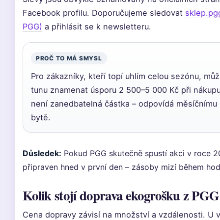
Facebook profilu. Doporučujeme sledovat
sklep.pgg
PGG)
a přihlásit se k newsletteru.
PROČ TO MÁ SMYSL
Pro zákazníky, kteří topí uhlím celou sezónu, mů
tunu znamenat úsporu 2 500–5 000 Kč při nákupu
není zanedbatelná částka – odpovídá měsíčnímu
bytě.
Důsledek:
Pokud PGG skutečně spustí akci v roce 20
připraven hned v první den – zásoby mizí během hod
Kolik stojí doprava ekogrošku z PG
Cena dopravy závisí na množství a vzdálenosti. U 