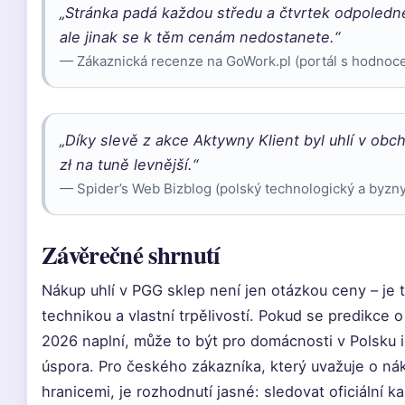
„Stránka padá každou středu a čtvrtek odpoledne. 
ale jinak se k těm cenám nedostanete.“
— Zákaznická recenze na GoWork.pl (portál s hodnoc
„Díky slevě z akce Aktywny Klient byl uhlí v ob
zł na tuně levnější.“
— Spider’s Web Bizblog (polský technologický a byzn
Závěrečné shrnutí
Nákup uhlí v PGG sklep není jen otázkou ceny – je 
technikou a vlastní trpělivostí. Pokud se predikce 
2026 naplní, může to být pro domácnosti v Polsku
úspora. Pro českého zákazníka, který uvažuje o ná
hranicemi, je rozhodnutí jasné: sledovat oficiální k