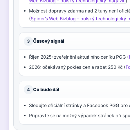
Web Bizblog – polský technologický magazín
)
Možnost dopravy zdarma nad 2 tuny není ofici
(
Spider’s Web Bizblog – polský technologický
Časový signál
3
Říjen 2025: zveřejnění aktuálního ceníku PGG (
2026: očekávaný pokles cen a rabat 250 Kč (
F
Co bude dál
4
Sledujte oficiální stránky a Facebook PGG pro
Připravte se na možný výpadek stránek při sp