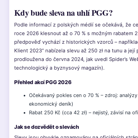
Kdy bude sleva na uhlí PGG?
Podle informací z polských médií se očekává, že ce
roce 2026 klesnout až o 70 % s možným rabatem 2
předpověď vychází z historických vzorců – napříkl
Klient 2023“ nabízela slevu až 250 zł na tunu a její 
prodloužena do června 2024, jak uvedl Spider’s We
technologický a byznysový magazín).
Přehled akcí PGG 2026
Očekávaný pokles cen o 70 % – zdroj: analýzy 
ekonomický deník)
Rabat 250 Kč (cca 42 zł) – nejistý, závisí na o
Jak se dozvědět o slevách
Slevy jsou obvykle oznamovány na oficiálních strán