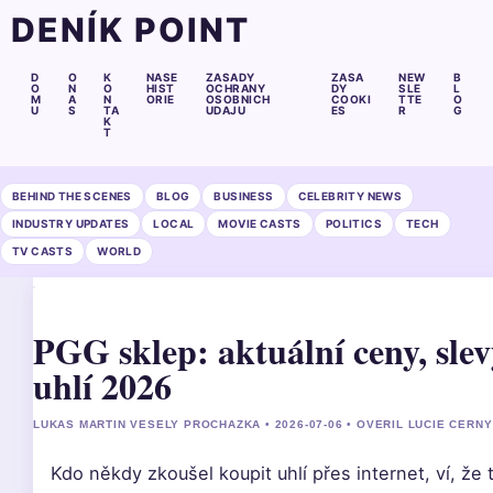
DENÍK POINT
D
O
K
NASE
ZASADY
ZASA
NEW
B
O
N
O
HIST
OCHRANY
DY
SLE
L
M
A
N
ORIE
OSOBNICH
COOKI
TTE
O
U
S
TA
UDAJU
ES
R
G
K
T
BEHIND THE SCENES
BLOG
BUSINESS
CELEBRITY NEWS
INDUSTRY UPDATES
LOCAL
MOVIE CASTS
POLITICS
TECH
TV CASTS
WORLD
PGG sklep: aktuální ceny, sle
uhlí 2026
LUKAS MARTIN VESELY PROCHAZKA • 2026-07-06 • OVERIL LUCIE CERNY
Kdo někdy zkoušel koupit uhlí přes internet, ví, že 