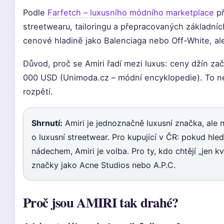
Podle
Farfetch – luxusního módního marketplace
př
streetwearu, tailoringu a přepracovaných základní
cenové hladině jako Balenciaga nebo Off-White, a
Důvod, proč se Amiri řadí mezi luxus: ceny džín z
000 USD (Unimoda.cz – módní encyklopedie). To n
rozpětí.
Shrnutí:
Amiri je jednoznačně luxusní značka, ale n
o luxusní streetwear. Pro kupující v ČR: pokud hl
nádechem, Amiri je volba. Pro ty, kdo chtějí „jen kva
značky jako Acne Studios nebo A.P.C.
Proč jsou AMIRI tak drahé?