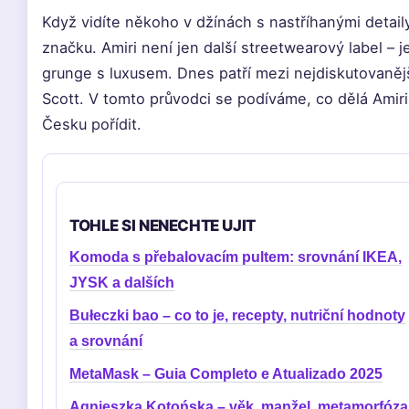
Když vidíte někoho v džínách s nastříhanými detai
značku. Amiri není jen další streetwearový label – j
grunge s luxusem. Dnes patří mezi nejdiskutovanějš
Scott. V tomto průvodci se podíváme, co dělá Amiri 
Česku pořídit.
TOHLE SI NENECHTE UJIT
Komoda s přebalovacím pultem: srovnání IKEA,
JYSK a dalších
Bułeczki bao – co to je, recepty, nutriční hodnoty
a srovnání
MetaMask – Guia Completo e Atualizado 2025
Agnieszka Kotońska – věk, manžel, metamorfóza