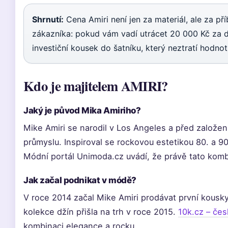
Shrnutí:
Cena Amiri není jen za materiál, ale za př
zákazníka: pokud vám vadí utrácet 20 000 Kč za dž
investiční kousek do šatníku, který neztratí hodno
Kdo je majitelem AMIRI?
Jaký je původ Mika Amiriho?
Mike Amiri se narodil v Los Angeles a před založe
průmyslu. Inspiroval se rockovou estetikou 80. a 90. 
Módní portál Unimoda.cz uvádí, že právě tato komb
Jak začal podnikat v módě?
V roce 2014 začal Mike Amiri prodávat první kousky
kolekce džín přišla na trh v roce 2015.
10k.cz – če
kombinaci elegance a rocku.