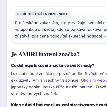
PROČ TO STOJÍ ZA POZORNOST
Pro českého zákazníka, který zvažuje investici do
vstupenkou do světa, kde se potkává rocková re
zůstává, zda cena odpovídá skutečné hodnotě – 
Je AMIRI luxusní značka?
Co definuje luxusní značku ve světě módy?
Luxusní módní značka se pozná podle tří věcí: prém
exkluzivity. Amiri všechny tři splňuje.
Oficiální web
japonský denim, italská kůže a ruční barvení. Právě 
streetwearových značek.
Kde se Amiri řadí mezi luxusní streetwearové zna