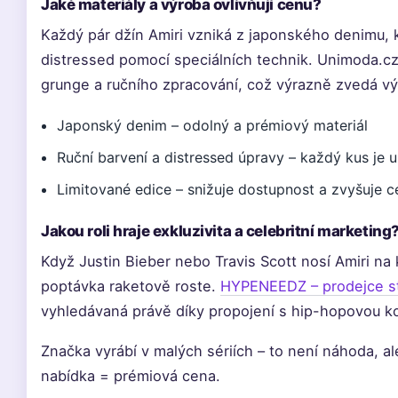
Jaké materiály a výroba ovlivňují cenu?
Každý pár džín Amiri vzniká z japonského denimu, k
distressed pomocí speciálních technik. Unimoda.cz
grunge a ručního zpracování, což výrazně zvedá vý
Japonský denim – odolný a prémiový materiál
Ruční barvení a distressed úpravy – každý kus je u
Limitované edice – snižuje dostupnost a zvyšuje c
Jakou roli hraje exkluzivita a celebritní marketing
Když Justin Bieber nebo Travis Scott nosí Amiri na
poptávka raketově roste.
HYPENEEDZ – prodejce s
vyhledávaná právě díky propojení s hip-hopovou k
Značka vyrábí v malých sériích – to není náhoda, 
nabídka = prémiová cena.