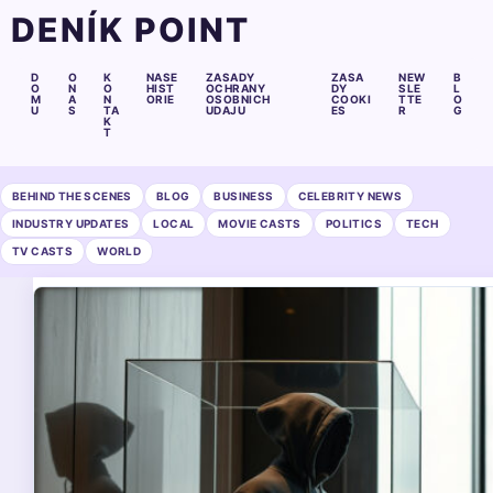
DENÍK POINT
D
O
K
NASE
ZASADY
ZASA
NEW
B
O
N
O
HIST
OCHRANY
DY
SLE
L
M
A
N
ORIE
OSOBNICH
COOKI
TTE
O
U
S
TA
UDAJU
ES
R
G
K
T
BEHIND THE SCENES
BLOG
BUSINESS
CELEBRITY NEWS
INDUSTRY UPDATES
LOCAL
MOVIE CASTS
POLITICS
TECH
TV CASTS
WORLD