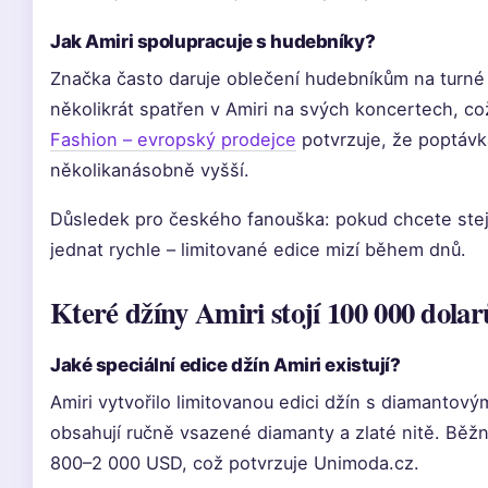
Jak Amiri spolupracuje s hudebníky?
Značka často daruje oblečení hudebníkům na turné a
několikrát spatřen v Amiri na svých koncertech, co
Fashion – evropský prodejce
potvrzuje, že poptávk
několikanásobně vyšší.
Důsledek pro českého fanouška: pokud chcete stej
jednat rychle – limitované edice mizí během dnů.
Které džíny Amiri stojí 100 000 dola
Jaké speciální edice džín Amiri existují?
Amiri vytvořilo limitovanou edici džín s diamantový
obsahují ručně vsazené diamanty a zlaté nitě. Běžn
800–2 000 USD, což potvrzuje Unimoda.cz.