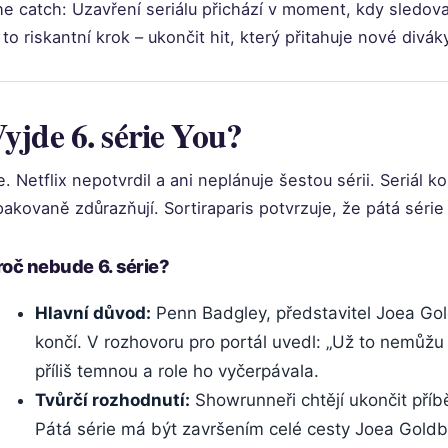
e catch: Uzavření seriálu přichází v moment, kdy sledova
 to riskantní krok – ukončit hit, který přitahuje nové divák
yjde 6. série You?
. Netflix nepotvrdil a ani neplánuje šestou sérii. Seriál ko
akovaně zdůrazňují. Sortiraparis potvrzuje, že pátá série 
roč nebude 6. série?
Hlavní důvod:
Penn Badgley, představitel Joea Gold
končí. V rozhovoru pro portál uvedl: „Už to nemůžu d
příliš temnou a role ho vyčerpávala.
Tvůrčí rozhodnutí:
Showrunneři chtějí ukončit příbě
Pátá série má být završením celé cesty Joea Goldb