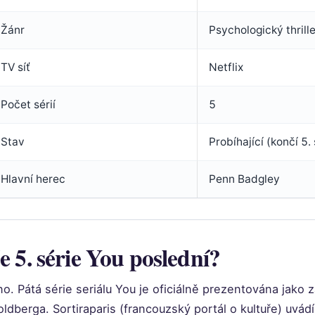
Žánr
Psychologický thrille
TV síť
Netflix
Počet sérií
5
Stav
Probíhající (končí 5. 
Hlavní herec
Penn Badgley
e 5. série You poslední?
o. Pátá série seriálu You je oficiálně prezentována jako
ldberga. Sortiraparis (francouzský portál o kultuře) uvádí