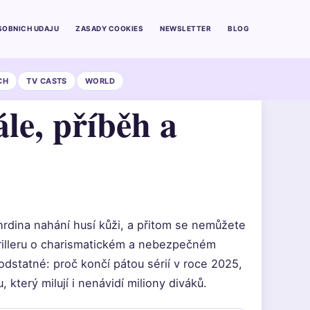
SOBNICH UDAJU
ZASADY COOKIES
NEWSLETTER
BLOG
CH
TV CASTS
WORLD
nále, příběh a
 hrdina nahání husí kůži, a přitom se nemůžete
hrilleru o charismatickém a nebezpečném
dstatné: proč končí pátou sérií v roce 2025,
 který milují i nenávidí miliony diváků.