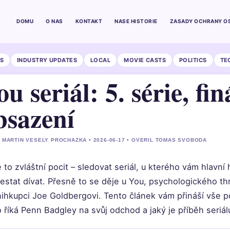
DOMU
O NAS
KONTAKT
NASE HISTORIE
ZASADY OCHRANY O
S
INDUSTRY UPDATES
LOCAL
MOVIE CASTS
POLITICS
TE
ou seriál: 5. série, fi
bsazení
 MARTIN VESELY PROCHAZKA • 2026-06-17 • OVERIL TOMAS SVOBODA
 to zvláštní pocit – sledovat seriál, u kterého vám hlavní
řestat dívat. Přesně to se děje u You, psychologického t
ihkupci Joe Goldbergovi. Tento článek vám přináší vše po
 říká Penn Badgley na svůj odchod a jaký je příběh seriálu,