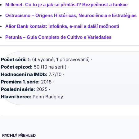
Millenet: Co to je a jak se přihlásit? Bezpečnost a funkce
Ostracismo – Origens Históricas, Neurociência e Estratégias
Alior Bank kontakt: infolinka, e-mail a další možnosti
Petunia – Guia Completo de Cultivo e Variedades
Počet sérií:
5 (4 vydané, 1 připravovaná) ·
Počet epizod:
50 (10 na sérii) ·
Hodnocení na IMDb:
7.7/10 ·
Premiéra 1. série:
2018 ·
Poslední série:
2025 ·
Hlavní herec:
Penn Badgley
RYCHLÝ PŘEHLED