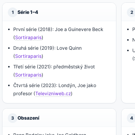
Série 1–4
1
2
První série (2018): Joe a Guinevere Beck
P
(
Sortiraparis
)
N
Druhá série (2019): Love Quinn
U
(
Sortiraparis
)
(
Třetí série (2021): předměstský život
(
Sortiraparis
)
Čtvrtá série (2023): Londýn, Joe jako
profesor (
Televizniweb.cz
)
Obsazení
3
4