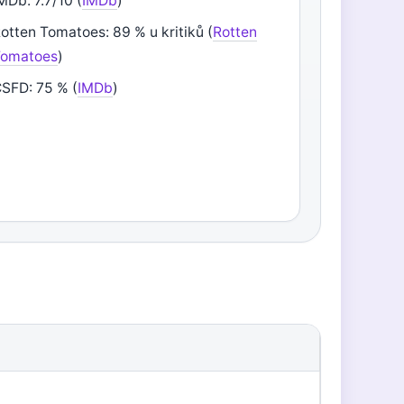
MDb: 7.7/10 (
IMDb
)
otten Tomatoes: 89 % u kritiků (
Rotten
Tomatoes
)
SFD: 75 % (
IMDb
)