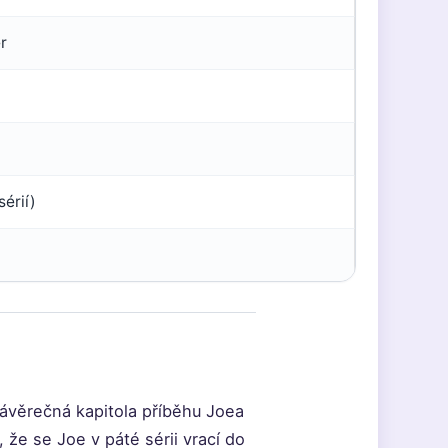
r
sérií)
 závěrečná kapitola příběhu Joea
, že se Joe v páté sérii vrací do