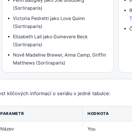
Penn Badgley jako Joe Goldberg
I
(Sortiraparis)
R
Victoria Pedretti jako Love Quinn
(Sortiraparis)
Č
Elizabeth Lail jako Guinevere Beck
(Sortiraparis)
Nově Madeline Brewer, Anna Camp, Griffin
Matthews (Sortiraparis)
st klíčových informací o seriálu v jedné tabulce:
PARAMETR
HODNOTA
Název
You