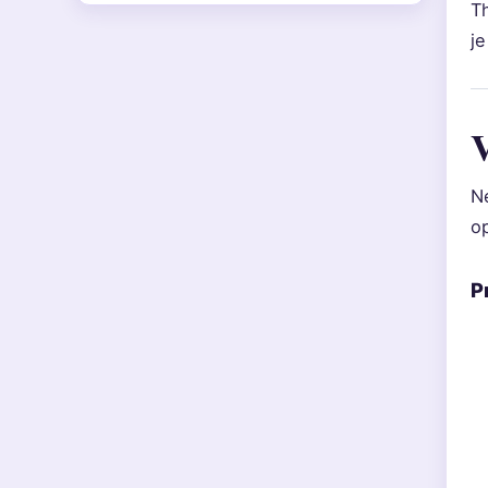
Th
je
V
Ne
op
P