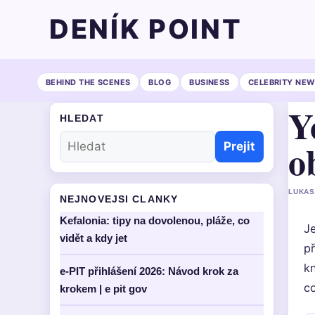
DENÍK POINT
BEHIND THE SCENES
BLOG
BUSINESS
CELEBRITY NEW
Y
HLEDAT
o
Prejit
LUKAS
NEJNOVEJSI CLANKY
Kefalonia: tipy na dovolenou, pláže, co
Je
vidět a kdy jet
p
kn
e-PIT přihlášení 2026: Návod krok za
co
krokem | e pit gov