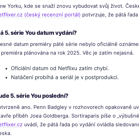
ew Yorku, kde se snaží znovu vybudovat svůj život. Česk
tflixer.cz (český recenzní portál)
potvrzuje, že pátá řada j
á 5. série You datum vydání?
řesné datum premiéry páté série nebylo oficiálně oznáme
 premiéra plánována na rok 2025. Věc je zatím nejasná.
Oficiální datum od Netflixu zatím chybí.
Natáčení probíhá a seriál je v postprodukci.
ude 5. série You poslední?
otvrzeně ano. Penn Badgley v rozhovorech opakovaně uvedl
avře příběh Joea Goldberga. Sortiraparis píše o „výbušné
tflixer.cz
uvádí, že pátá řada po vydání ovládla sledovan
eska.