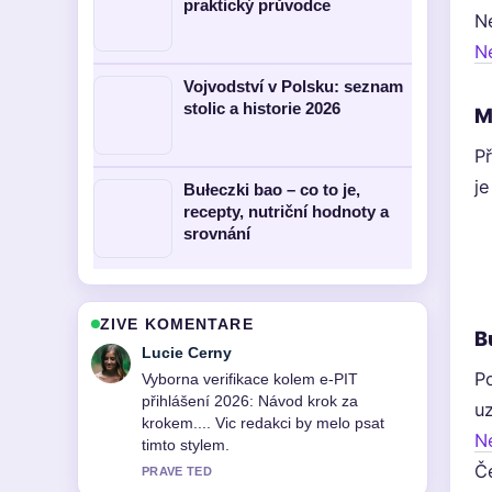
praktický průvodce
N
Ne
Vojvodství v Polsku: seznam
stolic a historie 2026
M
P
je
Bułeczki bao – co to je,
recepty, nutriční hodnoty a
srovnání
ZIVE KOMENTARE
B
Martin Prochazka
P
Skvele shrnuti k Grzegorz Damięcki –
věk, rodina a kariéra. Je to
uz
nejprehlednejsi souhrn, ktery jsem
Ne
dnes videl.
Č
3 MIN ZPET