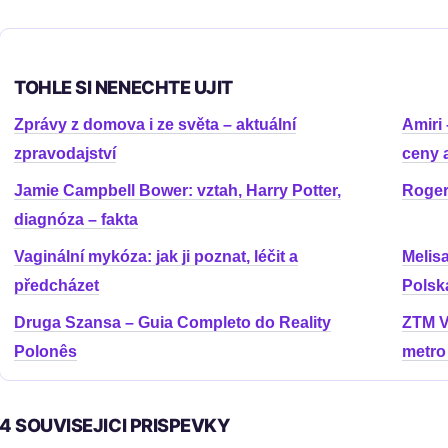
TOHLE SI NENECHTE UJIT
Zprávy z domova i ze světa – aktuální
Amiri 
zpravodajství
ceny a
Jamie Campbell Bower: vztah, Harry Potter,
Roger
diagnóza – fakta
Vaginální mykóza: jak ji poznat, léčit a
Melis
předcházet
Polsk
Druga Szansa – Guia Completo do Reality
ZTM Va
Polonês
metro
4 SOUVISEJICI PRISPEVKY