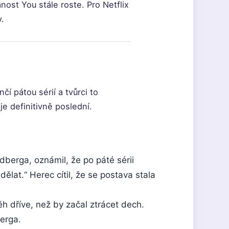
nost You stále roste. Pro Netflix
y.
nčí pátou sérií a tvůrci to
je definitivně poslední.
berga, oznámil, že po páté sérii
ělat.“ Herec cítil, že se postava stala
h dříve, než by začal ztrácet dech.
erga.