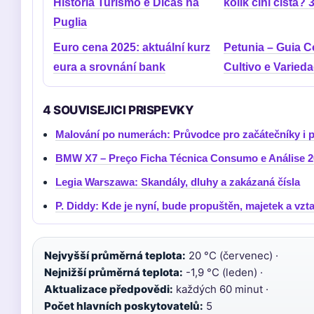
História Turismo e Dicas na
kolik činí čistá? 3
Puglia
Euro cena 2025: aktuální kurz
Petunia – Guia 
eura a srovnání bank
Cultivo e Varied
4 SOUVISEJICI PRISPEVKY
Malování po numerách: Průvodce pro začátečníky i p
BMW X7 – Preço Ficha Técnica Consumo e Análise 2
Legia Warszawa: Skandály, dluhy a zakázaná čísla
P. Diddy: Kde je nyní, bude propuštěn, majetek a vzt
Nejvyšší průměrná teplota:
20 °C (červenec) ·
Nejnižší průměrná teplota:
-1,9 °C (leden) ·
Aktualizace předpovědi:
každých 60 minut ·
Počet hlavních poskytovatelů:
5