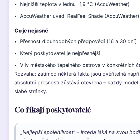
Nejnižší teplota v lednu -1,9 °C (AccuWeather)
AccuWeather uvádí RealFeel Shade (AccuWeather)
Co je nejasné
Přesnost dlouhodobých předpovědí (16 a 30 dní)
Který poskytovatel je nejpřesnější
Vliv městského tepelného ostrova v konkrétních č
Rozvaha: zatímco některá fakta jsou ověřitelná napří
absolutní přesnosti zůstává otevřená – každý model 
slabé stránky.
Co říkají poskytovatelé
„Nejlepší spolehlivost“ – Interia láká na svou ho