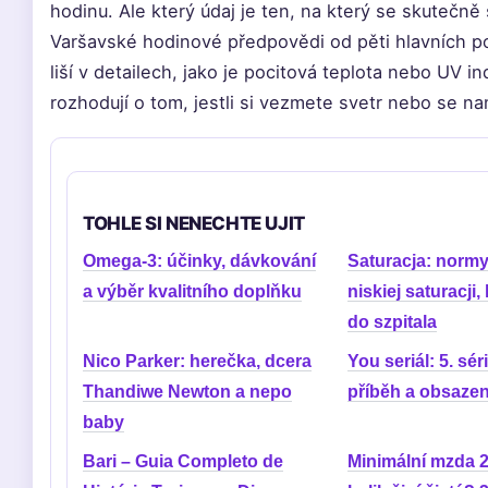
hodinu. Ale který údaj je ten, na který se skutečně
Varšavské hodinové předpovědi od pěti hlavních p
liší v detailech, jako je pocitová teplota nebo UV in
rozhodují o tom, jestli si vezmete svetr nebo se 
TOHLE SI NENECHTE UJIT
Omega-3: účinky, dávkování
Saturacja: normy
a výběr kvalitního doplňku
niskiej saturacji,
do szpitala
Nico Parker: herečka, dcera
You seriál: 5. séri
Thandiwe Newton a nepo
příběh a obsazen
baby
Bari – Guia Completo de
Minimální mzda 