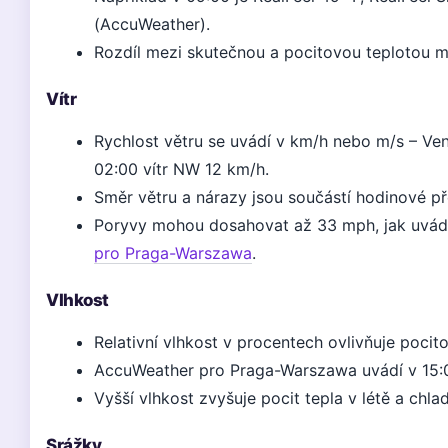
(AccuWeather).
Rozdíl mezi skutečnou a pocitovou teplotou m
Vítr
Rychlost větru se uvádí v km/h nebo m/s – Ve
02:00 vítr NW 12 km/h.
Směr větru a nárazy jsou součástí hodinové p
Poryvy mohou dosahovat až 33 mph, jak uvá
pro Praga-Warszawa
.
Vlhkost
Relativní vlhkost v procentech ovlivňuje pocit
AccuWeather pro Praga-Warszawa uvádí v 15:0
Vyšší vlhkost zvyšuje pocit tepla v létě a chla
Srážky