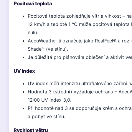
Pocitová teplota
Pocitová teplota zohledňuje vítr a vlhkost – na
12 km/h a teplotě 1 °C může pocitová teplota
nulu.
AccuWeather ji označuje jako RealFeel® a rozliš
Shade™ (ve stínu).
Je důležitá pro plánování oblečení a aktivit ve
UV index
UV index měří intenzitu ultrafialového záření na
Hodnota 3 (střední) vyžaduje ochranu – Accu
12:00 UV index 3,0.
Při hodnotě nad 3 se doporučuje krém s ochr
a pobyt ve stínu.
Rychlost větru