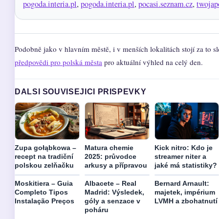
pogoda.interia.pl
,
pogoda.interia.pl
,
pocasi.seznam.cz
,
twojap
Podobně jako v hlavním městě, i v menších lokalitách stojí za to 
předpovědi pro polská města
pro aktuální výhled na celý den.
DALSI SOUVISEJICI PRISPEVKY
Zupa gołąbkowa –
Matura chemie
Kick nitro: Kdo je
recept na tradiční
2025: průvodce
streamer niter a
polskou zelňačku
arkusy a přípravou
jaké má statistiky?
Moskitiera – Guia
Albacete – Real
Bernard Arnault:
Completo Tipos
Madrid: Výsledek,
majetek, impérium
Instalação Preços
góly a senzace v
LVMH a zbohatnutí
poháru