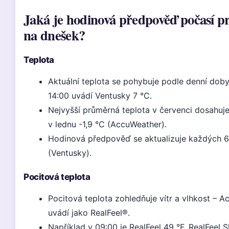
Jaká je hodinová předpověď počasí p
na dnešek?
Teplota
Aktuální teplota se pohybuje podle denní doby
14:00 uvádí Ventusky 7 °C.
Nejvyšší průměrná teplota v červenci dosahuje 
v lednu -1,9 °C (AccuWeather).
Hodinová předpověď se aktualizuje každých 6
(Ventusky).
Pocitová teplota
Pocitová teplota zohledňuje vítr a vlhkost – A
uvádí jako RealFeel®.
Například v 09:00 je RealFeel 49 °F, RealFeel 