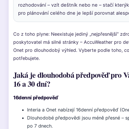
rozhodování – vzít deštník nebo ne – stačí kterýko
pro plánování celého dne je lepší porovnat alesp
Co z toho plyne: Neexistuje jediný „nejpřesnější“ zdr
poskytovatel má silné stránky – AccuWeather pro deta
Onet pro dlouhodobý výhled. Vyberte podle toho, c
potřebujete.
Jaká je dlouhodobá předpověď pro V
16 a 30 dní?
16denní předpověď
Interia a Onet nabízejí 16denní předpověď (On
Dlouhodobé předpovědi jsou méně přesné – sp
po 7 dnech.