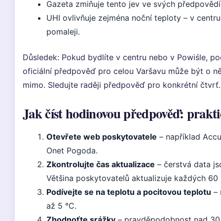
Gazeta zmiňuje tento jev ve svých předpovědí
UHI ovlivňuje zejména noční teploty – v centru
pomaleji.
Důsledek: Pokud bydlíte v centru nebo v Powiśle, poč
oficiální předpověď pro celou Varšavu může být o ně
mimo. Sledujte raději předpověď pro konkrétní čtvrť.
Jak číst hodinovou předpověď: prakt
Otevřete web poskytovatele
– například Acc
Onet Pogoda.
Zkontrolujte čas aktualizace
– čerstvá data js
Většina poskytovatelů aktualizuje každých 60 
Podívejte se na teplotu a pocitovou teplotu
– 
až 5 °C.
Zhodnoťte srážky
– pravděpodobnost nad 30