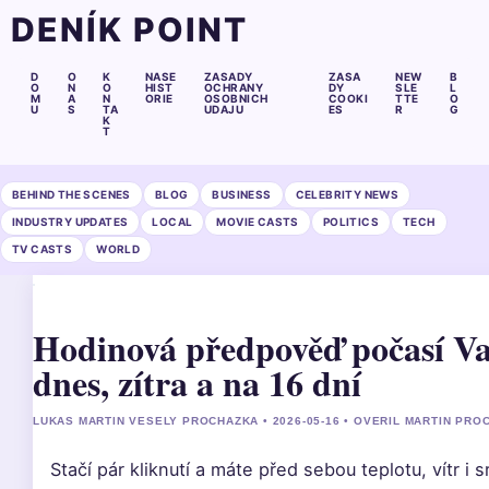
DENÍK POINT
D
O
K
NASE
ZASADY
ZASA
NEW
B
O
N
O
HIST
OCHRANY
DY
SLE
L
M
A
N
ORIE
OSOBNICH
COOKI
TTE
O
U
S
TA
UDAJU
ES
R
G
K
T
BEHIND THE SCENES
BLOG
BUSINESS
CELEBRITY NEWS
INDUSTRY UPDATES
LOCAL
MOVIE CASTS
POLITICS
TECH
TV CASTS
WORLD
Hodinová předpověď počasí Va
dnes, zítra a na 16 dní
LUKAS MARTIN VESELY PROCHAZKA • 2026-05-16 • OVERIL MARTIN PRO
Stačí pár kliknutí a máte před sebou teplotu, vítr i