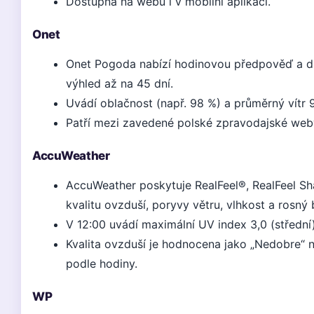
Dostupná na webu i v mobilní aplikaci.
Onet
Onet Pogoda nabízí hodinovou předpověď a 
výhled až na 45 dní.
Uvádí oblačnost (např. 98 %) a průměrný vítr 
Patří mezi zavedené polské zpravodajské web
AccuWeather
AccuWeather poskytuje RealFeel®, RealFeel Sh
kvalitu ovzduší, poryvy větru, vlhkost a rosný 
V 12:00 uvádí maximální UV index 3,0 (střední
Kvalita ovzduší je hodnocena jako „Nedobre“ 
podle hodiny.
WP