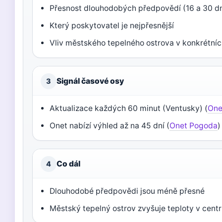
Přesnost dlouhodobých předpovědí (16 a 30 dn
Který poskytovatel je nejpřesnější
Vliv městského tepelného ostrova v konkrétní
Signál časové osy
3
Aktualizace každých 60 minut (Ventusky) (
One
Onet nabízí výhled až na 45 dní (
Onet Pogoda
)
Co dál
4
Dlouhodobé předpovědi jsou méně přesné
Městský tepelný ostrov zvyšuje teploty v centr