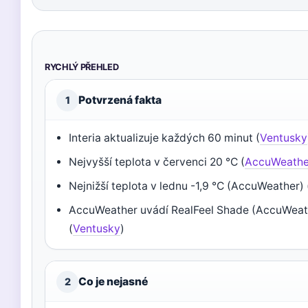
RYCHLÝ PŘEHLED
Potvrzená fakta
1
Interia aktualizuje každých 60 minut (
Ventusky
Nejvyšší teplota v červenci 20 °C (
AccuWeathe
Nejnižší teplota v lednu -1,9 °C (AccuWeather) 
AccuWeather uvádí RealFeel Shade (AccuWeat
(
Ventusky
)
Co je nejasné
2