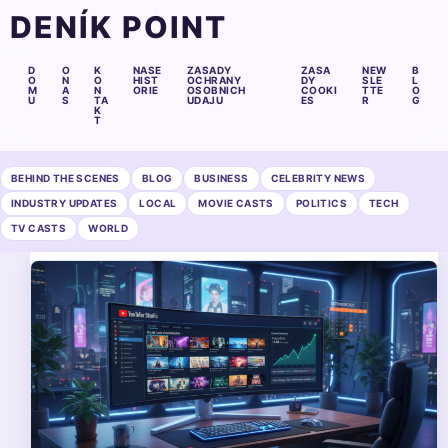
DENÍK POINT
D
O
K
NASE
ZASADY
ZASA
NEW
B
O
N
O
HIST
OCHRANY
DY
SLE
L
M
A
N
ORIE
OSOBNICH
COOKI
TTE
O
U
S
TA
UDAJU
ES
R
G
K
T
BEHIND THE SCENES
BLOG
BUSINESS
CELEBRITY NEWS
INDUSTRY UPDATES
LOCAL
MOVIE CASTS
POLITICS
TECH
TV CASTS
WORLD