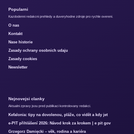
Popularni
Kazdodenni redakcni prehledy a duveryhodne zdroje pro rychle overeni.
O nas
Kontakt
Nase historie
Zasady ochrany osobnich udaju
Zasady cookies
Newsletter
Nejnovejsi clanky
Aktualni zpravy jsou pred publikaci kontrolovany redakci.
Kefalonia: tipy na dovolenou, pláže, co vidět a kdy jet
e-PIT přihlášení 2026: Návod krok za krokem | e pit gov
Grzegorz Damięcki – věk, rodina a kariéra