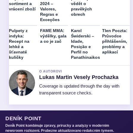
sortiment a
2024 –
vědět o
vrácení zboží
Valores,
pravěkých
Regras e
obrech
Exceções
Pulpety z
FAME MMA:
Karol
Tlen Poczta:
indyka:
výdělky, gala
Świderski –
Průvodce
Recept na
a co je zač
Idade,
přihlášením,
lehké a
Posição e
problémy a
šťavnaté
Perfil no
aplikací
kuličky
Panathinaikos
O AUTOROVI
Lukas Martin Vesely Prochazka
Coverage is updated through the day with
transparent source checks.
DENÍK POINT
Deník Point kombinuje zpravy, prirucky a analyzy v modernim
newsroom rozlozeni. Prubezne aktualizovano redakcnim tymem.