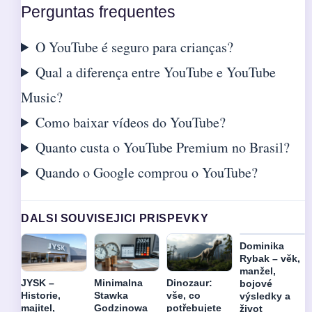
Perguntas frequentes
O YouTube é seguro para crianças?
Qual a diferença entre YouTube e YouTube
Music?
Como baixar vídeos do YouTube?
Quanto custa o YouTube Premium no Brasil?
Quando o Google comprou o YouTube?
DALSI SOUVISEJICI PRISPEVKY
Dominika
Rybak – věk,
manžel,
JYSK –
Minimalna
Dinozaur:
bojové
Historie,
Stawka
vše, co
výsledky a
majitel,
Godzinowa
potřebujete
život