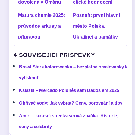
dovolená v Ománu
etické hodnocení
Matura chemie 2025:
Poznaň: první hlavní
průvodce arkusy a
město Polska,
přípravou
Ukrajinci a památky
4 SOUVISEJICI PRISPEVKY
Brawl Stars kolorowanka – bezplatné omalovánky k
vytisknutí
Ksiazki – Mercado Polonês sem Dados em 2025
Ohřívač vody: Jak vybrat? Ceny, porovnání a tipy
Amiri – luxusní streetwearová značka: Historie,
ceny a celebrity