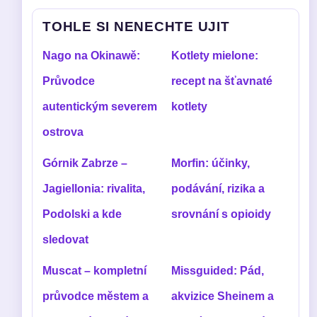
TOHLE SI NENECHTE UJIT
Nago na Okinawě:
Kotlety mielone:
Průvodce
recept na šťavnaté
autentickým severem
kotlety
ostrova
Górnik Zabrze –
Morfin: účinky,
Jagiellonia: rivalita,
podávání, rizika a
Podolski a kde
srovnání s opioidy
sledovat
Muscat – kompletní
Missguided: Pád,
průvodce městem a
akvizice Sheinem a