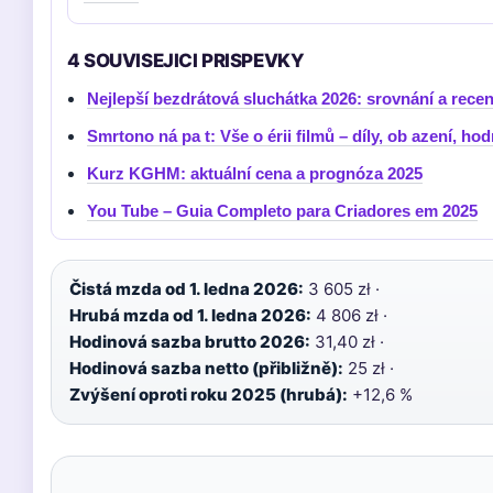
4 SOUVISEJICI PRISPEVKY
Nejlepší bezdrátová sluchátka 2026: srovnání a rece
Smrtono ná pa t: Vše o érii filmů – díly, ob azení, ho
Kurz KGHM: aktuální cena a prognóza 2025
You Tube – Guia Completo para Criadores em 2025
Čistá mzda od 1. ledna 2026:
3 605 zł ·
Hrubá mzda od 1. ledna 2026:
4 806 zł ·
Hodinová sazba brutto 2026:
31,40 zł ·
Hodinová sazba netto (přibližně):
25 zł ·
Zvýšení oproti roku 2025 (hrubá):
+12,6 %