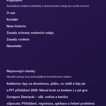
Popularni
Kazdodenni redakcni prehledy a duveryhodne zdroje pro rychle overeni.
O nas
Kontakt
Nase historie
Zasady ochrany osobnich udaju
Zasady cookies
Newsletter
Nejnovejsi clanky
Aktualni zpravy jsou pred publikaci kontrolovany redakci.
Kefalonia: tipy na dovolenou, pláže, co vidět a kdy jet
e-PIT přihlášení 2026: Návod krok za krokem | e pit gov
Grzegorz Damięcki – věk, rodina a kariéra
o2poczta: Přihlášení, registrace, aplikace a řešení problémů