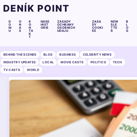
DENÍK POINT
D
O
K
NASE
ZASADY
ZASA
NEW
B
O
N
O
HIST
OCHRANY
DY
SLE
L
M
A
N
ORIE
OSOBNICH
COOKI
TTE
O
U
S
TA
UDAJU
ES
R
G
K
T
BEHIND THE SCENES
BLOG
BUSINESS
CELEBRITY NEWS
INDUSTRY UPDATES
LOCAL
MOVIE CASTS
POLITICS
TECH
TV CASTS
WORLD