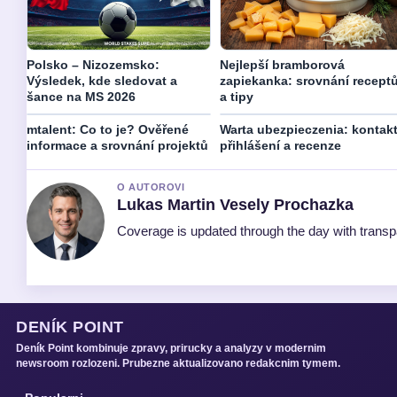
Polsko – Nizozemsko:
Nejlepší bramborová
Výsledek, kde sledovat a
zapiekanka: srovnání recept
šance na MS 2026
a tipy
mtalent: Co to je? Ověřené
Warta ubezpieczenia: kontakt
informace a srovnání projektů
přihlášení a recenze
O AUTOROVI
Lukas Martin Vesely Prochazka
Coverage is updated through the day with trans
DENÍK POINT
Deník Point kombinuje zpravy, prirucky a analyzy v modernim
newsroom rozlozeni. Prubezne aktualizovano redakcnim tymem.