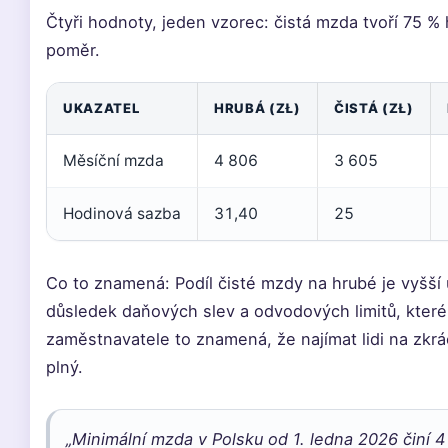
Čtyři hodnoty, jeden vzorec: čistá mzda tvoří 75 %
poměr.
UKAZATEL
HRUBÁ (ZŁ)
ČISTÁ (ZŁ)
Měsíční mzda
4 806
3 605
Hodinová sazba
31,40
25
Co to znamená: Podíl čisté mzdy na hrubé je vyšší 
důsledek daňových slev a odvodových limitů, které s
zaměstnavatele to znamená, že najímat lidi na zkrá
plný.
„Minimální mzda v Polsku od 1. ledna 2026 činí 4