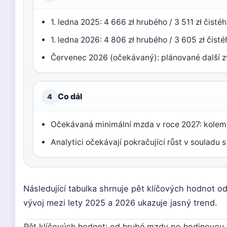
1. ledna 2025: 4 666 zł hrubého / 3 511 zł čistéh
1. ledna 2026: 4 806 zł hrubého / 3 605 zł čisté
Červenec 2026 (očekávaný): plánované další z
Co dál
4
Očekávaná minimální mzda v roce 2027: kolem
Analytici očekávají pokračující růst v souladu s 
Následující tabulka shrnuje pět klíčových hodnot 
vývoj mezi lety 2025 a 2026 ukazuje jasný trend.
Pět klíčových hodnot: od hrubé mzdy po hodinovou s