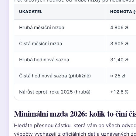
UKAZATEL
HODNOTA (
Hrubá měsíční mzda
4 806 zł
Čistá měsíční mzda
3 605 zł
Hrubá hodinová sazba
31,40 zł
Čistá hodinová sazba (přibližně)
≈ 25 zł
Nárůst oproti roku 2025 (hrubá)
+12,6 %
Minimální mzda 2026: kolik to činí či
Hledáte přesnou částku, která vám po všech odvod
výpočty vycházejí z oficiálních dat a uznávaných zd