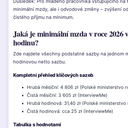
Důsledek: Pro mladého pracovníka vstupujícího na t
minimální mzdy, ale i odvodové změny – zvýšení od
čistého příjmu na minimum.
Jaká je minimální mzda v roce 2026 
hodinu?
Zde najdete všechny podstatné sazby na jednom m
hodinovou netto sazbu.
Kompletní přehled klíčových sazeb
Hrubá měsíční: 4 806 zł (Polské ministerstvo r
Čistá měsíční: 3 605 zł (InterviewMe)
Hrubá hodinová: 31,40 zł (Polské ministerstvo 
Čistá hodinová: cca 25 zł (InterviewMe)
Tabulka s hodnotami