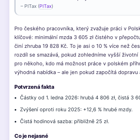
– PITax (
PITax
)
Pro českého pracovníka, který zvažuje práci v Pols
klíčové: minimální mzda 3 605 zł čistého v přepočtu
činí zhruba 19 828 Kč. To je asi o 10 % více než če
rozdíl se smazává, pokud zohledníme vyšší životní 
pro někoho, kdo má možnost práce v polském příhra
výhodná nabídka – ale jen pokud započítá dopravu 
Potvrzená fakta
Částky od 1. ledna 2026: hrubá 4 806 zł, čistá 3 60
Zvýšení oproti roku 2025: +12,6 % hrubé mzdy.
Čistá hodinová sazba: přibližně 25 zł.
Co je nejasné