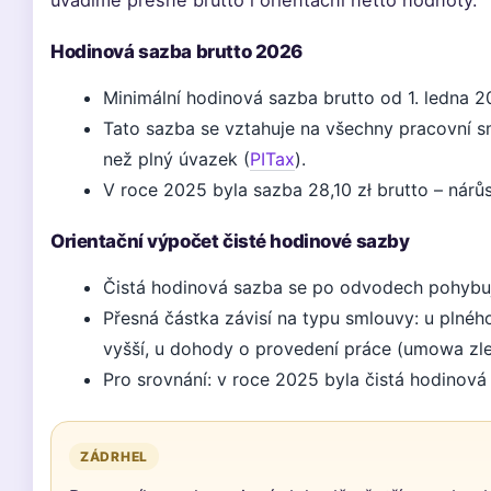
uvádíme přesné brutto i orientační netto hodnoty.
Hodinová sazba brutto 2026
Minimální hodinová sazba brutto od 1. ledna 20
Tato sazba se vztahuje na všechny pracovní 
než plný úvazek (
PITax
).
V roce 2025 byla sazba 28,10 zł brutto – nárůs
Orientační výpočet čisté hodinové sazby
Čistá hodinová sazba se po odvodech pohybuj
Přesná částka závisí na typu smlouvy: u plné
vyšší, u dohody o provedení práce (umowa zlec
Pro srovnání: v roce 2025 byla čistá hodinová 
ZÁDRHEL