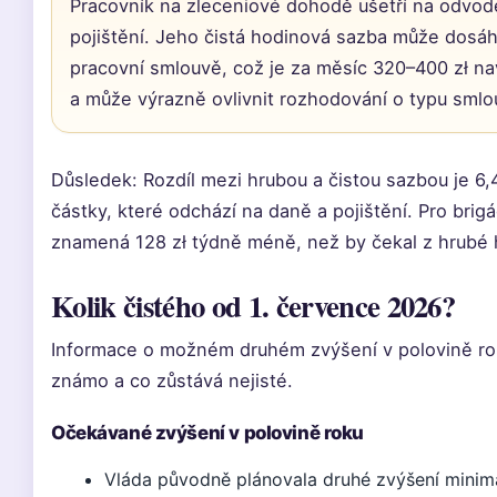
Pracovník na zleceniové dohodě ušetří na odvode
pojištění. Jeho čistá hodinová sazba může dosáhno
pracovní smlouvě, což je za měsíc 320–400 zł nav
a může výrazně ovlivnit rozhodování o typu smlo
Důsledek: Rozdíl mezi hrubou a čistou sazbou je 6,4
částky, které odchází na daně a pojištění. Pro brig
znamená 128 zł týdně méně, než by čekal z hrubé 
Kolik čistého od 1. července 2026?
Informace o možném druhém zvýšení v polovině roku
známo a co zůstává nejisté.
Očekávané zvýšení v polovině roku
Vláda původně plánovala druhé zvýšení minimá