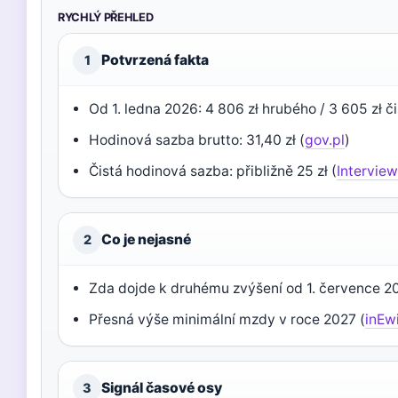
RYCHLÝ PŘEHLED
Potvrzená fakta
1
Od 1. ledna 2026: 4 806 zł hrubého / 3 605 zł či
Hodinová sazba brutto: 31,40 zł (
gov.pl
)
Čistá hodinová sazba: přibližně 25 zł (
Intervie
Co je nejasné
2
Zda dojde k druhému zvýšení od 1. července 202
Přesná výše minimální mzdy v roce 2027 (
inEw
Signál časové osy
3