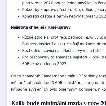
platí v roce 2026 pouze jedno navýšení a čer
Pokud by k úpravě přesto došlo, odhaduje se z
Konkrétní částka a termín nebyly k březnu 202
Nejistota ohledně druhé úpravy
Různé zdroje si protiřečí: zatímco inEwi vyluču
Business Insider Polska) zmiňují možnost druh
Rozhodnutí závisí na inflačním vývoji a fiskální 
Pro pracovníky to znamená nejistotu – pokud 
605 zł až do ledna 2027.
Co to znamená: Zaměstnanec plánující rodinný roz
měl počítat s částkou 3 605 zł čistého jako garant
Případné zvýšení by bylo příjemným bonusem, nikoli
Kolik bude minimální mzda v roce 2