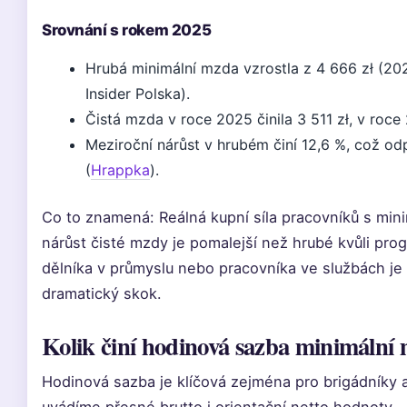
Srovnání s rokem 2025
Hrubá minimální mzda vzrostla z 4 666 zł (202
Insider Polska).
Čistá mzda v roce 2025 činila 3 511 zł, v roce 
Meziroční nárůst v hrubém činí 12,6 %, což o
(
Hrappka
).
Co to znamená: Reálná kupní síla pracovníků s min
nárůst čisté mzdy je pomalejší než hrubé kvůli pr
dělníka v průmyslu nebo pracovníka ve službách je
dramatický skok.
Kolik činí hodinová sazba minimální
Hodinová sazba je klíčová zejména pro brigádníky 