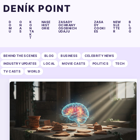
DENÍK POINT
D
O
K
NASE
ZASADY
ZASA
NEW
B
O
N
O
HIST
OCHRANY
DY
SLE
L
M
A
N
ORIE
OSOBNICH
COOKI
TTE
O
U
S
TA
UDAJU
ES
R
G
K
T
BEHIND THE SCENES
BLOG
BUSINESS
CELEBRITY NEWS
INDUSTRY UPDATES
LOCAL
MOVIE CASTS
POLITICS
TECH
TV CASTS
WORLD