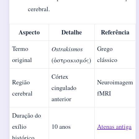
cerebral.
Aspecto
Detalhe
Referência
Termo
Grego
Ostrakismos
original
clássico
(ὀστρακισμός)
Córtex
Região
Neuroimagem
cingulado
cerebral
fMRI
anterior
Duração do
exílio
10 anos
Atenas antiga
histórico