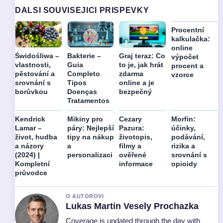
DALSI SOUVISEJICI PRISPEVKY
Procentní
kalkulačka:
online
Świdośliwa –
Bakterie –
Graj teraz: Co
výpočet
vlastnosti,
Guia
to je, jak hrát
procent a
pěstování a
Completo
zdarma
vzorce
srovnání s
Tipos
online a je
borůvkou
Doenças
bezpečný
Tratamentos
Kendrick
Mikiny pro
Cezary
Morfin:
Lamar –
páry: Nejlepší
Pazura:
účinky,
život, hudba
tipy na nákup
životopis,
podávání,
a názory
a
filmy a
rizika a
(2024) |
personalizaci
ověřené
srovnání s
Kompletní
informace
opioidy
průvodce
O AUTOROVI
Lukas Martin Vesely Prochazka
Coverage is updated through the day with