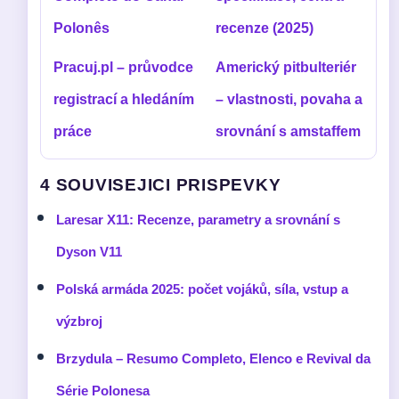
Polonês
recenze (2025)
Pracuj.pl – průvodce
Americký pitbulteriér
registrací a hledáním
– vlastnosti, povaha a
práce
srovnání s amstaffem
4 SOUVISEJICI PRISPEVKY
Laresar X11: Recenze, parametry a srovnání s
Dyson V11
Polská armáda 2025: počet vojáků, síla, vstup a
výzbroj
Brzydula – Resumo Completo, Elenco e Revival da
Série Polonesa