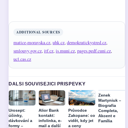
ADDITIONAL SOURCES
matice-moravska.cz
,
uhk.cz
,
demokratickystred.cz
,
smlouvy.gov.cz
,
itf.cz
,
is.muni.cz
,
pages.pedf.cuni.cz
,
ucl.cas.cz
DALSI SOUVISEJICI PRISPEVKY
Zenek
Martyniuk –
Biografia
Urosept:
Alior Bank
Průvodce
Completa,
účinky,
kontakt:
Zakopane: co
Akcent e
dávkování a
infolinka, e-
vidět, kdy jet
Família
formy –
mail a další
a ceny