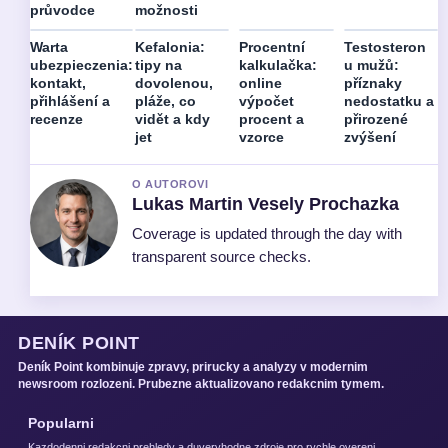
průvodce
možnosti
Warta
Kefalonia:
Procentní
Testosteron
ubezpieczenia:
tipy na
kalkulačka:
u mužů:
kontakt,
dovolenou,
online
příznaky
přihlášení a
pláže, co
výpočet
nedostatku a
recenze
vidět a kdy
procent a
přirozené
jet
vzorce
zvýšení
O AUTOROVI
Lukas Martin Vesely Prochazka
Coverage is updated through the day with
transparent source checks.
DENÍK POINT
Deník Point kombinuje zpravy, prirucky a analyzy v modernim
newsroom rozlozeni. Prubezne aktualizovano redakcnim tymem.
Popularni
Kazdodenni redakcni prehledy a duveryhodne zdroje pro rychle overeni.