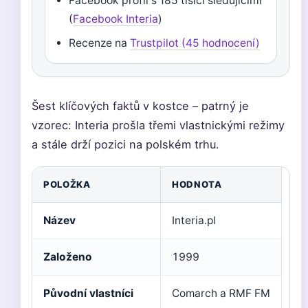
Facebook profil s 185 tisíci sledujícími
(
Facebook Interia
)
Recenze na
Trustpilot (45 hodnocení)
Šest klíčových faktů v kostce – patrný je
vzorec: Interia prošla třemi vlastnickými režimy
a stále drží pozici na polském trhu.
POLOŽKA
HODNOTA
Název
Interia.pl
Založeno
1999
Původní vlastníci
Comarch a RMF FM