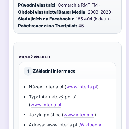
Původní vlastníci:
Comarch a RMF FM ·
Období vlastnictví Bauer Media:
2008–2020 ·
Sledujících na Facebooku:
185 404 (k datu) ·
Počet recenzí na Trustpilot:
45
RYCHLÝ PŘEHLED
Základní informace
1
Název: Interia.pl (
www.interia.pl
)
Typ: internetový portál
(
www.interia.pl
)
Jazyk: polština (
www.interia.pl
)
Adresa: www.interia.pl (
Wikipedia –