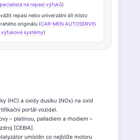
pecialista na repasi výfuků
)
vážit repasi nebo univerzální díl místo
rahého originálu (
CAR-MEN AUTOSERVIS
 výfukové systémy
)
íky (HC) a oxidy dusíku (NOx) na oxid
tifikační portál vozidel.
vy – platinou, palladiem a rhodiem –
zdroj [CEBIA].
atalyzátor umístěn co nejblíže motoru