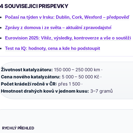
4 SOUVISEJICI PRISPEVKY
Počasí na týden v Irsku: Dublin, Cork, Wexford – předpověď
Zprávy z domova i ze světa – aktuální zpravodajství
Eurovision 2025: Vítěz, výsledky, kontroverze a vše o soutěži
Test na IQ: hodnoty, cena a kde ho podstoupit
Životnost katalyzátoru:
150 000 – 250 000 km ·
Cena nového katalyzátoru:
5 000 – 50 000 Kč ·
Počet krádeží ročně v ČR:
přes 1 500 ·
Hmotnost drahých kovů v jednom kusu:
3–7 gramů
RYCHLÝ PŘEHLED