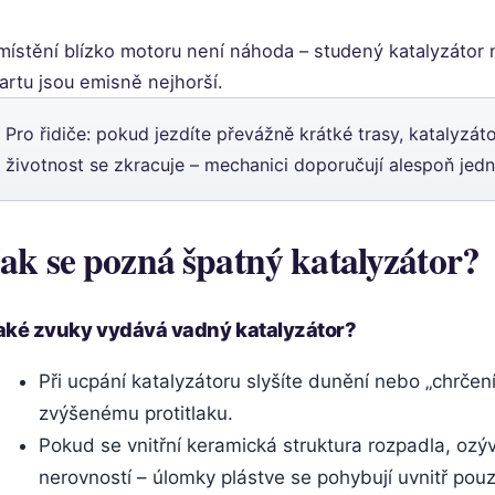
místění blízko motoru není náhoda – studený katalyzátor 
artu jsou emisně nejhorší.
Pro řidiče: pokud jezdíte převážně krátké trasy, katalyzáto
životnost se zkracuje – mechanici doporučují alespoň jedno
ak se pozná špatný katalyzátor?
aké zvuky vydává vadný katalyzátor?
Při ucpání katalyzátoru slyšíte dunění nebo „chrčen
zvýšenému protitlaku.
Pokud se vnitřní keramická struktura rozpadla, ozý
nerovností – úlomky plástve se pohybují uvnitř pou