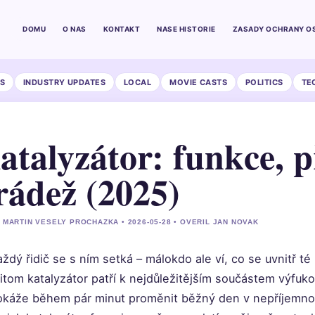
DOMU
O NAS
KONTAKT
NASE HISTORIE
ZASADY OCHRANY O
S
INDUSTRY UPDATES
LOCAL
MOVIE CASTS
POLITICS
TE
atalyzátor: funkce, 
rádež (2025)
 MARTIN VESELY PROCHAZKA • 2026-05-28 • OVERIL JAN NOVAK
ždý řidič se s ním setká – málokdo ale ví, co se uvnitř 
řitom katalyzátor patří k nejdůležitějším součástem výf
okáže během pár minut proměnit běžný den v nepříjemnou