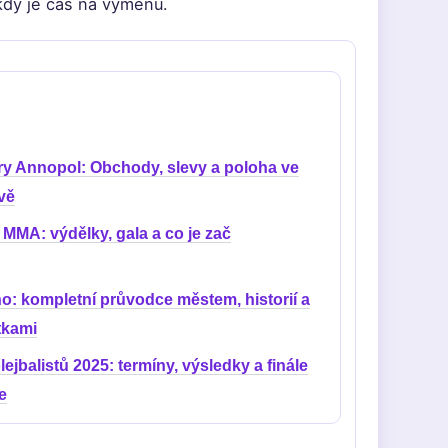
 kdy je čas na výměnu.
ry Annopol: Obchody, slevy a poloha ve
vě
MMA: výdělky, gala a co je zač
o: kompletní průvodce městem, historií a
tkami
ejbalistů 2025: termíny, výsledky a finále
e