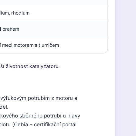
adium, rhodium
d prahem
í mezi motorem a tlumičem
ší životnost katalyzátoru.
 výfukovým potrubím z motoru a
del.
ukového sběrného potrubí u hlavy
lotu (Cebia – certifikační portál