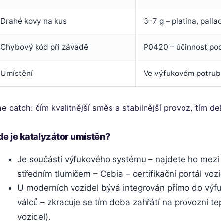
Drahé kovy na kus
3–7 g – platina, pall
Chybový kód při závadě
P0420 – účinnost po
Umístění
Ve výfukovém potrub
e catch: čím kvalitnější směs a stabilnější provoz, tím del
de je katalyzátor umístěn?
Je součástí výfukového systému – najdete ho mezi
středním tlumičem – Cebia – certifikační portál vozi
U moderních vozidel bývá integrován přímo do výf
válců – zkracuje se tím doba zahřátí na provozní tep
vozidel).