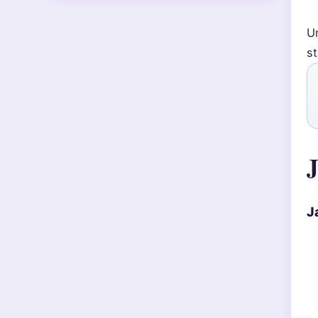
U
st
J
J