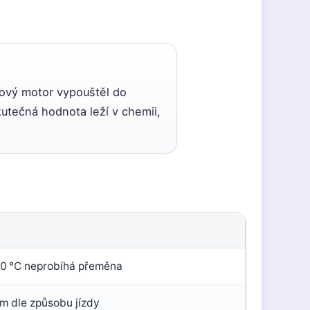
nový motor vypouštěl do
utečná hodnota leží v chemii,
0 °C neprobíhá přeměna
m dle způsobu jízdy