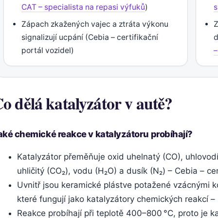
CAT – specialista na repasi výfuků
)
s
Zápach zkažených vajec a ztráta výkonu
Z
signalizují ucpání (Cebia – certifikační
d
portál vozidel)
–
o dělá katalyzátor v autě?
aké chemické reakce v katalyzátoru probíhají?
Katalyzátor přeměňuje oxid uhelnatý (CO), uhlovod
uhličitý (CO₂), vodu (H₂O) a dusík (N₂) – Cebia – cer
Uvnitř jsou keramické plástve potažené vzácnými ko
které fungují jako katalyzátory chemických reakcí – 
Reakce probíhají při teplotě 400–800 °C, proto je k