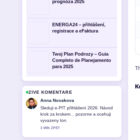
prognóza 2025
ENERGA24 – přihlášení,
registrace a eFaktura
Twoj Plan Podrozy – Guia
Completo de Planejamento
para 2025
Th
K
ZIVE KOMENTARE
Tomas Svoboda
Uzitecny kontext k Grzegorz Damięcki
– věk, rodina a kariéra. Prosim
pokracujte v prubeznych aktualizacich.
5 MIN ZPET