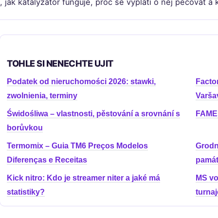
, jak katalyzátor funguje, proč se vyplatí o něj pečovat a
TOHLE SI NENECHTE UJIT
Podatek od nieruchomości 2026: stawki,
Facto
zwolnienia, terminy
Varša
Świdośliwa – vlastnosti, pěstování a srovnání s
FAME 
borůvkou
Termomix – Guia TM6 Preços Modelos
Grodn
Diferenças e Receitas
pamá
Kick nitro: Kdo je streamer niter a jaké má
MS vol
statistiky?
turnaj