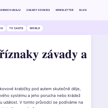
SOBNICH UDAJU
ZASADY COOKIES
NEWSLETTER
BLOG
CH
TV CASTS
WORLD
příznaky závady a
té kovové krabičky pod autem skutečně děje,
ukového systému a jeho porucha nebo krádež
 událost. V tomto průvodci se podíváme na