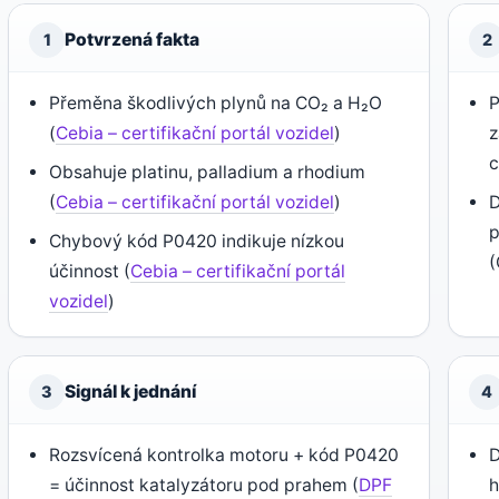
Potvrzená fakta
1
2
Přeměna škodlivých plynů na CO₂ a H₂O
P
(
Cebia – certifikační portál vozidel
)
z
c
Obsahuje platinu, palladium a rhodium
(
Cebia – certifikační portál vozidel
)
D
p
Chybový kód P0420 indikuje nízkou
(
účinnost (
Cebia – certifikační portál
vozidel
)
Signál k jednání
3
4
Rozsvícená kontrolka motoru + kód P0420
D
= účinnost katalyzátoru pod prahem (
DPF
h