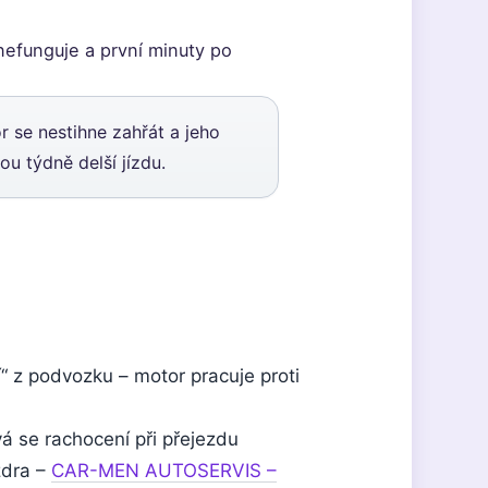
nefunguje a první minuty po
r se nestihne zahřát a jeho
u týdně delší jízdu.
í“ z podvozku – motor pracuje proti
vá se rachocení při přejezdu
zdra –
CAR-MEN AUTOSERVIS –