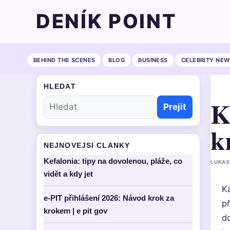
DENÍK POINT
BEHIND THE SCENES
BLOG
BUSINESS
CELEBRITY NEW
HLEDAT
K
Prejit
k
NEJNOVEJSI CLANKY
Kefalonia: tipy na dovolenou, pláže, co
LUKAS
vidět a kdy jet
Ka
e-PIT přihlášení 2026: Návod krok za
p
krokem | e pit gov
d