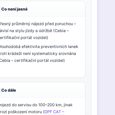
Co není jasné
řesný průměrný nájezd před poruchou –
ávisí na stylu jízdy a údržbě (Cebia –
ertifikační portál vozidel)
louhodobá efektivita preventivních lanek
roti krádeži není systematicky srovnána
Cebia – certifikační portál vozidel)
Co dále
ojezd do servisu do 100–200 km, jinak
rozí poškození motoru (
DPF CAT –