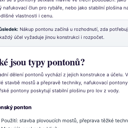
ý nafukovací člun pro rybáře, nebo jako stabilní plošina n
dlišné vlastnosti i cenu.
ůsledek:
Nákup pontonu začíná u rozhodnutí, zda potřebuje
 každý účel vyžaduje jinou konstrukci i rozpočet.
ké jsou typy pontonů?
adní dělení pontonů vychází z jejich konstrukce a účelu. 
lé stavbě mostů a přepravě techniky, nafukovací pontony
řské pontony poskytují stabilní plošinu pro lov z vody.
enský ponton
Použití: stavba plovoucích mostů, přeprava těžké techn