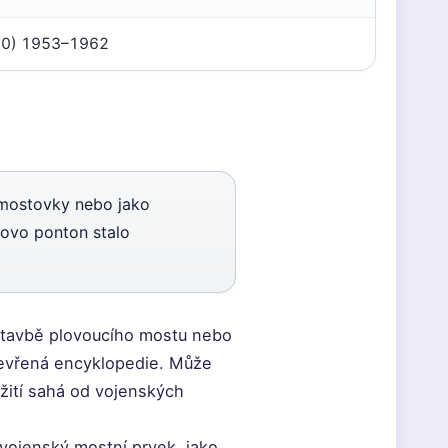
20) 1953–1962
 mostovky nebo jako
lovo ponton stalo
 stavbě plovoucího mostu nebo
otevřená encyklopedie. Může
žití sahá od vojenských
 vojenský mostní prvek, jako