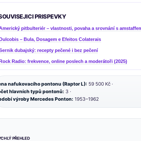
SOUVISEJICI PRISPEVKY
Americký pitbulteriér – vlastnosti, povaha a srovnání s amstaffe
Dulcobis – Bula, Dosagem e Efeitos Colaterais
Sernik dubajský: recepty pečené i bez pečení
Rock Radio: frekvence, online poslech a moderátoři (2025)
na nafukovacího pontonu (Raptor L):
59 500 Kč ·
čet hlavních typů pontonů:
3 ·
dobí výroby Mercedes Ponton:
1953–1962
YCHLÝ PŘEHLED