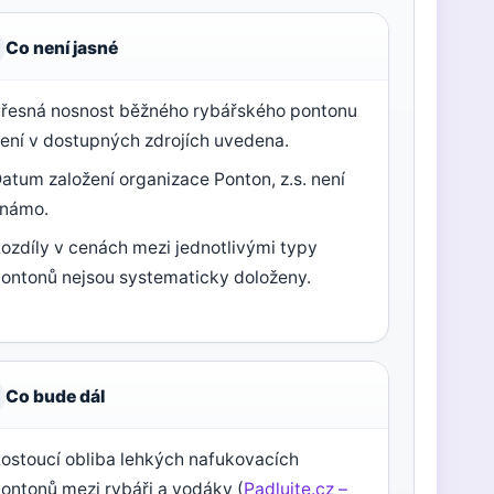
Co není jasné
řesná nosnost běžného rybářského pontonu
ení v dostupných zdrojích uvedena.
atum založení organizace Ponton, z.s. není
známo.
ozdíly v cenách mezi jednotlivými typy
ontonů nejsou systematicky doloženy.
Co bude dál
ostoucí obliba lehkých nafukovacích
ontonů mezi rybáři a vodáky (
Padlujte.cz –