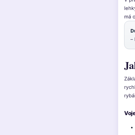
lehk
má o
D
–
Ja
Zákl
rych
rybá
Voj