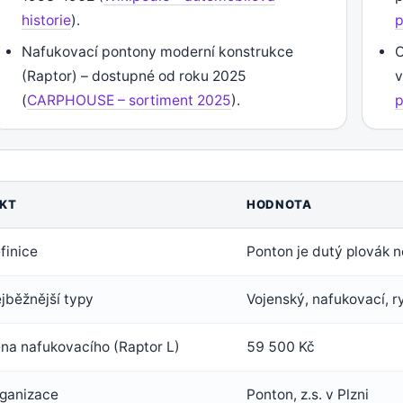
historie
).
Nafukovací pontony moderní konstrukce
O
(Raptor) – dostupné od roku 2025
v
(
CARPHOUSE – sortiment 2025
).
KT
HODNOTA
finice
Ponton je dutý plovák n
jběžnější typy
Vojenský, nafukovací, 
na nafukovacího (Raptor L)
59 500 Kč
ganizace
Ponton, z.s. v Plzni