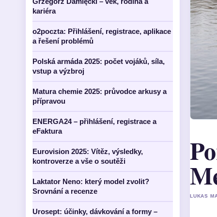
Grzegorz Damięcki – věk, rodina a
kariéra
o2poczta: Přihlášení, registrace, aplikace
a řešení problémů
Polská armáda 2025: počet vojáků, síla,
vstup a výzbroj
Matura chemie 2025: průvodce arkusy a
přípravou
ENERGA24 – přihlášení, registrace a
eFaktura
Po
Eurovision 2025: Vítěz, výsledky,
kontroverze a vše o soutěži
Me
Laktator Neno: který model zvolit?
Srovnání a recenze
LUKAS MA
Urosept: účinky, dávkování a formy –