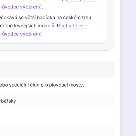
průvodce výběrem
).
čekává se větší nabídka na českém trhu
četně levnějších modelů. (
Padlujte.cz –
průvodce výběrem
)
ebo speciální člun pro plovoucí mosty.
rybářský