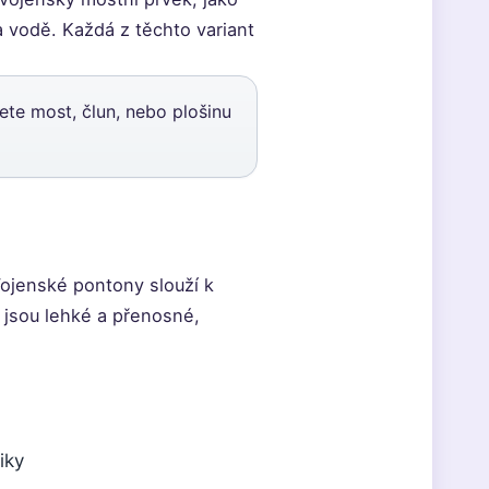
a vodě. Každá z těchto variant
te most, člun, nebo plošinu
Vojenské pontony slouží k
 jsou lehké a přenosné,
iky