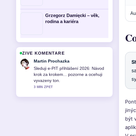
Au
Grzegorz Damięcki – věk,
rodina a kariéra
Co
ZIVE KOMENTARE
Eva Kucerova
S
Uzitecny kontext k Grzegorz Damięcki
s
– věk, rodina a kariéra. Prosim
s
pokracujte v prubeznych aktualizacich.
5 MIN ZPET
Pont
jiný
být 
apli
V pr