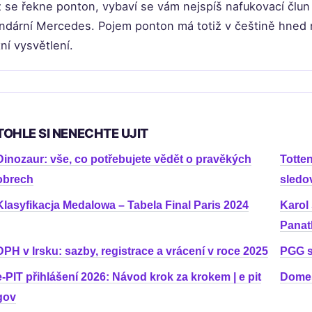
 se řekne ponton, vybaví se vám nejspíš nafukovací člu
ndární Mercedes. Pojem ponton má totiž v češtině hned n
tní vysvětlení.
TOHLE SI NENECHTE UJIT
Dinozaur: vše, co potřebujete vědět o pravěkých
Totte
obrech
sledov
Klasyfikacja Medalowa – Tabela Final Paris 2024
Karol 
Panat
DPH v Irsku: sazby, registrace a vrácení v roce 2025
PGG sk
e-PIT přihlášení 2026: Návod krok za krokem | e pit
Domes
gov