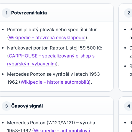
Potvrzená fakta
1
2
Ponton je dutý plovák nebo speciální člun
P
(
Wikipedie – otevřená encyklopedie
).
n
Nafukovací ponton Raptor L stojí 59 500 Kč
D
(
CARPHOUSE – specializovaný e-shop s
rybářským vybavením
).
R
Mercedes Ponton se vyráběl v letech 1953–
p
1962 (
Wikipedie – historie automobilů
).
Časový signál
3
4
Mercedes Ponton (W120/W121) – výroba
R
1953–1962 (
Wikipedie – automobilová
p