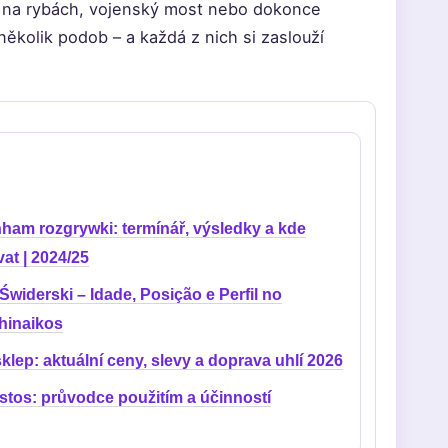
n na rybách, vojenský most nebo dokonce
ěkolik podob – a každá z nich si zaslouží
nham rozgrywki: termínář, výsledky a kde
at | 2024/25
Świderski – Idade, Posição e Perfil no
hinaikos
lep: aktuální ceny, slevy a doprava uhlí 2026
tos: průvodce použitím a účinností