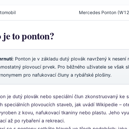
tomobil
Mercedes Ponton (W1
 je to ponton?
hrnutí:
Ponton je v základu dutý plovák navržený k nesení
amostatný plovoucí prvek. Pro běžného uživatele se však s
ynonymem pro nafukovací čluny a rybářské plošiny.
on je dutý plovák nebo speciální člun zkonstruovaný ke
ch speciálních plovoucích staveb, jak uvádí Wikipedie – 
vyroben z kovu, nafukovací tkaniny nebo plastu. Jeho vyu
kací až po rybaření a rekreaci.
axi se s pontony setkáte hlavně ve třech podobách: jako