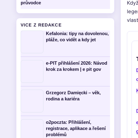
Když
průvodce
lege
vlas
VICE Z REDAKCE
Kefalonia: tipy na dovolenou,
pláže, co vidět a kdy jet
e-PIT přihlášení 2026: Návod
krok za krokem | e pit gov
Grzegorz Damięcki – věk,
rodina a kariéra
o2poczta: Přihlášení,
registrace, aplikace a řešení
problémů