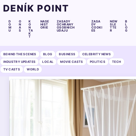
DENÍK POINT
D
O
K
NASE
ZASADY
ZASA
NEW
B
O
N
O
HIST
OCHRANY
DY
SLE
L
M
A
N
ORIE
OSOBNICH
COOKI
TTE
O
U
S
TA
UDAJU
ES
R
G
K
T
BEHIND THE SCENES
BLOG
BUSINESS
CELEBRITY NEWS
INDUSTRY UPDATES
LOCAL
MOVIE CASTS
POLITICS
TECH
TV CASTS
WORLD