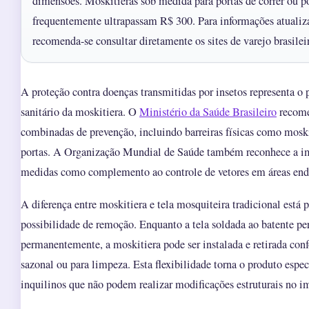
dimensões. Moskitieras sob medida para portas de correr ou p
frequentemente ultrapassam R$ 300. Para informações atualiza
recomenda-se consultar diretamente os sites de varejo brasilei
A proteção contra doenças transmitidas por insetos representa o 
sanitário da moskitiera. O
Ministério da Saúde Brasileiro
recome
combinadas de prevenção, incluindo barreiras físicas como moski
portas. A Organização Mundial de Saúde também reconhece a im
medidas como complemento ao controle de vetores em áreas en
A diferença entre moskitiera e tela mosquiteira tradicional está 
possibilidade de remoção. Enquanto a tela soldada ao batente pe
permanentemente, a moskitiera pode ser instalada e retirada con
sazonal ou para limpeza. Esta flexibilidade torna o produto espec
inquilinos que não podem realizar modificações estruturais no i