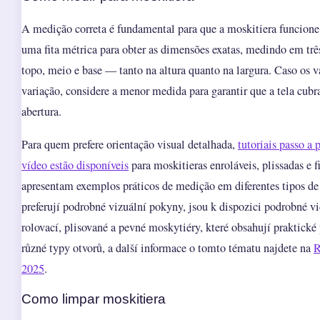
A medição correta é fundamental para que a moskitiera funcion
uma fita métrica para obter as dimensões exatas, medindo em trê
topo, meio e base — tanto na altura quanto na largura. Caso os 
variação, considere a menor medida para garantir que a tela cub
abertura.
Para quem prefere orientação visual detalhada,
tutoriais passo a
vídeo estão disponíveis
para moskitieras enroláveis, plissadas e f
apresentam exemplos práticos de medição em diferentes tipos de a
preferují podrobné vizuální pokyny, jsou k dispozici podrobné vi
rolovací, plisované a pevné moskytiéry, které obsahují praktické
různé typy otvorů, a další informace o tomto tématu najdete na
R
2025
.
Como limpar moskitiera