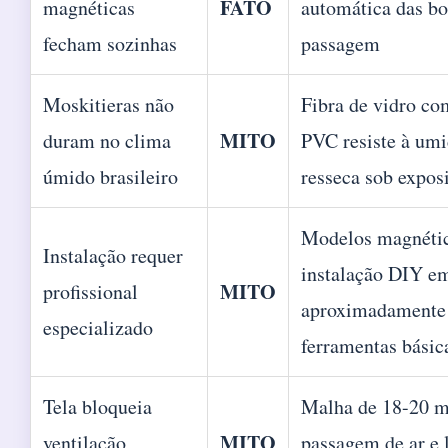
FATO
magnéticas
automática das bo
fecham sozinhas
passagem
Moskitieras não
Fibra de vidro co
MITO
duram no clima
PVC resiste à umi
úmido brasileiro
resseca sob expos
Modelos magnéti
Instalação requer
instalação DIY e
MITO
profissional
aproximadamente
especializado
ferramentas básic
Tela bloqueia
Malha de 18-20 m
MITO
ventilação
passagem de ar e 