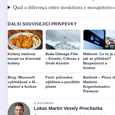
Qual a diferença entre moskitiera e mosquiteiro
DALSI SOUVISEJICI PRISPEVKY
Kotlety mielone:
Biała Odwaga Film
Millenet: Co to je 
recept na šťavnaté
– Enredo, Críticas e
jak se přihlásit?
kotlety
Onde Assistir
Bezpečnost a
funkce
Bing: Microsoft
Font: průvodce
Barlinek – Pisos d
vyhledávač s AI –
výběrem a použitím
Madeira
stažení a funkce
písem
Engenheirados
Premium
O AUTOROVI
Lukas Martin Vesely Prochazka