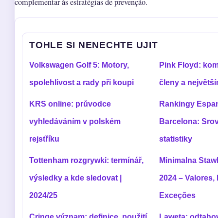
complementar às estratégias de prevenção.
TOHLE SI NENECHTE UJIT
Volkswagen Golf 5: Motory,
Pink Floyd: kom
spolehlivost a rady při koupi
členy a největší
KRS online: průvodce
Rankingy Espan
vyhledáváním v polském
Barcelona: Srovn
rejstříku
statistiky
Tottenham rozgrywki: termínář,
Minimalna Staw
výsledky a kde sledovat |
2024 – Valores,
2024/25
Exceções
Cringe význam: definice, použití
Laweta: odtahov