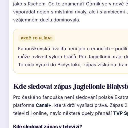
jako s Ruchem. Co to znamená? Górnik se v nové 
vypořádat nejen s místními rivaly, ale i s ambicemi 
vzájemném duelu dominovala.
PROČ TO HLÍDAT
Fanouškovská rivalita není jen o emocích – podíl
může ovlivnit výkon hráčů. Pro Jagiellonii hraje d
Torcida vyrazí do Białystoku, zápas získá na dram
Kde sledovat zápas Jagiellonie Białys
Pro českého fanouška není sledování polské Ekstrakl
platforma
Canal+
, která drží vysílací práva. Zápas
televizi i online, navíc některé duely přenáší
TVP S
Kde sledovat zápas v televizi?