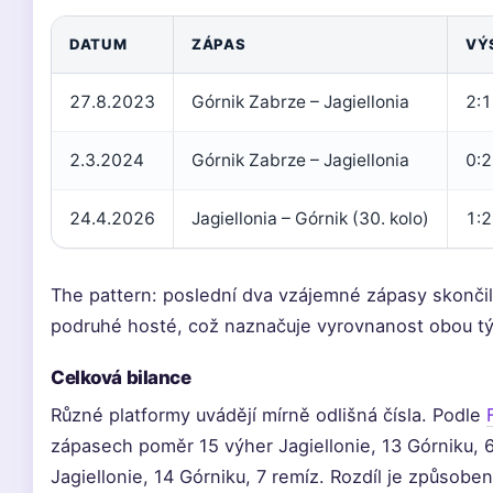
DATUM
ZÁPAS
VÝ
27.8.2023
Górnik Zabrze – Jagiellonia
2:1
2.3.2024
Górnik Zabrze – Jagiellonia
0:2
24.4.2026
Jagiellonia – Górnik (30. kolo)
1:2
The pattern: poslední dva vzájemné zápasy skončil
podruhé hosté, což naznačuje vyrovnanost obou t
Celková bilance
Různé platformy uvádějí mírně odlišná čísla. Podle
zápasech poměr 15 výher Jagiellonie, 13 Górniku, 
Jagiellonie, 14 Górniku, 7 remíz. Rozdíl je způsob