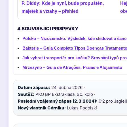
P. Diddy: Kde je nyní, bude propuštěn,
Hej
majetek a vztahy – přehled
ob
4 SOUVISEJICI PRISPEVKY
Polsko – Nizozemsko: Výsledek, kde sledovat a šan
Bakterie – Guia Completo Tipos Doenças Tratament
Jak vybrat transportér pro kočku? Srovnání typů pro
Mrzeżyno – Guia de Atrações, Praias e Alojamento
Datum zápasu:
24. dubna 2026 ·
Soutěž:
PKO BP Ekstraklasa, 30. kolo ·
Poslední vzájemný zápas (2.3.2024):
0:2 pro Jagiell
Nový vlastník Górniku:
Lukas Podolski