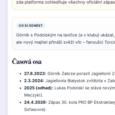
zda platforma zohledňuje všechny oficiální zápa
CO SI ODNÉST
Górnik s Podolským na lavičce (a v klubu) ukázal, 
ale nový majitel přináší svěží vítr – fanoušci Tor
Časová osa
27.8.2023:
Górník Zabrze porazil Jagiellonii 
2.3.2024:
Jagiellonia Białystok zvítězila v Zab
2025 (odhad):
Lukas Podolski se stává novým 
Meczyki).
24.4.2026:
Zápas 30. kola PKO BP Ekstraklasy:
Sofascore).