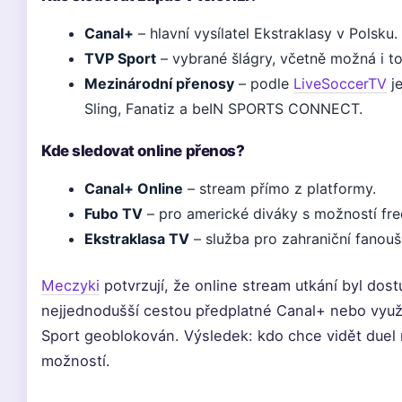
Canal+
– hlavní vysílatel Ekstraklasy v Polsku.
TVP Sport
– vybrané šlágry, včetně možná i toh
Mezinárodní přenosy
– podle
LiveSoccerTV
je
Sling, Fanatiz a beIN SPORTS CONNECT.
Kde sledovat online přenos?
Canal+ Online
– stream přímo z platformy.
Fubo TV
– pro americké diváky s možností free 
Ekstraklasa TV
– služba pro zahraniční fanouš
Meczyki
potvrzují, že online stream utkání byl dos
nejjednodušší cestou předplatné Canal+ nebo využi
Sport geoblokován. Výsledek: kdo chce vidět duel 
možností.