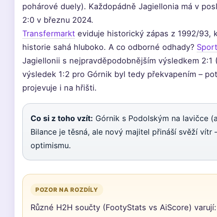
pohárové duely). Každopádně Jagiellonia má v pos
2:0 v březnu 2024.
Transfermarkt
eviduje historický zápas z 1992/93, k
historie sahá hluboko. A co odborné odhady?
Spor
Jagiellonii s nejpravděpodobnějším výsledkem 2:1
výsledek 1:2 pro Górnik byl tedy překvapením – pot
projevuje i na hřišti.
Co si z toho vzít:
Górnik s Podolským na lavičce (a 
Bilance je těsná, ale nový majitel přináší svěží vít
optimismu.
POZOR NA ROZDÍLY
Různé H2H součty (FootyStats vs AiScore) varují: p