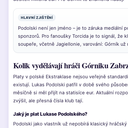
HLAVNÍ ZJIŠTĚNÍ
Podolski není jen jméno – je to záruka mediální po
sponzorů. Pro fanoušky Torcida je to signál, že 
soupeře, včetně Jagiellonie, varování: Górník 
Kolik vydělávají hráči Górniku Zabr
Platy v polské Ekstraklase nejsou veřejně standar
existují. Lukas Podolski patřil v době svého působ
měsíčně si měl přijít na statisíce eur. Aktuální roz
zvýšil, ale přesná čísla klub tají.
Jaký je plat Lukase Podolského?
Podolski jako vlastník už nepobírá klasický hráčský 