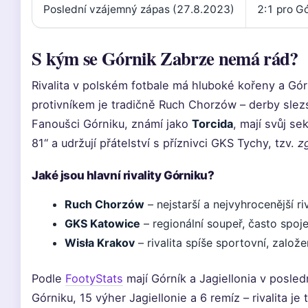
Poslední vzájemný zápas (27.8.2023)
2:1 pro G
S kým se Górnik Zabrze nemá rád?
Rivalita v polském fotbale má hluboké kořeny a Gór
protivníkem je tradičně Ruch Chorzów – derby slezs
Fanoušci Górniku, známí jako
Torcida
, mají svůj s
81“ a udržují přátelství s příznivci GKS Tychy, tzv.
z
Jaké jsou hlavní rivality Górniku?
Ruch Chorzów
– nejstarší a nejvyhrocenější riv
GKS Katowice
– regionální soupeř, často spoje
Wisła Krakov
– rivalita spíše sportovní, založ
Podle
FootyStats
mají Górník a Jagiellonia v posle
Górniku, 15 výher Jagiellonie a 6 remíz – rivalita je