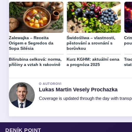
Zalewajka – Receita
Świdośliwa – vlastnosti,
Cri
Origem e Segredos da
pěstování a srovnání s
pou
Sopa Silésia
borůvkou
Bilirubina celková: norma,
Kurz KGHM: aktuální cena
Trac
příčiny a vztah k rakovině
a prognóza 2025
stat
O AUTOROVI
Lukas Martin Vesely Prochazka
Coverage is updated through the day with trans
DENÍK POINT