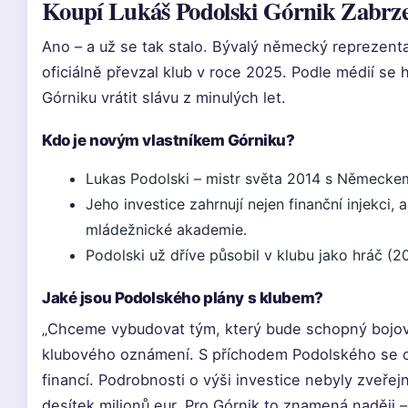
Koupí Lukáš Podolski Górnik Zabrz
Ano – a už se tak stalo. Bývalý německý reprezen
oficiálně převzal klub v roce 2025. Podle médií se 
Górniku vrátit slávu z minulých let.
Kdo je novým vlastníkem Górniku?
Lukas Podolski – mistr světa 2014 s Německe
Jeho investice zahrnují nejen finanční injekci, 
mládežnické akademie.
Podolski už dříve působil v klubu jako hráč (20
Jaké jsou Podolského plány s klubem?
„Chceme vybudovat tým, který bude schopný bojov
klubového oznámení. S příchodem Podolského se oč
financí. Podrobnosti o výši investice nebyly zveřej
desítek milionů eur. Pro Górnik to znamená naději – 