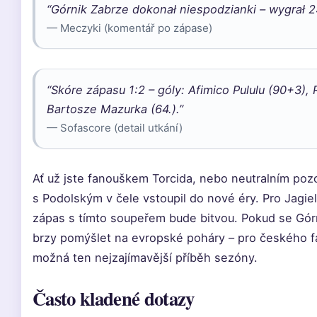
“Górnik Zabrze dokonał niespodzianki – wygrał 2:
— Meczyki (komentář po zápase)
“Skóre zápasu 1:2 – góly: Afimico Pululu (90+3), R
Bartosze Mazurka (64.).”
— Sofascore (detail utkání)
Ať už jste fanouškem Torcida, nebo neutralním pozo
s Podolským v čele vstoupil do nové éry. Pro Jagie
zápas s tímto soupeřem bude bitvou. Pokud se Gór
brzy pomýšlet na evropské poháry – pro českého fan
možná ten nejzajímavější příběh sezóny.
Často kladené dotazy