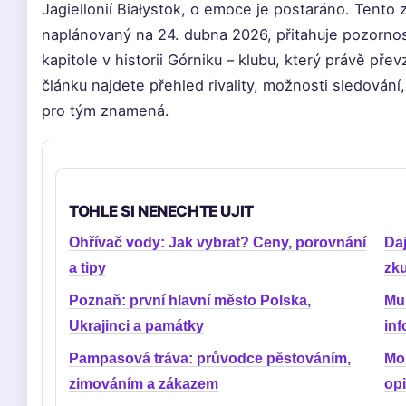
Jagiellonií Białystok, o emoce je postaráno. Tento 
naplánovaný na 24. dubna 2026, přitahuje pozornost
kapitole v historii Górniku – klubu, který právě pře
článku najdete přehled rivality, možnosti sledování, 
pro tým znamená.
TOHLE SI NENECHTE UJIT
Ohřívač vody: Jak vybrat? Ceny, porovnání
Daj
a tipy
zk
Poznaň: první hlavní město Polska,
Mul
Ukrajinci a památky
in
Pampasová tráva: průvodce pěstováním,
Mor
zimováním a zákazem
op