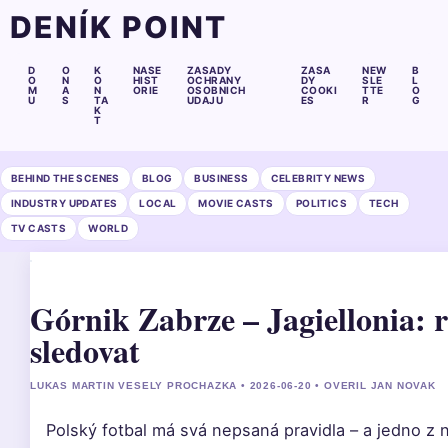
DENÍK POINT
D
O
K
NASE
ZASADY
ZASA
NEW
B
O
N
O
HIST
OCHRANY
DY
SLE
L
M
A
N
ORIE
OSOBNICH
COOKI
TTE
O
U
S
TA
UDAJU
ES
R
G
K
T
BEHIND THE SCENES
BLOG
BUSINESS
CELEBRITY NEWS
INDUSTRY UPDATES
LOCAL
MOVIE CASTS
POLITICS
TECH
TV CASTS
WORLD
Górnik Zabrze – Jagiellonia: r
sledovat
LUKAS MARTIN VESELY PROCHAZKA • 2026-06-20 • OVERIL JAN NOVAK
Polský fotbal má svá nepsaná pravidla – a jedno z n