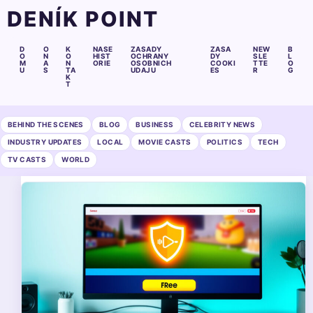
DENÍK POINT
D
O
K
NASE
ZASADY
ZASA
NEW
B
O
N
O
HIST
OCHRANY
DY
SLE
L
M
A
N
ORIE
OSOBNICH
COOKI
TTE
O
U
S
TA
UDAJU
ES
R
G
K
T
BEHIND THE SCENES
BLOG
BUSINESS
CELEBRITY NEWS
INDUSTRY UPDATES
LOCAL
MOVIE CASTS
POLITICS
TECH
TV CASTS
WORLD