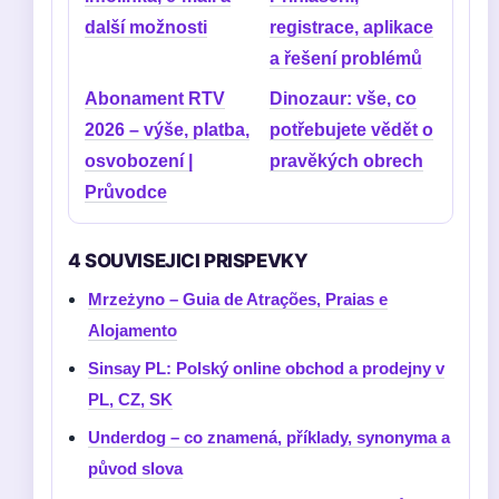
další možnosti
registrace, aplikace
a řešení problémů
Abonament RTV
Dinozaur: vše, co
2026 – výše, platba,
potřebujete vědět o
osvobození |
pravěkých obrech
Průvodce
4 SOUVISEJICI PRISPEVKY
Mrzeżyno – Guia de Atrações, Praias e
Alojamento
Sinsay PL: Polský online obchod a prodejny v
PL, CZ, SK
Underdog – co znamená, příklady, synonyma a
původ slova