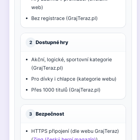
web)
Bez registrace (GrajTeraz.pl)
Dostupné hry
2
Akční, logické, sportovní kategorie
(GrajTeraz.pl)
Pro dívky i chlapce (kategorie webu)
Přes 1000 titulů (GrajTeraz.pl)
Bezpečnost
3
HTTPS připojení (dle webu GrajTeraz)
(
Zing (český herní magazín)
)