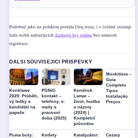
Podobně jako na polském portálu Graj teraz, i v češtině existuje
řada webů nabízejících
darmové hry online
bez nutnosti
registrace.
DALSI SOUVISEJICI PRISPEVKY
Moskitiera –
Guia
Completo
Konklawe
PGNiG
Kendrick
Tipos
2025: Průběh,
kontakt –
Lamar –
Instalação
vý ledky a
telefony, e-
život, hudba
Preços
kandidáti na
maily a
a názory
papeže
pracovní
(2024) |
doba (2025)
Kompletní
průvodce
Puma buty:
Kotlety
Katalyzátor:
Cezary