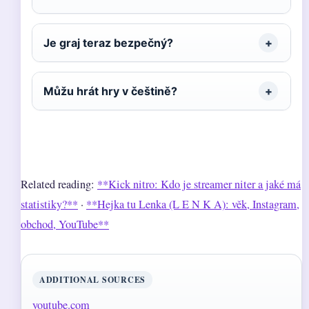
Je graj teraz bezpečný?
Můžu hrát hry v češtině?
Related reading:
**Kick nitro: Kdo je streamer niter a jaké má
statistiky?**
·
**Hejka tu Lenka (L E N K A): věk, Instagram,
obchod, YouTube**
ADDITIONAL SOURCES
youtube.com