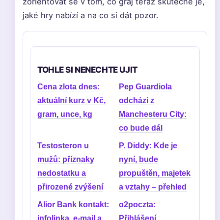
zorientovat se v tom, co graj teraz skutečně je,
jaké hry nabízí a na co si dát pozor.
TOHLE SI NENECHTE UJIT
Cena zlota dnes:
Pep Guardiola
aktuální kurz v Kč,
odchází z
gram, unce, kg
Manchesteru City:
co bude dál
Testosteron u
P. Diddy: Kde je
mužů: příznaky
nyní, bude
nedostatku a
propuštěn, majetek
přirozené zvýšení
a vztahy – přehled
Alior Bank kontakt:
o2poczta:
infolinka, e-mail a
Přihlášení,