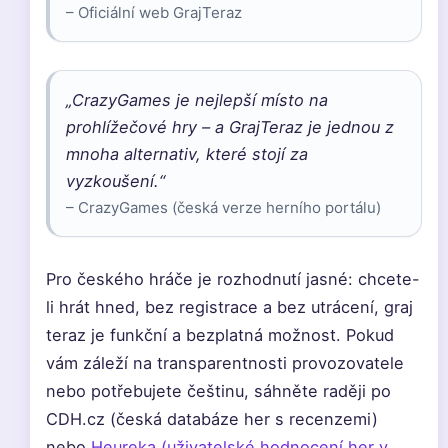
– Oficiální web GrajTeraz
„CrazyGames je nejlepší místo na
prohlížečové hry – a GrajTeraz je jednou z
mnoha alternativ, které stojí za
vyzkoušení.“
– CrazyGames (česká verze herního portálu)
Pro českého hráče je rozhodnutí jasné: chcete-
li hrát hned, bez registrace a bez utrácení, graj
teraz je funkční a bezplatná možnost. Pokud
vám záleží na transparentnosti provozovatele
nebo potřebujete češtinu, sáhněte raději po
CDH.cz (česká databáze her s recenzemi)
nebo
Heureka (uživatelské hodnocení her v