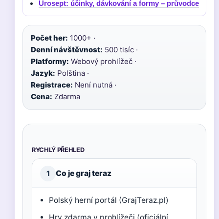
Urosept: účinky, dávkování a formy – průvodce
Počet her:
1000+ ·
Denní návštěvnost:
500 tisíc ·
Platformy:
Webový prohlížeč ·
Jazyk:
Polština ·
Registrace:
Není nutná ·
Cena:
Zdarma
RYCHLÝ PŘEHLED
Co je graj teraz
1
Polský herní portál (GrajTeraz.pl)
Hry zdarma v prohlížeči (oficiální