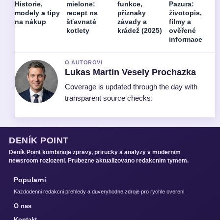
Historie,
mielone:
funkce,
Pazura:
modely a tipy
recept na
příznaky
životopis,
na nákup
šťavnaté
závady a
filmy a
kotlety
krádež (2025)
ověřené
informace
O AUTOROVI
Lukas Martin Vesely Prochazka
Coverage is updated through the day with
transparent source checks.
DENÍK POINT
Deník Point kombinuje zpravy, prirucky a analyzy v modernim
newsroom rozlozeni. Prubezne aktualizovano redakcnim tymem.
Popularni
Kazdodenni redakcni prehledy a duveryhodne zdroje pro rychle overeni.
O nas
Kontakt