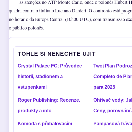
as atenções no ATP Monte Carlo, onde o polonês Hubert H
quadra contra o italiano Luciano Darderi. O confronto está pro
no horário da Europa Central (10h00 UTC), com transmissão excl
o público polonês.
TOHLE SI NENECHTE UJIT
Crystal Palace FC: Průvodce
Twoj Plan Podroz
historií, stadionem a
Completo de Pla
vstupenkami
para 2025
Roger Publishing: Recenze,
Ohřívač vody: Ja
produkty a info
Ceny, porovnání 
Komoda s přebalovacím
Pampasová tráva