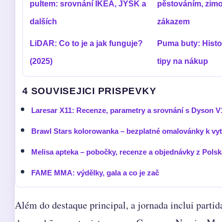
pultem: srovnání IKEA, JYSK a
pěstováním, zim
dalších
zákazem
LiDAR: Co to je a jak funguje?
Puma buty: Histo
(2025)
tipy na nákup
4 SOUVISEJICI PRISPEVKY
Laresar X11: Recenze, parametry a srovnání s Dyson V
Brawl Stars kolorowanka – bezplatné omalovánky k vyt
Melisa apteka – pobočky, recenze a objednávky z Polsk
FAME MMA: výdělky, gala a co je zač
Além do destaque principal, a jornada inclui partid