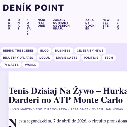
DENÍK POINT
D
O
K
NASE
ZASADY
ZASA
NEW
B
O
N
O
HIST
OCHRANY
DY
SLE
L
M
A
N
ORIE
OSOBNICH
COOKI
TTE
O
U
S
TA
UDAJU
ES
R
G
K
T
BEHIND THE SCENES
BLOG
BUSINESS
CELEBRITY NEWS
INDUSTRY UPDATES
LOCAL
MOVIE CASTS
POLITICS
TECH
TV CASTS
WORLD
Tenis Dzisiaj Na Żywo – Hurka
Darderi no ATP Monte Carlo
LUKAS MARTIN VESELY PROCHAZKA • 2026-04-07 • OVERIL JAN NOVAK
N
esta segunda-feira, 7 de abril de 2026, o circuito profission