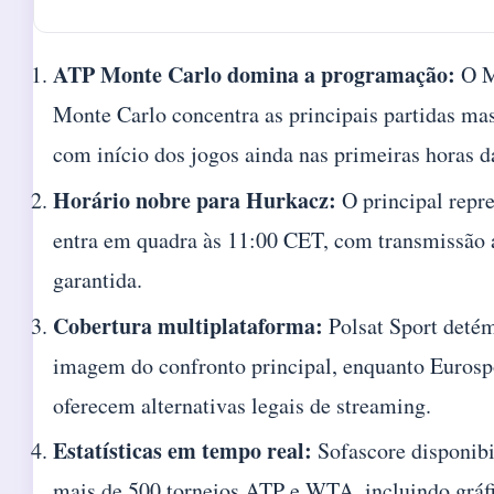
ATP Monte Carlo domina a programação:
O M
Monte Carlo concentra as principais partidas mas
com início dos jogos ainda nas primeiras horas 
Horário nobre para Hurkacz:
O principal repr
entra em quadra às 11:00 CET, com transmissão 
garantida.
Cobertura multiplataforma:
Polsat Sport detém
imagem do confronto principal, enquanto Eurosp
oferecem alternativas legais de streaming.
Estatísticas em tempo real:
Sofascore disponibi
mais de 500 torneios ATP e WTA, incluindo gráf