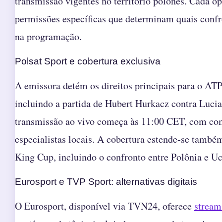
transmissão vigentes no território polonês. Cada o
permissões específicas que determinam quais conf
na programação.
Polsat Sport e cobertura exclusiva
A emissora detém os direitos principais para o AT
incluindo a partida de Hubert Hurkacz contra Luci
transmissão ao vivo começa às 11:00 CET, com co
especialistas locais. A cobertura estende-se também
King Cup, incluindo o confronto entre Polônia e Uc
Eurosport e TVP Sport: alternativas digitais
O Eurosport, disponível via TVN24, oferece
stream