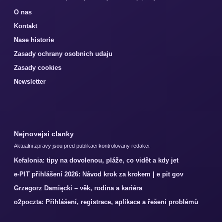
O nas
Kontakt
Nase historie
Zasady ochrany osobnich udaju
Zasady cookies
Newsletter
Nejnovejsi clanky
Aktualni zpravy jsou pred publikaci kontrolovany redakci.
Kefalonia: tipy na dovolenou, pláže, co vidět a kdy jet
e-PIT přihlášení 2026: Návod krok za krokem | e pit gov
Grzegorz Damięcki – věk, rodina a kariéra
o2poczta: Přihlášení, registrace, aplikace a řešení problémů