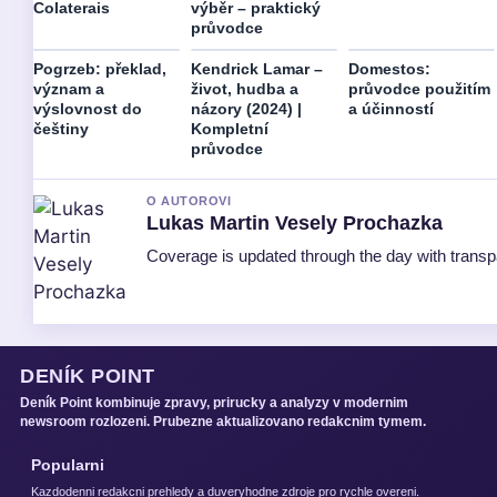
Colaterais
výběr – praktický
průvodce
Pogrzeb: překlad,
Kendrick Lamar –
Domestos:
význam a
život, hudba a
průvodce použitím
výslovnost do
názory (2024) |
a účinností
češtiny
Kompletní
průvodce
O AUTOROVI
Lukas Martin Vesely Prochazka
Coverage is updated through the day with trans
DENÍK POINT
Deník Point kombinuje zpravy, prirucky a analyzy v modernim
newsroom rozlozeni. Prubezne aktualizovano redakcnim tymem.
Popularni
Kazdodenni redakcni prehledy a duveryhodne zdroje pro rychle overeni.