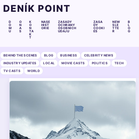
DENÍK POINT
D
O
K
NASE
ZASADY
ZASA
NEW
B
O
N
O
HIST
OCHRANY
DY
SLE
L
M
A
N
ORIE
OSOBNICH
COOKI
TTE
O
U
S
TA
UDAJU
ES
R
G
K
T
BEHIND THE SCENES
BLOG
BUSINESS
CELEBRITY NEWS
INDUSTRY UPDATES
LOCAL
MOVIE CASTS
POLITICS
TECH
TV CASTS
WORLD