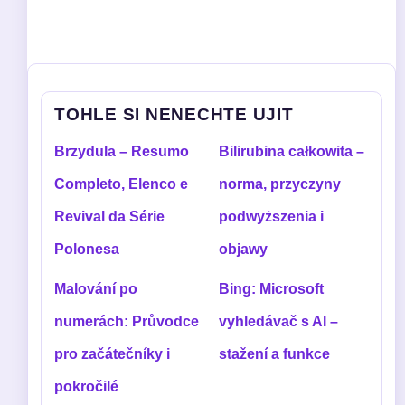
TOHLE SI NENECHTE UJIT
Brzydula – Resumo
Bilirubina całkowita –
Completo, Elenco e
norma, przyczyny
Revival da Série
podwyższenia i
Polonesa
objawy
Malování po
Bing: Microsoft
numerách: Průvodce
vyhledávač s AI –
pro začátečníky i
stažení a funkce
pokročilé