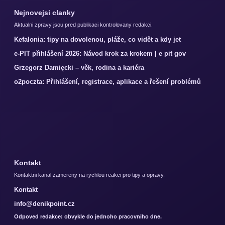
Nejnovejsi clanky
Aktualni zpravy jsou pred publikaci kontrolovany redakci.
Kefalonia: tipy na dovolenou, pláže, co vidět a kdy jet
e-PIT přihlášení 2026: Návod krok za krokem | e pit gov
Grzegorz Damięcki – věk, rodina a kariéra
o2poczta: Přihlášení, registrace, aplikace a řešení problémů
Kontakt
Kontaktni kanal zamereny na rychlou reakci pro tipy a opravy.
Kontakt
info@denikpoint.cz
Odpoved redakce: obvykle do jednoho pracovniho dne.