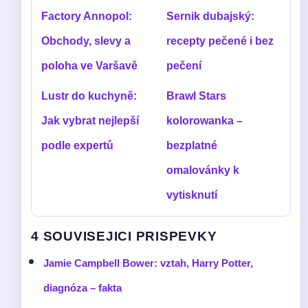
Factory Annopol:
Sernik dubajský:
Obchody, slevy a
recepty pečené i bez
poloha ve Varšavě
pečení
Lustr do kuchyně:
Brawl Stars
Jak vybrat nejlepší
kolorowanka –
podle expertů
bezplatné
omalovánky k
vytisknutí
4 SOUVISEJICI PRISPEVKY
Jamie Campbell Bower: vztah, Harry Potter,
diagnóza – fakta