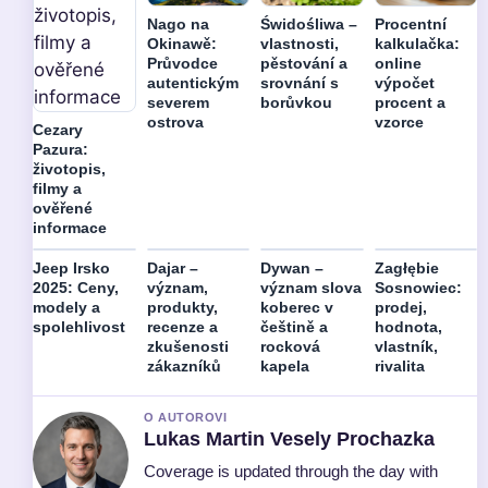
Nago na
Świdośliwa –
Procentní
Okinawě:
vlastnosti,
kalkulačka:
Průvodce
pěstování a
online
autentickým
srovnání s
výpočet
severem
borůvkou
procent a
ostrova
vzorce
Cezary
Pazura:
životopis,
filmy a
ověřené
informace
Jeep Irsko
Dajar –
Dywan –
Zagłębie
2025: Ceny,
význam,
význam slova
Sosnowiec:
modely a
produkty,
koberec v
prodej,
spolehlivost
recenze a
češtině a
hodnota,
zkušenosti
rocková
vlastník,
zákazníků
kapela
rivalita
O AUTOROVI
Lukas Martin Vesely Prochazka
Coverage is updated through the day with