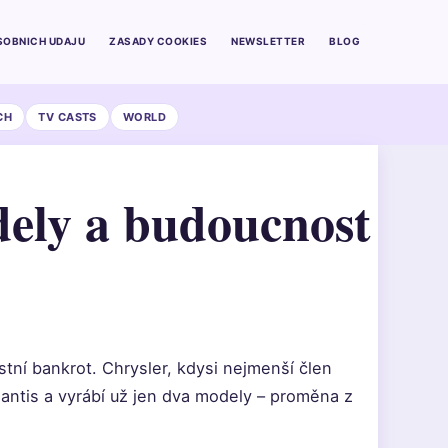
SOBNICH UDAJU
ZASADY COOKIES
NEWSLETTER
BLOG
CH
TV CASTS
WORLD
dely a budoucnost
stní bankrot. Chrysler, kdysi nejmenší člen
lantis a vyrábí už jen dva modely – proměna z