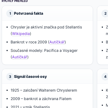
RYCHLÝ PŘEHLED
Potvrzená fakta
1
2
Chrysler je aktivní značka pod Stellantis
Z
(
Wikipedia
)
m
Bankrot v roce 2009 (
Autíčkář
)
B
Současné modely: Pacifica a Voyager
Z
(
Autíčkář
)
Signál časové osy
3
4
1925 – založení Walterem Chryslerem
K
2009 – bankrot a záchrana Fiatem
M
2021 – vznik Stellantis