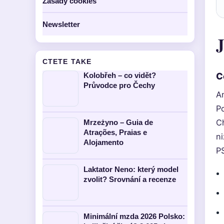
Zasady cookies
Newsletter
J
CTETE TAKE
C
Kolobřeh – co vidět?
Průvodce pro Čechy
An
P
C
Mrzeżyno – Guia de
Atrações, Praias e
ni
Alojamento
P
Laktator Neno: který model
zvolit? Srovnání a recenze
Minimální mzda 2026 Polsko: