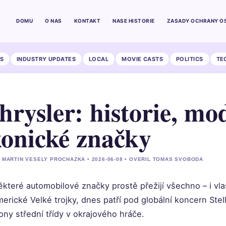
DOMU
O NAS
KONTAKT
NASE HISTORIE
ZASADY OCHRANY O
S
INDUSTRY UPDATES
LOCAL
MOVIE CASTS
POLITICS
TE
hrysler: historie, mo
konické značky
 MARTIN VESELY PROCHAZKA • 2026-06-08 • OVERIL TOMAS SVOBODA
které automobilové značky prostě přežijí všechno – i vla
erické Velké trojky, dnes patří pod globální koncern Stel
ony střední třídy v okrajového hráče.