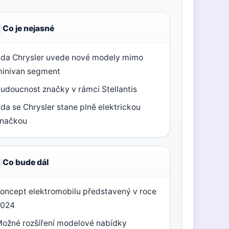
Co je nejasné
da Chrysler uvede nové modely mimo
inivan segment
udoucnost značky v rámci Stellantis
da se Chrysler stane plně elektrickou
značkou
Co bude dál
oncept elektromobilu představený v roce
2024
ožné rozšíření modelové nabídky