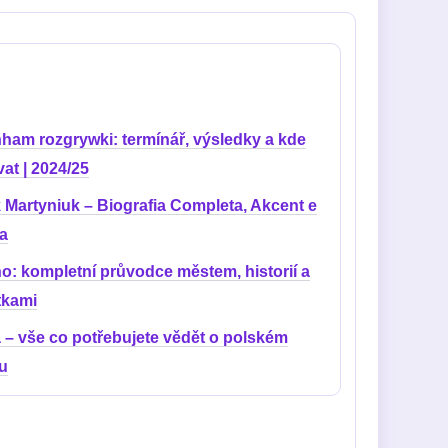
nham rozgrywki: termínář, výsledky a kde
at | 2024/25
 Martyniuk – Biografia Completa, Akcent e
ia
o: kompletní průvodce městem, historií a
tkami
a – vše co potřebujete vědět o polském
lu