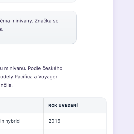
dvěma minivany. Značka se
s.
tu minivanů. Podle českého
odely Pacifica a Voyager
nčila.
ROK UVEDENÍ
-in hybrid
2016