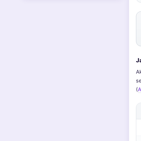
J
A
se
(
A