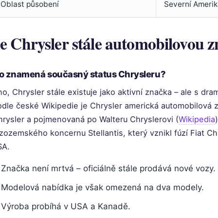
Oblast působení
Severní Amerik
e Chrysler stále automobilovou 
o znamená současný status Chrysleru?
o, Chrysler stále existuje jako aktivní značka – ale s dr
odle české Wikipedie je Chrysler americká automobilová 
hrysler a pojmenovaná po Walteru Chryslerovi (
Wikipedia
zozemského koncernu Stellantis, který vznikl fúzí Fiat C
SA.
Značka není mrtvá – oficiálně stále prodává nové vozy.
Modelová nabídka je však omezená na dva modely.
Výroba probíhá v USA a Kanadě.