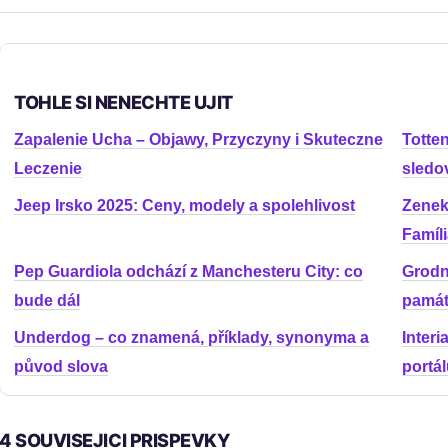
TOHLE SI NENECHTE UJIT
Zapalenie Ucha – Objawy, Przyczyny i Skuteczne
Totte
Leczenie
sledov
Jeep Irsko 2025: Ceny, modely a spolehlivost
Zenek
Famíl
Pep Guardiola odchází z Manchesteru City: co
Grodn
bude dál
pamá
Underdog – co znamená, příklady, synonyma a
Interi
původ slova
portá
4 SOUVISEJICI PRISPEVKY