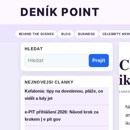
DENÍK POINT
BEHIND THE SCENES
BLOG
BUSINESS
CELEBRITY NEW
HLEDAT
C
Prejit
i
NEJNOVEJSI CLANKY
Kefalonia: tipy na dovolenou, pláže, co
LUKAS
vidět a kdy jet
Ně
e-PIT přihlášení 2026: Návod krok za
am
krokem | e pit gov
ik