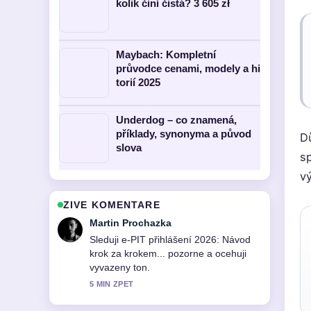
kolik činí čistá? 3 605 zł
Maybach: Kompletní
průvodce cenami, modely a hi
torií 2025
Underdog – co znamená,
příklady, synonyma a původ
D
slova
s
vý
ZIVE KOMENTARE
Eva Kucerova
Uzitecny kontext k Grzegorz Damięcki
– věk, rodina a kariéra. Prosim
pokracujte v prubeznych aktualizacich.
7 MIN ZPET