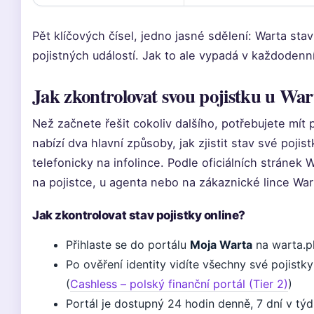
Pět klíčových čísel, jedno jasné sdělení: Warta staví
pojistných událostí. Jak to ale vypadá v každodenn
Jak zkontrolovat svou pojistku u War
Než začnete řešit cokoliv dalšího, potřebujete mít
nabízí dva hlavní způsoby, jak zjistit stav své pojis
telefonicky na infolince. Podle oficiálních stránek 
na pojistce, u agenta nebo na zákaznické lince Warta
Jak zkontrolovat stav pojistky online?
Přihlaste se do portálu
Moja Warta
na warta.pl
Po ověření identity vidíte všechny své pojistk
(
Cashless – polský finanční portál (Tier 2)
)
Portál je dostupný 24 hodin denně, 7 dní v t