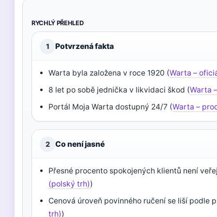
RYCHLÝ PŘEHLED
Potvrzená fakta
1
Warta byla založena v roce 1920 (
Warta – oficiá
8 let po sobě jednička v likvidaci škod (
Warta – 
Portál Moja Warta dostupný 24/7 (
Warta – pro
Co není jasné
2
Přesné procento spokojených klientů není veře
(polský trh)
)
Cenová úroveň povinného ručení se liší podle pro
trh)
)