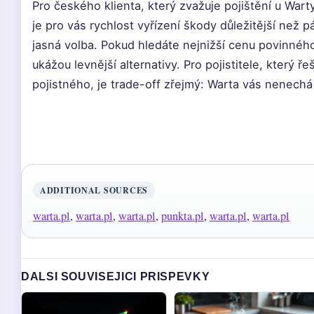
Pro českého klienta, který zvažuje pojištění u Wart
je pro vás rychlost vyřízení škody důležitější než 
jasná volba. Pokud hledáte nejnižší cenu povinnéh
ukážou levnější alternativy. Pro pojistitele, který ř
pojistného, je trade-off zřejmý: Warta vás nenechá 
ADDITIONAL SOURCES
warta.pl
,
warta.pl
,
warta.pl
,
punkta.pl
,
warta.pl
,
warta.pl
DALSI SOUVISEJICI PRISPEVKY