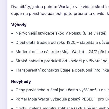
Dva citáty, jedna pointa: Warta je v likvidaci škod le
dojde na pojistnou událost, je to přesně ta chvíle, k
Výhody
Nejrychlejší likvidace škod v Polsku (8 let v řadě)
Dlouholetá tradice od roku 1920 – stabilita a důvě
Moderní online nástroje (Moja Warta) s 24/7 přís
Široká nabídka produktů od vozidel po životní poj
Transparentní kontaktní údaje a dostupná infolink
Nevýhody
Ceny povinného ručení jsou často vyšší než u onl
Portál Moja Warta vyžaduje polský PESEL – pro 
Chybí ucelená mobilní aplikace (aktuálně jen webo