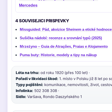
Mercedes
4 SOUVISEJICI PRISPEVKY
Missguided: Pád, akvizice Sheinem a etické hodnoce
Sušička nádobí: recenze a srovnání typů (2025)
Mrzeżyno – Guia de Atrações, Praias e Alojamento
Puma buty: Historie, modely a tipy na nákup
Léta na trhu:
od roku 1920 (přes 100 let) ·
Pořadí v likvidaci škod:
1. místo v Polsku již 8 let po s
Typy pojištění:
komunikace, nemovitosti, život, cestová
Infolinka:
502 308 308 ·
Sídlo:
Varšava, Rondo Daszyńského 1