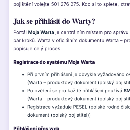
pojištění volejte 501 276 275. Kdo si to splete, ztrat
Jak se přihlásit do Warty?
Portál
Moja Warta
je centrálním místem pro správu p
pár kroků. Warta v oficiálním dokumentu Warta – pr
popisuje celý proces.
Registrace do systému Moja Warta
Při prvním přihlášení je obvykle vyžadováno o
(Warta – produktový dokument (polský pojistit
Po ověření se pro každé přihlášení používá
SM
(Warta – produktový dokument (polský pojistit
Registrace vyžaduje PESEL (polské rodné číslo
dokument (polský pojistitel))
Přihlášení přes web