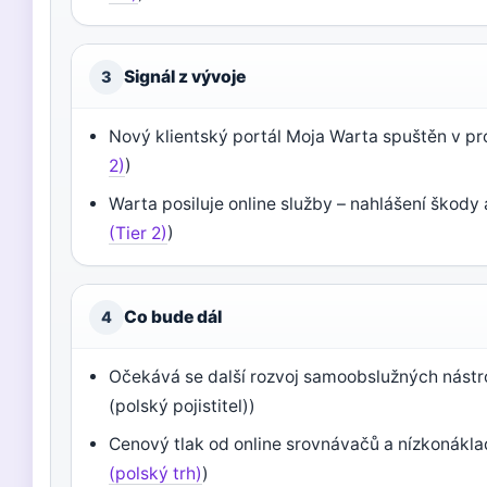
Signál z vývoje
3
Nový klientský portál Moja Warta spuštěn v pr
2)
)
Warta posiluje online služby – nahlášení škody
(Tier 2)
)
Co bude dál
4
Očekává se další rozvoj samoobslužných nástroj
(polský pojistitel))
Cenový tlak od online srovnávačů a nízkonákla
(polský trh)
)