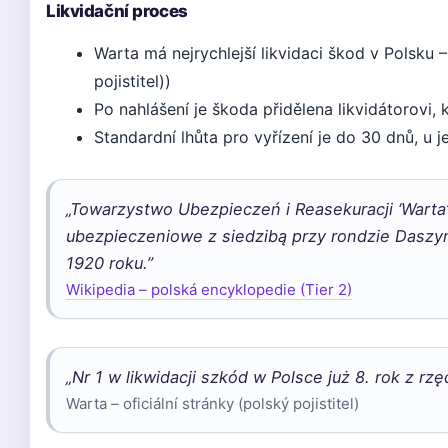
Likvidační proces
Warta má nejrychlejší likvidaci škod v Polsku – 
pojistitel))
Po nahlášení je škoda přidělena likvidátorovi
Standardní lhůta pro vyřízení je do 30 dnů, u
„Towarzystwo Ubezpieczeń i Reasekuracji ‘Warta
ubezpieczeniowe z siedzibą przy rondzie Daszy
1920 roku.”
Wikipedia – polská encyklopedie (Tier 2)
„Nr 1 w likwidacji szkód w Polsce już 8. rok z rzę
Warta – oficiální stránky (polský pojistitel)