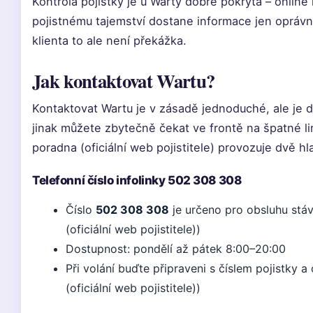
Kontrola pojistky je u Warty dobře pokrytá – online 
pojistnému tajemství dostane informace jen oprá
klienta to ale není překážka.
Jak kontaktovat Wartu?
Kontaktovat Wartu je v zásadě jednoduché, ale je d
jinak můžete zbytečně čekat ve frontě na špatné l
poradna (oficiální web pojistitele) provozuje dvě hla
Telefonní číslo infolinky 502 308 308
Číslo
502 308 308
je určeno pro obsluhu stáv
(oficiální web pojistitele))
Dostupnost: pondělí až pátek 8:00–20:00
Při volání buďte připraveni s číslem pojistky 
(oficiální web pojistitele))