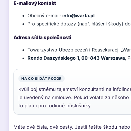
E-mailový kontakt
Obecný e-mail:
info@warta.pl
Pro specifické dotazy (např. hlášení škody) d
Adresa sídla společnosti
Towarzystwo Ubezpieczeń i Reasekuracji „War
Rondo Daszyńskiego 1, 00-843 Warszawa
, 
NA CO SI DÁT POZOR
Kvůli pojistnému tajemství konzultanti na infoli
je uvedený na smlouvě. Pokud voláte za někoho j
to platí i pro rodinné příslušníky.
Máte dvě čísla, dvě cesty. Jestli řešíte škodu neb