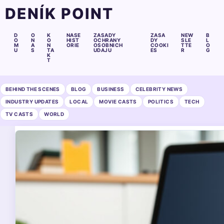
DENÍK POINT
D
O
K
NASE
ZASADY
ZASA
NEW
B
O
N
O
HIST
OCHRANY
DY
SLE
L
M
A
N
ORIE
OSOBNICH
COOKI
TTE
O
U
S
TA
UDAJU
ES
R
G
K
T
BEHIND THE SCENES
BLOG
BUSINESS
CELEBRITY NEWS
INDUSTRY UPDATES
LOCAL
MOVIE CASTS
POLITICS
TECH
TV CASTS
WORLD