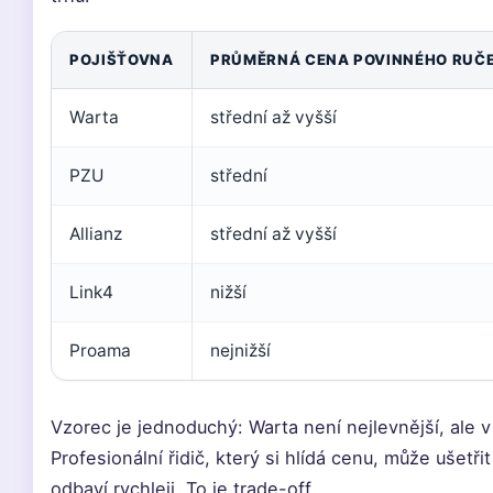
POJIŠŤOVNA
PRŮMĚRNÁ CENA POVINNÉHO RUČE
Warta
střední až vyšší
PZU
střední
Allianz
střední až vyšší
Link4
nižší
Proama
nejnižší
Vzorec je jednoduchý: Warta není nejlevnější, ale v
Profesionální řidič, který si hlídá cenu, může ušetř
odbaví rychleji. To je trade-off.